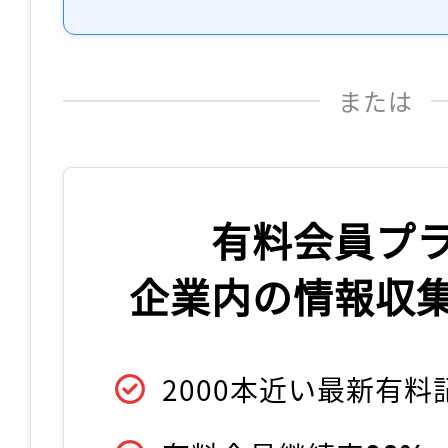
または
有料会員プ
企業内の情報収
2000本近い最新有