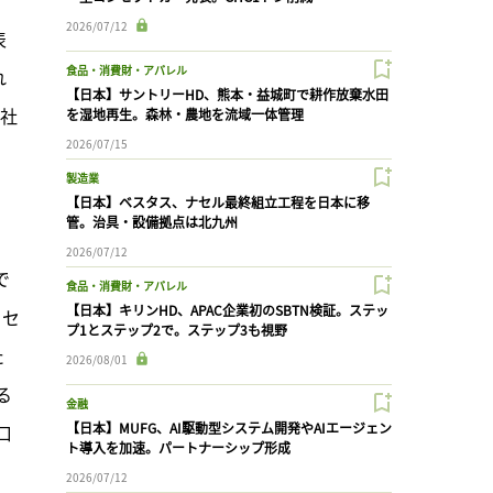
2026/07/12
表
食品・消費財・アパレル
れ
【日本】サントリーHD、熊本・益城町で耕作放棄水田
同社
を湿地再生。森林・農地を流域一体管理
2026/07/15
製造業
【日本】ベスタス、ナセル最終組立工程を日本に移
管。治具・設備拠点は北九州
2026/07/12
で
食品・消費財・アパレル
【日本】キリンHD、APAC企業初のSBTN検証。ステッ
とセ
プ1とステップ2で。ステップ3も視野
た
2026/08/01
る
金融
【日本】MUFG、AI駆動型システム開発やAIエージェン
口
ト導入を加速。パートナーシップ形成
2026/07/12