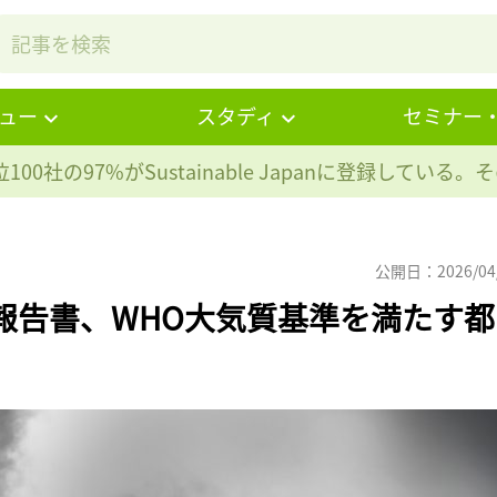
ュー
スタディ
セミナー
100社の97%が
Sustainable Japanに登録している
公開日：2026/04
質報告書、WHO大気質基準を満たす都