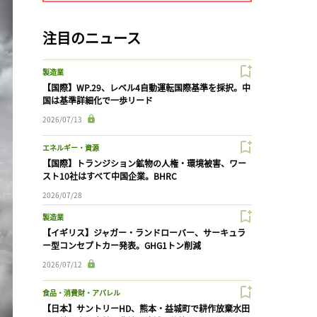
注目のニュース
製造業
【国際】WP.29、レベル4自動運転国際基準を採択。中
国は基準詳細化で一歩リード
2026/07/13
エネルギー・資源
【国際】トランジション鉱物の人権・環境被害、ワー
スト10社はすべて中国企業。BHRC
2026/07/28
製造業
【イギリス】ジャガー・ランドローバー、サーキュラ
ー型コンセプトカー発表。GHG1トン削減
2026/07/12
食品・消費財・アパレル
【日本】サントリーHD、熊本・益城町で耕作放棄水田