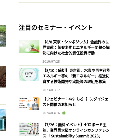
注目のセミナー・イベント
【8/8 東京・シンポジウム】金融界の世
界貢献：気候変動とエネルギー問題の解
決に向けた社会的責任投資行動
2016/07/28
【8/10：締切】東京都、水素や再生可能
エネルギー等の「新エネルギー」推進に
資する技術開発や実証等の取組を募集
2023/07/12
【ウェビナー：4/9（火）】SJダイジェ
スト開催のお知らせ
2024/03/16
【7/26：無料イベント】ゼロボード主
催、業界最大級オンラインカンファレン
ス 「Sustainability Summit 2023」