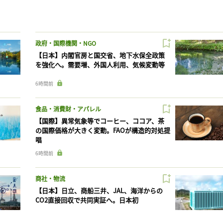
政府・国際機関・NGO
【日本】内閣官房と国交省、地下水保全政策
を強化へ。需要増、外国人利用、気候変動等
6時間前
食品・消費財・アパレル
【国際】異常気象等でコーヒー、ココア、茶
の国際価格が大きく変動。FAOが構造的対処提
唱
6時間前
商社・物流
【日本】日立、商船三井、JAL、海洋からの
CO2直接回収で共同実証へ。日本初