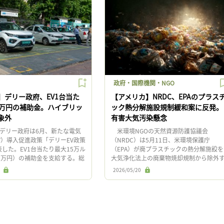
政府・国際機関・NGO
】デリー政府、EV1台当た
【アメリカ】NRDC、EPAのプラス
5万円の補助金。ハイブリッ
ック熱分解施設規制緩和案に反発。
象外
有害大気汚染懸念
デリー政府は6月、新たな電気
米環境NGOの天然資源防護協議会
V）導入促進政策「デリーEV政策
（NRDC）は5月11日、米環境保護庁
発表した。EV1台当たり最大15万ル
（EPA）が廃プラスチックの熱分解施設を
5万円）の補助金を支給する。総
大気浄化法上の廃棄物焼却規制から除外
0億ルピー（約2,500億円）の予算
る可能性があるとして、反対する見解を
2026/05/20
表した。同変更により熱分解施設の […]