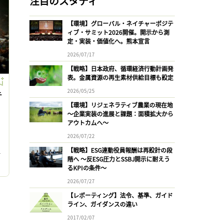
注目のスタディ
【環境】グローバル・ネイチャーポジテ
ィブ・サミット2026開催。開示から測
定・実装・価値化へ。熊本宣言
2026/07/17
【戦略】日本政府、循環経済行動計画発
表。金属資源の再生素材供給目標も設定
2026/05/25
チ
【環境】リジェネラティブ農業の現在地
〜企業実装の進展と課題：面積拡大から
アウトカムへ〜
2026/07/22
【戦略】ESG連動役員報酬は再設計の段
す
階へ 〜反ESG圧力とSSBJ開示に耐えう
公
るKPIの条件〜
2026/07/27
【レポーティング】法令、基準、ガイド
ライン、ガイダンスの違い
2017/02/07