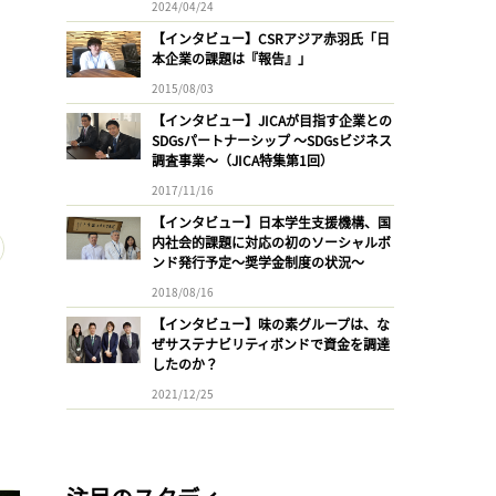
2024/04/24
【インタビュー】CSRアジア赤羽氏「日
本企業の課題は『報告』」
2015/08/03
【インタビュー】JICAが目指す企業との
SDGsパートナーシップ 〜SDGsビジネス
調査事業〜（JICA特集第1回）
2017/11/16
【インタビュー】日本学生支援機構、国
内社会的課題に対応の初のソーシャルボ
ンド発行予定〜奨学金制度の状況〜
2018/08/16
【インタビュー】味の素グループは、な
ぜサステナビリティボンドで資金を調達
したのか？
2021/12/25