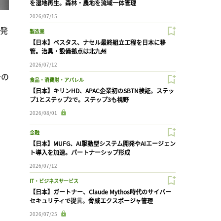
を湿地再生。森林・農地を流域一体管理
2026/07/15
の発
製造業
【日本】ベスタス、ナセル最終組立工程を日本に移
管。治具・設備拠点は北九州
2026/07/12
針の
食品・消費財・アパレル
【日本】キリンHD、APAC企業初のSBTN検証。ステッ
プ1とステップ2で。ステップ3も視野
2026/08/01
金融
【日本】MUFG、AI駆動型システム開発やAIエージェン
ト導入を加速。パートナーシップ形成
2026/07/12
IT・ビジネスサービス
【日本】ガートナー、Claude Mythos時代のサイバー
セキュリティで提言。脅威エクスポージャ管理
2026/07/25