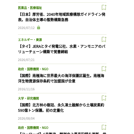
医薬品・医療福祉
【日本】厚労省、2040年地域医療構想ガイドライン発
表。自治体主導の態勢構築急務
2026/07/12
エネルギー・資源
【タイ】JERAとタイ発電公社、水素・アンモニアのバ
リューチェーン構築で覚書締結
2026/07/21
政府・国際機関・NGO
【国際】南極海に世界最大の海洋保護区誕生。南極海
洋生物資源保存条約で加盟国が合意
2016/11/16
大学・研究機関
【国際】北方林の樹冠、永久凍土融解から土壌炭素約
590億トン保護。初の定量化
2026/08/04
政府・国際機関・NGO