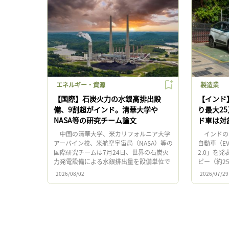
エネルギー・資源
製造業
【国際】石炭火力の水銀高排出設
【インド
備、9割超がインド。清華大学や
り最大2
NASA等の研究チーム論文
ド車は対
中国の清華大学、米カリフォルニア大学
インドの
アーバイン校、米航空宇宙局（NASA）等の
自動車（E
国際研究チームは7月24日、世界の石炭火
2.0」を
力発電設備による水銀排出量を設備単位で
ピー（約2
分析した論文を発表。排出量が特に多い
額で1,50
2026/08/02
2026/07/29
「スーパーエミッター」が2 […]
を用意 […]