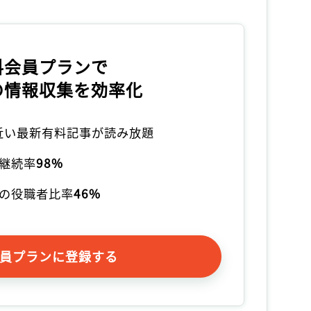
料会員プランで
の情報収集を効率化
本近い最新有料記事が読み放題
継続率
98%
の役職者比率
46%
員プランに登録する