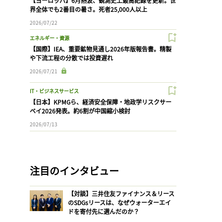
【ヨーロッパ】6月熱波、観測史上最高記録を更新。世
界全体でも2番目の暑さ。死者25,000人以上
2026/07/22
エネルギー・資源
【国際】IEA、重要鉱物見通し2026年版報告書。精製
や下流工程の分散では投資遅れ
2026/07/21
IT・ビジネスサービス
【日本】KPMGら、経済安全保障・地政学リスクサー
ベイ2026発表。約6割が中国縮小検討
2026/07/13
注目のインタビュー
【対談】三井住友ファイナンス＆リース
のSDGsリースは、なぜウォーターエイ
ドを寄付先に選んだのか？