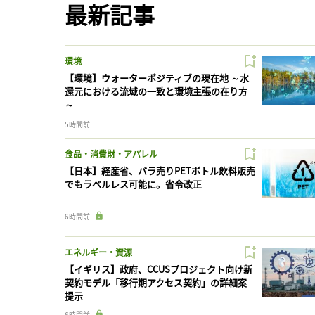
最新記事
環境
【環境】ウォーターポジティブの現在地 ～水
還元における流域の一致と環境主張の在り方
～
5時間前
食品・消費財・アパレル
【日本】経産省、バラ売りPETボトル飲料販売
でもラベルレス可能に。省令改正
6時間前
エネルギー・資源
【イギリス】政府、CCUSプロジェクト向け新
契約モデル「移行期アクセス契約」の詳細案
提示
6時間前