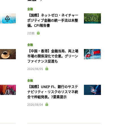
金融
【国際】ネットゼロ・ネイチャー
ポジティブ金融の統一手法は未整
備。CPI報告書
2日前
金融
【中国・香港】金融当局、両上場
市場の関係深化で合意。グリーン
ファイナンス促進も
2026/08/05
金融
【国際】UNEP FI、銀行のサステ
ナビリティ・リスクのリスマネ統
合で枠組発表。7要素提示
2026/08/04