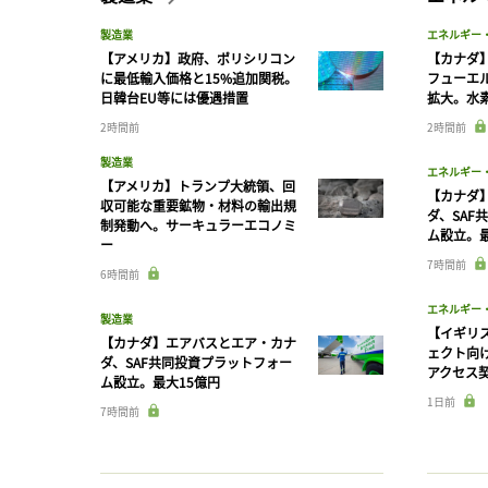
製造業
エネルギー
【アメリカ】政府、ポリシリコン
【カナダ
に最低輸入価格と15%追加関税。
フューエ
日韓台EU等には優遇措置
拡大。水
2時間前
2時間前
製造業
エネルギー
【アメリカ】トランプ大統領、回
【カナダ
収可能な重要鉱物・材料の輸出規
ダ、SAF
制発動へ。サーキュラーエコノミ
ム設立。最
ー
7時間前
6時間前
エネルギー
製造業
【イギリス
【カナダ】エアバスとエア・カナ
ェクト向
ダ、SAF共同投資プラットフォー
アクセス
ム設立。最大15億円
1日前
7時間前