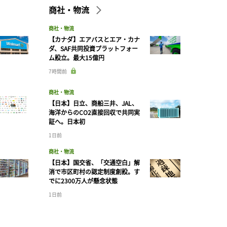
商社・物流
商社・物流
【カナダ】エアバスとエア・カナ
ダ、SAF共同投資プラットフォー
ム設立。最大15億円
7時間前
商社・物流
【日本】日立、商船三井、JAL、
海洋からのCO2直接回収で共同実
証へ。日本初
1日前
商社・物流
【日本】国交省、「交通空白」解
消で市区町村の認定制度創設。す
でに2300万人が懸念状態
1日前