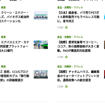
・資源
食品・消費財・アパレル
】クリーン・エナジー・
【日本】経産省、バラ売りPETボ
ルズ、バイオガス給油所
トル飲料販売でもラベルレス可能
素ステーションも
に。省令改正
1日前
・資源
食品・消費財・アパレル
】エアバスとエア・カナ
【国際】異常気象等でコーヒー、
共同投資プラットフォー
ココア、茶の国際価格が大きく変
大15億円
動。FAOが構造的対処提唱
1日前
・資源
食品・消費財・アパレル
】政府、CCUSプロジ
【国際】チャタムハウス、繊維貿
け新契約モデル「移行期
易のウォーターフットプリント分
契約」の詳細案提示
析。通商政策への統合提言
2日前