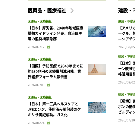
医薬品・医療福祉
建設・
医薬品・医療福祉
建設・不動
【日本】厚労省、2040年地域医療
【アメリ
構想ガイドライン発表。自治体主
ーグル、
導の態勢構築急務
ニシアチ
2026/07/12
2026/08/05
建設・不動
医薬品・医療福祉
【日本】
【国際】予防医療で2040年までに
ーン鉄試行
約930兆円の医療費削減可能。世
格活用目
界経済フォーラム報告書
2026/08/02
2026/07/03
建設・不動
医薬品・医療福祉
【環境】
【日本】第一三共ヘルスケアと
ボンの動
JFEエンジ、使用済み薬包装のケ
ビルディ
ミリサ実証成功。ガス化
2026/07/30
2026/06/24