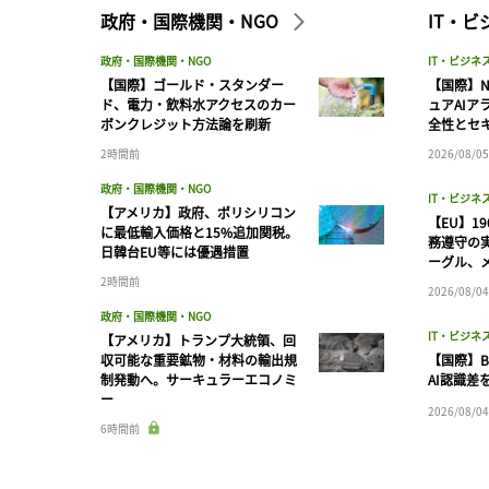
政府・国際機関・NGO
IT・
政府・国際機関・NGO
IT・ビジネ
【国際】ゴールド・スタンダー
【国際】N
ド、電力・飲料水アクセスのカー
ュアAIア
ボンクレジット方法論を刷新
全性とセ
2時間前
2026/08/05
政府・国際機関・NGO
IT・ビジネ
【アメリカ】政府、ポリシリコン
【EU】1
に最低輸入価格と15%追加関税。
務遵守の
日韓台EU等には優遇措置
ーグル、メ
2時間前
2026/08/04
政府・国際機関・NGO
IT・ビジネ
【アメリカ】トランプ大統領、回
収可能な重要鉱物・材料の輸出規
【国際】B
制発動へ。サーキュラーエコノミ
AI認識差
ー
2026/08/04
6時間前