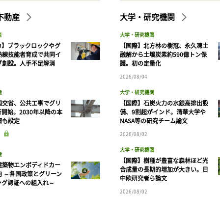
不動産
大学・研究機関
産
大学・研究機関
カ】ブラックロックやグ
【国際】北方林の樹冠、永久凍土
熟練技能者育成で共同イ
融解から土壌炭素約590億トン保
ブ創設。人手不足解消
護。初の定量化
2026/08/04
産
大学・研究機関
国交省、公共工事でグリ
【国際】石炭火力の水銀高排出設
開始。2030年以降の本
備、9割超がインド。清華大学や
標も設定
NASA等の研究チーム論文
2026/08/02
大学・研究機関
産
【国際】樹種が豊富な森林ほど光
建築物エンボディドカー
合成量の長期的増加が大きい。日
向 ～各国政策とグリーン
中欧研究者ら論文
ング認証への組入れ～
2026/08/02