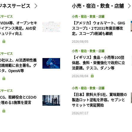
ビジネスサービス
小売・宿泊・飲食・店舗
スサービス
小売・宿泊・飲食・店舗
VIDIA等、オープンセキ
【アメリカ】ウォルマート、GHG
ライアンス発足。AIの安
スコープ1・2で2031年度目標改
キュリティ向上
定。スコープ3削減も継続
2026/08/05
小売・宿泊・飲食・店舗
スサービス
【イギリス】食品・小売等100団
90社以上、AI法透明性義
体超、食料・栄養強化で政府に立
実践規範に自主署名。グ
法要請。テスコ、ダノン等
タ、OpenAI等
記事をお気に入りに保存するには
2026/08/04
ログインが必要です
小売・宿泊・飲食・店舗
スサービス
【日本】飲料大手5社、賞味期限の
CG、取締役会とCEOの
ログイン
会員登録
製造ロット逆転を許容。セブンと
を埋める3施策を提言
サミットで実証開始
2026/07/17