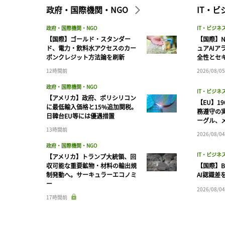
政府・国際機関・NGO
IT・
政府・国際機関・NGO
IT・ビジネ
【国際】ゴールド・スタンダー
【国際】N
ド、電力・飲料水アクセスのカー
ュアAIア
ボンクレジット方法論を刷新
全性とセ
12時間前
2026/08/05
政府・国際機関・NGO
IT・ビジネ
【アメリカ】政府、ポリシリコン
【EU】1
に最低輸入価格と15%追加関税。
務遵守の
日韓台EU等には優遇措置
ーグル、メ
13時間前
2026/08/04
政府・国際機関・NGO
IT・ビジネ
【アメリカ】トランプ大統領、回
収可能な重要鉱物・材料の輸出規
【国際】B
制発動へ。サーキュラーエコノミ
AI認識差
ー
2026/08/04
17時間前