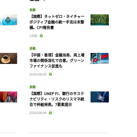
金融
【国際】ネットゼロ・ネイチャー
ポジティブ金融の統一手法は未整
備。CPI報告書
2日前
金融
【中国・香港】金融当局、両上場
市場の関係深化で合意。グリーン
ファイナンス促進も
2026/08/05
金融
【国際】UNEP FI、銀行のサステ
ナビリティ・リスクのリスマネ統
合で枠組発表。7要素提示
2026/08/04