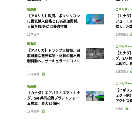
製造業
エネルギー
【アメリカ】政府、ポリシリコン
【カナダ
に最低輸入価格と15%追加関税。
フューエ
日韓台EU等には優遇措置
拡大。水
13時間前
13時間前
製造業
エネルギー
【アメリカ】トランプ大統領、回
【カナダ
収可能な重要鉱物・材料の輸出規
ダ、SAF
制発動へ。サーキュラーエコノミ
ム設立。最
ー
18時間前
17時間前
エネルギー
製造業
【イギリス
【カナダ】エアバスとエア・カナ
ェクト向
ダ、SAF共同投資プラットフォー
アクセス
ム設立。最大15億円
1日前
18時間前