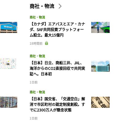
商社・物流
商社・物流
【カナダ】エアバスとエア・カナ
ダ、SAF共同投資プラットフォー
ム設立。最大15億円
18時間前
商社・物流
【日本】日立、商船三井、JAL、
海洋からのCO2直接回収で共同実
証へ。日本初
1日前
商社・物流
【日本】国交省、「交通空白」解
消で市区町村の認定制度創設。す
でに2300万人が懸念状態
1日前