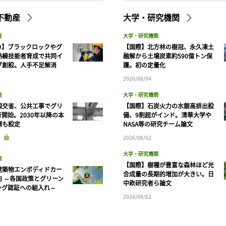
不動産
大学・研究機関
産
大学・研究機関
カ】ブラックロックやグ
【国際】北方林の樹冠、永久凍土
熟練技能者育成で共同イ
融解から土壌炭素約590億トン保
ブ創設。人手不足解消
護。初の定量化
2026/08/04
産
大学・研究機関
国交省、公共工事でグリ
【国際】石炭火力の水銀高排出設
開始。2030年以降の本
備、9割超がインド。清華大学や
標も設定
NASA等の研究チーム論文
2026/08/02
大学・研究機関
産
【国際】樹種が豊富な森林ほど光
建築物エンボディドカー
合成量の長期的増加が大きい。日
向 ～各国政策とグリーン
中欧研究者ら論文
ング認証への組入れ～
2026/08/02