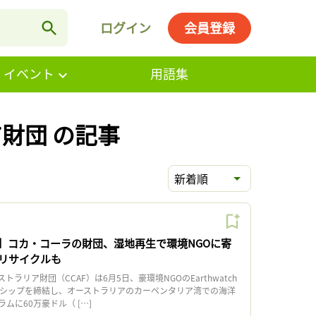
ログイン
会員登録
・イベント
用語集
財団 の記事
新着順
】コカ・コーラの財団、湿地再生で環境NGOに寄
リサイクルも
リア財団（CCAF）は6月5日、豪環境NGOのEarthwatch
ートナーシップを締結し、オーストラリアのカーペンタリア湾での海洋
ムに60万豪ドル（ […]