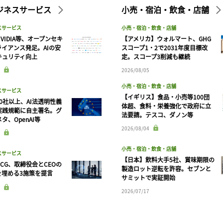
ビジネスサービス
小売・宿泊・飲食・店舗
スサービス
小売・宿泊・飲食・店舗
VIDIA等、オープンセキ
【アメリカ】ウォルマート、GHG
ライアンス発足。AIの安
スコープ1・2で2031年度目標改
キュリティ向上
定。スコープ3削減も継続
2026/08/05
小売・宿泊・飲食・店舗
スサービス
【イギリス】食品・小売等100団
90社以上、AI法透明性義
体超、食料・栄養強化で政府に立
実践規範に自主署名。グ
法要請。テスコ、ダノン等
タ、OpenAI等
記事をお気に入りに保存するには
2026/08/04
ログインが必要です
小売・宿泊・飲食・店舗
スサービス
【日本】飲料大手5社、賞味期限の
CG、取締役会とCEOの
ログイン
会員登録
製造ロット逆転を許容。セブンと
を埋める3施策を提言
サミットで実証開始
2026/07/17