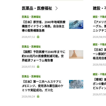
医薬品・医療福祉
建設・
医薬品・医療福祉
建設・不動
【日本】厚労省、2040年地域医療
【アメリ
構想ガイドライン発表。自治体主
ーグル、
導の態勢構築急務
ニシアチ
2026/07/12
2026/08/05
建設・不動
医薬品・医療福祉
【日本】
【国際】予防医療で2040年までに
ーン鉄試行
約930兆円の医療費削減可能。世
格活用目
界経済フォーラム報告書
2026/08/02
2026/07/03
建設・不動
医薬品・医療福祉
【環境】
【日本】第一三共ヘルスケアと
ボンの動
JFEエンジ、使用済み薬包装のケ
ビルディ
ミリサ実証成功。ガス化
2026/07/30
2026/06/24