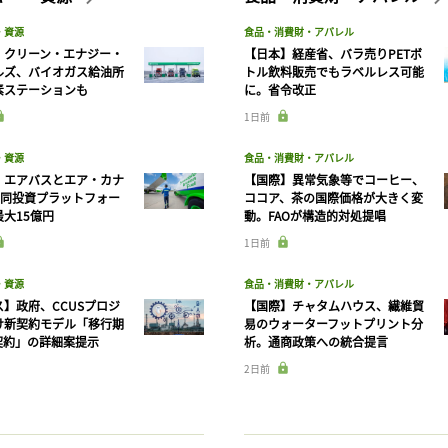
・資源
食品・消費財・アパレル
】クリーン・エナジー・
【日本】経産省、バラ売りPETボ
ルズ、バイオガス給油所
トル飲料販売でもラベルレス可能
素ステーションも
に。省令改正
1日前
・資源
食品・消費財・アパレル
】エアバスとエア・カナ
【国際】異常気象等でコーヒー、
共同投資プラットフォー
ココア、茶の国際価格が大きく変
大15億円
動。FAOが構造的対処提唱
1日前
・資源
食品・消費財・アパレル
】政府、CCUSプロジ
【国際】チャタムハウス、繊維貿
け新契約モデル「移行期
易のウォーターフットプリント分
契約」の詳細案提示
析。通商政策への統合提言
2日前