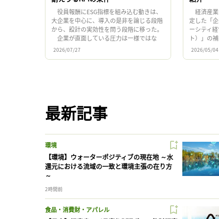
役員報酬にESG指標を組み込む動きは、
経済産業省
大企業を中心に、導入の是非を論じる段階
定した「企
から、設計の実効性を問う段階に移った。
ーシティ経
企業が直面している圧力は一様ではな
ト）」の補
い。米国では、反ESG・反DEIを背景とする
経営推進に
2026/07/27
2026/05/04
政治的圧力や法務リスク […]
アクション
最新記事
環境
【環境】ウォーターポジティブの現在地 ～水
還元における流域の一致と環境主張の在り方
～
2時間前
食品・消費財・アパレル