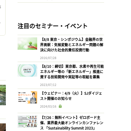
等
ら
ゆ
注目のセミナー・イベント
今
【8/8 東京・シンポジウム】金融界の世
界貢献：気候変動とエネルギー問題の解
決に向けた社会的責任投資行動
2016/07/28
【8/10：締切】東京都、水素や再生可能
エネルギー等の「新エネルギー」推進に
資する技術開発や実証等の取組を募集
2023/07/12
【ウェビナー：4/9（火）】SJダイジェ
スト開催のお知らせ
2024/03/16
【7/26：無料イベント】ゼロボード主
催、業界最大級オンラインカンファレン
ス 「Sustainability Summit 2023」