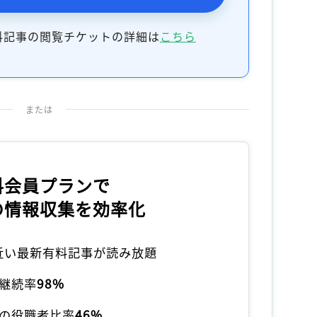
料記事の閲覧チケットの詳細は
こちら
または
料会員プランで
の情報収集を効率化
本近い最新有料記事が読み放題
継続率
98%
の役職者比率
46%