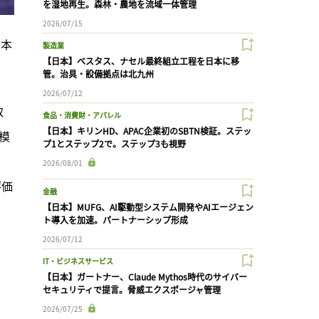
を湿地再生。森林・農地を流域一体管理
2026/07/15
日本
製造業
【日本】ベスタス、ナセル最終組立工程を日本に移
管。治具・設備拠点は北九州
2026/07/12
取
食品・消費財・アパレル
【日本】キリンHD、APAC企業初のSBTN検証。ステッ
模
プ1とステップ2で。ステップ3も視野
2026/08/01
評価
金融
【日本】MUFG、AI駆動型システム開発やAIエージェン
ト導入を加速。パートナーシップ形成
2026/07/12
IT・ビジネスサービス
【日本】ガートナー、Claude Mythos時代のサイバー
セキュリティで提言。脅威エクスポージャ管理
2026/07/25