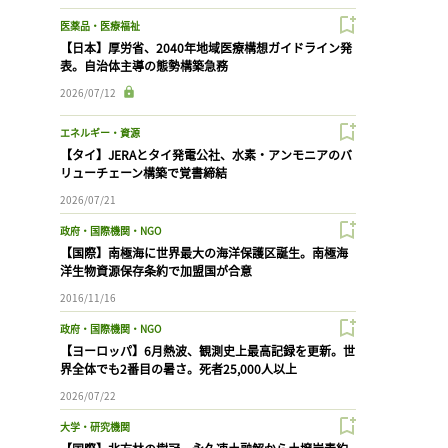
医薬品・医療福祉
【日本】厚労省、2040年地域医療構想ガイドライン発
表。自治体主導の態勢構築急務
2026/07/12
エネルギー・資源
【タイ】JERAとタイ発電公社、水素・アンモニアのバ
リューチェーン構築で覚書締結
2026/07/21
政府・国際機関・NGO
【国際】南極海に世界最大の海洋保護区誕生。南極海
洋生物資源保存条約で加盟国が合意
2016/11/16
政府・国際機関・NGO
【ヨーロッパ】6月熱波、観測史上最高記録を更新。世
界全体でも2番目の暑さ。死者25,000人以上
2026/07/22
大学・研究機関