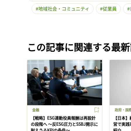
地域社会・コミュニティ
従業員
この記事に関連する最新
金融
政府・国際
【戦略】ESG連動役員報酬は再設計
【日本】
の段階へ 〜反ESG圧力とSSBJ開示に
営で実践
耐えうるKPIの条件〜
紹介