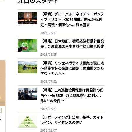
注目のスタディ
【環境】グローバル・ネイチャーポジテ
ィブ・サミット2026開催。開示から測
定・実装・価値化へ。熊本宣言
2026/07/17
【戦略】日本政府、循環経済行動計画発
表。金属資源の再生素材供給目標も設定
2026/05/25
【環境】リジェネラティブ農業の現在地
〜企業実装の進展と課題：面積拡大から
アウトカムへ〜
2026/07/22
【戦略】ESG連動役員報酬は再設計の段
階へ 〜反ESG圧力とSSBJ開示に耐えう
るKPIの条件〜
2026/07/27
【レポーティング】法令、基準、ガイド
略
ライン、ガイダンスの違い
2017/02/07