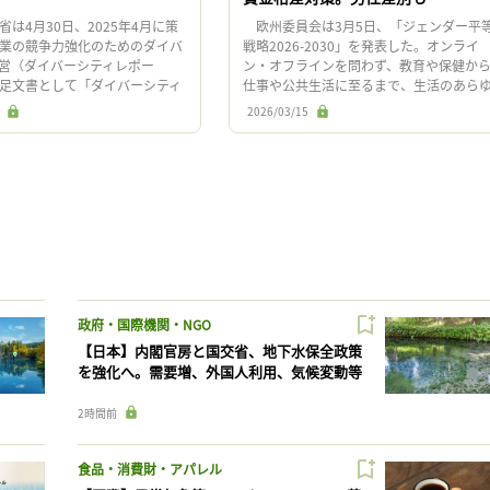
は4月30日、2025年4月に策
欧州委員会は3月5日、「ジェンダー平
業の競争力強化のためのダイバ
戦略2026-2030」を発表した。オンライ
営（ダイバーシティレポー
ン・オフラインを問わず、教育や保健か
足文書として「ダイバーシティ
仕事や公共生活に至るまで、生活のあら
向けて企業に求められる具体的
る側面にジェンダー平等を組み込む。 
2026/03/15
実践事例集」を公表 […]
回の戦略は、 ここか […]
政府・国際機関・NGO
【日本】内閣官房と国交省、地下水保全政策
を強化へ。需要増、外国人利用、気候変動等
2時間前
食品・消費財・アパレル