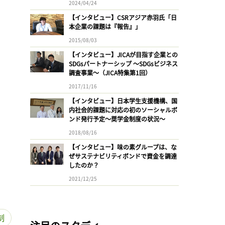
2024/04/24
【インタビュー】CSRアジア赤羽氏「日
本企業の課題は『報告』」
2015/08/03
【インタビュー】JICAが目指す企業との
SDGsパートナーシップ 〜SDGsビジネス
調査事業〜（JICA特集第1回）
2017/11/16
【インタビュー】日本学生支援機構、国
内社会的課題に対応の初のソーシャルボ
ンド発行予定〜奨学金制度の状況〜
2018/08/16
【インタビュー】味の素グループは、な
ぜサステナビリティボンドで資金を調達
したのか？
2021/12/25
制