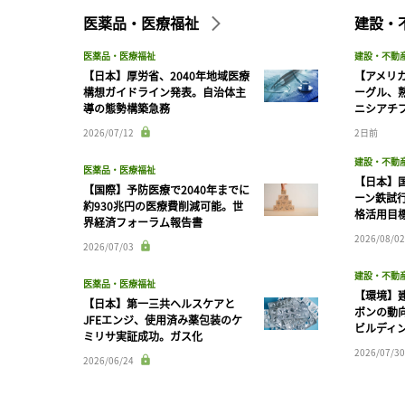
医薬品・医療福祉
建設・
医薬品・医療福祉
建設・不動
【日本】厚労省、2040年地域医療
【アメリ
構想ガイドライン発表。自治体主
ーグル、
導の態勢構築急務
ニシアチ
2026/07/12
2日前
建設・不動
医薬品・医療福祉
【日本】
【国際】予防医療で2040年までに
ーン鉄試行
約930兆円の医療費削減可能。世
格活用目
界経済フォーラム報告書
2026/08/02
2026/07/03
建設・不動
医薬品・医療福祉
【環境】
【日本】第一三共ヘルスケアと
ボンの動
JFEエンジ、使用済み薬包装のケ
ビルディ
ミリサ実証成功。ガス化
2026/07/30
2026/06/24