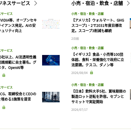
ビジネスサービス
小売・宿泊・飲食・店舗
スサービス
小売・宿泊・飲食・店舗
VIDIA等、オープンセキ
【アメリカ】ウォルマート、GHG
ライアンス発足。AIの安
スコープ1・2で2031年度目標改
キュリティ向上
定。スコープ3削減も継続
2日前
小売・宿泊・飲食・店舗
スサービス
【イギリス】食品・小売等100団
90社以上、AI法透明性義
体超、食料・栄養強化で政府に立
実践規範に自主署名。グ
法要請。テスコ、ダノン等
タ、OpenAI等
記事をお気に入りに保存するには
2026/08/04
ログインが必要です
小売・宿泊・飲食・店舗
スサービス
【日本】飲料大手5社、賞味期限の
CG、取締役会とCEOの
製造ロット逆転を許容。セブンと
ログイン
会員登録
を埋める3施策を提言
サミットで実証開始
2026/07/17