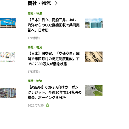
商社・物流
商社・物流
【日本】日立、商船三井、JAL、
海洋からのCO2直接回収で共同実
証へ。日本初
17時間前
商社・物流
【日本】国交省、「交通空白」解
消で市区町村の認定制度創設。す
でに2300万人が懸念状態
17時間前
商社・物流
【ASEAN】CORSIA向けカーボン
クレジット、今後10年で1.4兆円の
機会。ボーイングら分析
2026/07/30