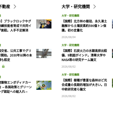
不動産
大学・研究機関
産
大学・研究機関
カ】ブラックロックやグ
【国際】北方林の樹冠、永久凍土
熟練技能者育成で共同イ
融解から土壌炭素約590億トン保
ブ創設。人手不足解消
護。初の定量化
2026/08/04
産
大学・研究機関
国交省、公共工事でグリ
【国際】石炭火力の水銀高排出設
開始。2030年以降の本
備、9割超がインド。清華大学や
標も設定
NASA等の研究チーム論文
2026/08/02
大学・研究機関
産
【国際】樹種が豊富な森林ほど光
建築物エンボディドカー
合成量の長期的増加が大きい。日
向 ～各国政策とグリーン
中欧研究者ら論文
ング認証への組入れ～
2026/08/02