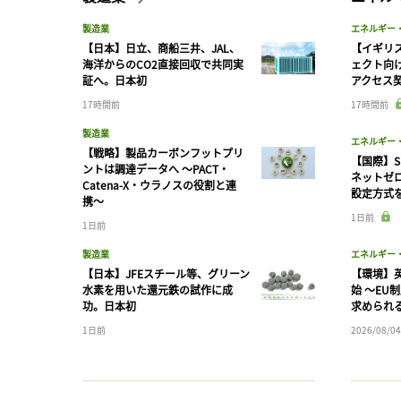
製造業
エネルギー
【日本】日立、商船三井、JAL、
【イギリス
海洋からのCO2直接回収で共同実
ェクト向
証へ。日本初
アクセス
17時間前
17時間前
製造業
エネルギー
【戦略】製品カーボンフットプリ
【国際】S
ントは調達データへ 〜PACT・
ネットゼ
Catena-X・ウラノスの役割と連
設定方式
携〜
1日前
1日前
製造業
エネルギー
【日本】JFEスチール等、グリーン
【環境】英
水素を用いた還元鉄の試作に成
始 〜EU
功。日本初
求められ
1日前
2026/08/04