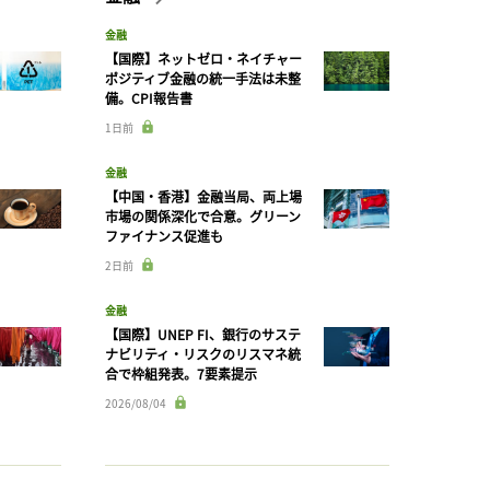
金融
【国際】ネットゼロ・ネイチャー
ポジティブ金融の統一手法は未整
備。CPI報告書
1日前
金融
【中国・香港】金融当局、両上場
市場の関係深化で合意。グリーン
ファイナンス促進も
2日前
金融
【国際】UNEP FI、銀行のサステ
ナビリティ・リスクのリスマネ統
合で枠組発表。7要素提示
2026/08/04