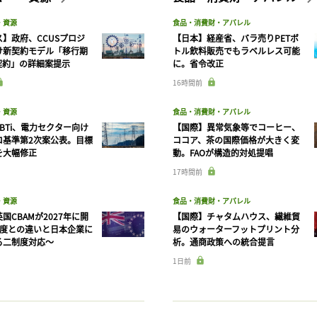
・資源
食品・消費財・アパレル
】政府、CCUSプロジ
【日本】経産省、バラ売りPETボ
け新契約モデル「移行期
トル飲料販売でもラベルレス可能
契約」の詳細案提示
に。省令改正
16時間前
・資源
食品・消費財・アパレル
BTi、電力セクター向け
【国際】異常気象等でコーヒー、
ロ基準第2次案公表。目標
ココア、茶の国際価格が大きく変
を大幅修正
動。FAOが構造的対処提唱
17時間前
・資源
食品・消費財・アパレル
国CBAMが2027年に開
【国際】チャタムハウス、繊維貿
制度との違いと日本企業に
易のウォーターフットプリント分
る二制度対応〜
析。通商政策への統合提言
1日前