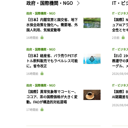
政府・国際機関・NGO
IT・
政府・国際機関・NGO
IT・ビジネ
【日本】内閣官房と国交省、地下
【国際】N
水保全政策を強化へ。需要増、外
ュアAIア
国人利用、気候変動等
全性とセ
16時間前
2日前
政府・国際機関・NGO
IT・ビジネ
【日本】経産省、バラ売りPETボ
【EU】1
トル飲料販売でもラベルレス可能
務遵守の
に。省令改正
ーグル、メ
16時間前
2026/08/04
政府・国際機関・NGO
IT・ビジネ
【国際】異常気象等でコーヒー、
【国際】B
ココア、茶の国際価格が大きく変
AI認識差
動。FAOが構造的対処提唱
2026/08/04
17時間前