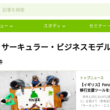
ュー
スタディ
セミナー
# サーキュラー・ビジネスモデル
件
トップニュース
【イギリス】Foru
移行支援ツールを
昨年12月にEUが公
ジ」を受けて（参考記
「サーキュラー・エコノ