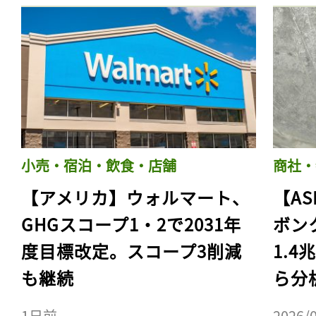
小売・宿泊・飲食・店舗
商社・
【アメリカ】ウォルマート、
【AS
GHGスコープ1・2で2031年
ボン
度目標改定。スコープ3削減
1.
も継続
ら分
1日前
2026/