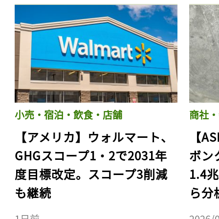
小売・宿泊・飲食・店舗
商社・
【アメリカ】ウォルマート、
【AS
GHGスコープ1・2で2031年
ボン
度目標改定。スコープ3削減
1.
も継続
ら分
1日前
2026/