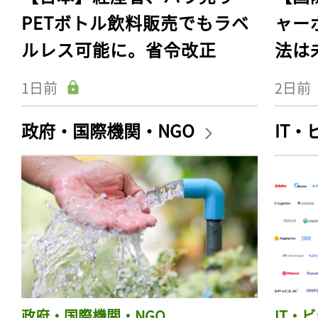
PETボトル飲料販売でもラベ
ャー
ルレス可能に。省令改正
法は
1日前
2日前
政府・国際機関・NGO
IT
政府・国際機関・NGO
IT・