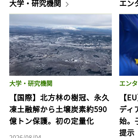
大学・研究機関
エン
大学・研究機関
エンタ
【国際】北方林の樹冠、永久
【E
凍土融解から土壌炭素約590
ディ
億トン保護。初の定量化
始。
提示
2026/08/04