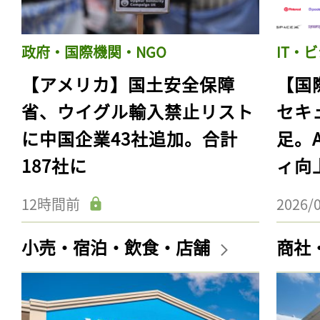
政府・国際機関・NGO
IT・
【アメリカ】国土安全保障
【国
省、ウイグル輸入禁止リスト
セキ
に中国企業43社追加。合計
足。
187社に
ィ向
12時間前
2026/
小売・宿泊・飲食・店舗
商社