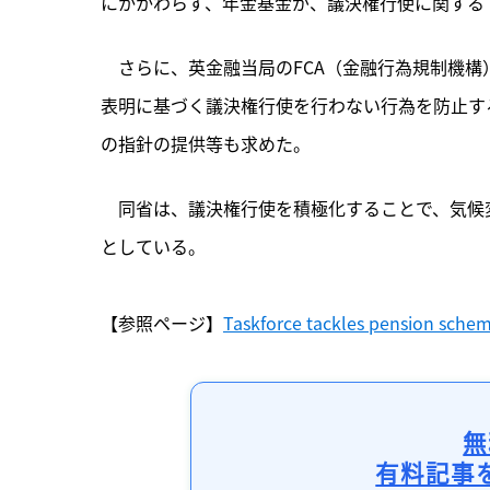
にかかわらず、年金基金が、議決権行使に関する
　さらに、英金融当局のFCA（金融行為規制機
表明に基づく議決権行使を行わない行為を防止す
の指針の提供等も求めた。
　同省は、議決権行使を積極化することで、気候
としている。

【参照ページ】
Taskforce tackles pension sche
無
有料記事