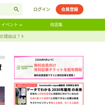
ログイン
会員登録
・イベント
用語集
。その理由は？
/23
資