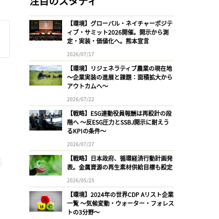
注目のスタディ
【環境】グローバル・ネイチャーポジテ
ィブ・サミット2026開催。開示から測
定・実装・価値化へ。熊本宣言
2026/07/17
【環境】リジェネラティブ農業の現在地
〜企業実装の進展と課題：面積拡大から
アウトカムへ〜
2026/07/22
【戦略】ESG連動役員報酬は再設計の段
階へ 〜反ESG圧力とSSBJ開示に耐えう
るKPIの条件〜
2026/07/27
【戦略】日本政府、循環経済行動計画発
表。金属資源の再生素材供給目標も設定
2026/05/25
【環境】2024年の世界CDP Aリスト企業
一覧 〜気候変動・ウォーター・フォレス
トの3分野〜