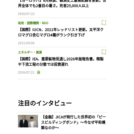
【ヨーロッパ】6月熱波、観測史上最高記録を更新。世
界全体でも2番目の暑さ。死者25,000人以上
2026/07/22
政府・国際機関・NGO
【国際】IUCN、2021年レッドリスト更新。太平洋ク
ロマグロ含むマグロ4種がランク引き下げ
2021/09/06
エネルギー・資源
【国際】IEA、重要鉱物見通し2026年版報告書。精製
や下流工程の分散では投資遅れ
2026/07/21
注目のインタビュー
【金融】JICAが発行した世界初の「ピー
スビルディングボンド」〜今なぜ平和構
築なのか〜