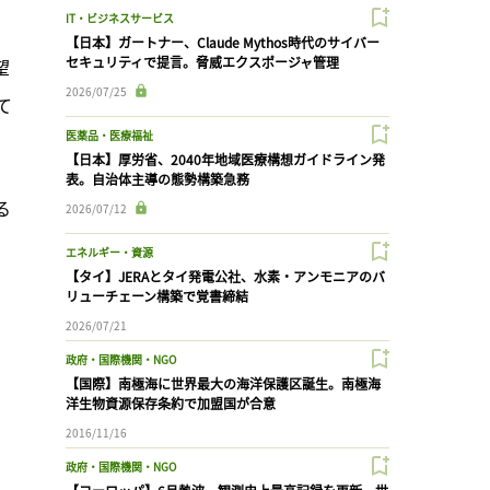
IT・ビジネスサービス
【日本】ガートナー、Claude Mythos時代のサイバー
セキュリティで提言。脅威エクスポージャ管理
望
2026/07/25
て
医薬品・医療福祉
【日本】厚労省、2040年地域医療構想ガイドライン発
表。自治体主導の態勢構築急務
る
2026/07/12
エネルギー・資源
【タイ】JERAとタイ発電公社、水素・アンモニアのバ
リューチェーン構築で覚書締結
2026/07/21
政府・国際機関・NGO
【国際】南極海に世界最大の海洋保護区誕生。南極海
洋生物資源保存条約で加盟国が合意
2016/11/16
政府・国際機関・NGO