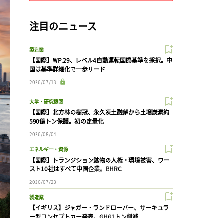
注目のニュース
製造業
【国際】WP.29、レベル4自動運転国際基準を採択。中
国は基準詳細化で一歩リード
2026/07/13
大学・研究機関
【国際】北方林の樹冠、永久凍土融解から土壌炭素約
590億トン保護。初の定量化
2026/08/04
エネルギー・資源
【国際】トランジション鉱物の人権・環境被害、ワー
スト10社はすべて中国企業。BHRC
2026/07/28
製造業
【イギリス】ジャガー・ランドローバー、サーキュラ
ー型コンセプトカー発表。GHG1トン削減