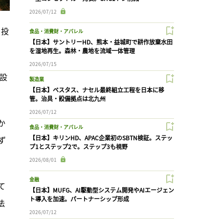
2026/07/12
る投
食品・消費財・アパレル
【日本】サントリーHD、熊本・益城町で耕作放棄水田
を湿地再生。森林・農地を流域一体管理
2026/07/15
設
製造業
【日本】ベスタス、ナセル最終組立工程を日本に移
管。治具・設備拠点は北九州
2026/07/12
か
食品・消費財・アパレル
【日本】キリンHD、APAC企業初のSBTN検証。ステッ
ず
プ1とステップ2で。ステップ3も視野
2026/08/01
金融
て
【日本】MUFG、AI駆動型システム開発やAIエージェン
ト導入を加速。パートナーシップ形成
法
2026/07/12