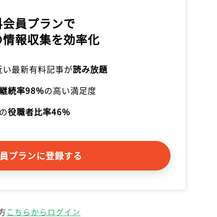
記事をお気に入りに保存するには
ログインが必要です
料会員プランで
の情報収集を効率化
ログイン
会員登録
本近い最新有料記事が
読み放題
継続率98%
の高い満足度
の
役職者比率46%
員プランに登録する
方
こちらからログイン