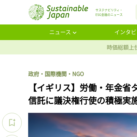
サステナビリティ・
ESG金融のニュース
ニュース
インタビ
時価総額上位
政府・国際機関・NGO
【イギリス】労働・年金省
信託に議決権行使の積極実