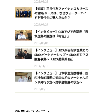
2022/09/29
【対談】三井住友ファイナンス＆リース
のSDGsリースは、なぜウォーターエイ
ドを寄付先に選んだのか？
2024/04/24
【インタビュー】CSRアジア赤羽氏「日
本企業の課題は『報告』」
2015/08/03
【インタビュー】JICAが目指す企業との
SDGsパートナーシップ 〜SDGsビジネス
調査事業〜（JICA特集第1回）
2017/11/16
【インタビュー】日本学生支援機構、国
内社会的課題に対応の初のソーシャルボ
ンド発行予定〜奨学金制度の状況〜
2018/08/16