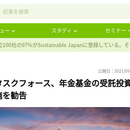
ュー
スタディ
セミナー
100社の97%が
Sustainable Japanに登録している
公開日：2021/09
タスクフォース、年金基金の受託投
施を勧告