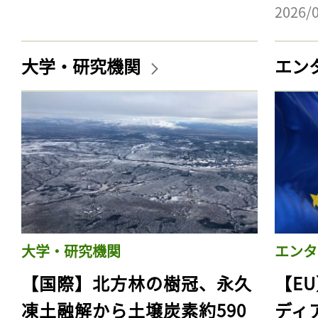
2026/
大学・研究機関
エン
大学・研究機関
エンタ
【国際】北方林の樹冠、永久
【E
凍土融解から土壌炭素約590
ディ