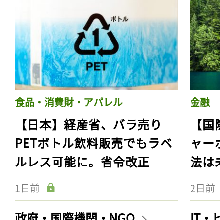
食品・消費財・アパレル
金融
【日本】経産省、バラ売り
【国
PETボトル飲料販売でもラベ
ャー
ルレス可能に。省令改正
法は
1日前
2日前
政府・国際機関・NGO
IT