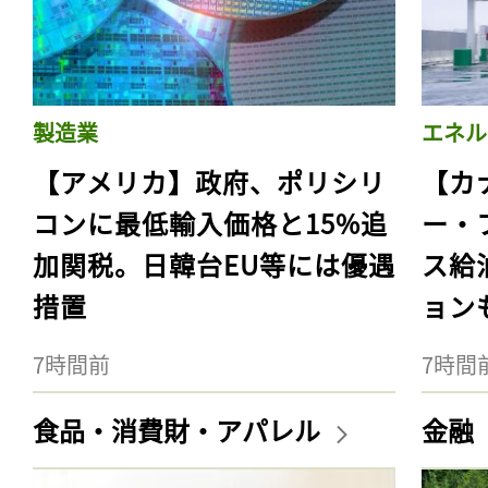
製造業
エネル
【アメリカ】政府、ポリシリ
【カ
コンに最低輸入価格と15%追
ー・
加関税。日韓台EU等には優遇
ス給
措置
ョン
7時間前
7時間
食品・消費財・アパレル
金融