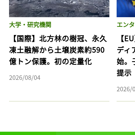
大学・研究機関
エンタ
【国際】北方林の樹冠、永久
【E
凍土融解から土壌炭素約590
ディ
億トン保護。初の定量化
始。
提示
2026/08/04
2026/
記事をお気に入りに
ログインが必