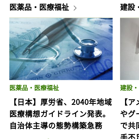
医薬品・医療福祉
建設
医薬品・医療福祉
建設・
【日本】厚労省、2040年地域
【ア
医療構想ガイドライン発表。
やグ
自治体主導の態勢構築急務
で共
手不