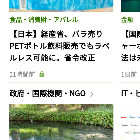
食品・消費財・アパレル
金融
【日本】経産省、バラ売り
【国
PETボトル飲料販売でもラベ
ャー
ルレス可能に。省令改正
法は
21時間前
1日前
政府・国際機関・NGO
IT