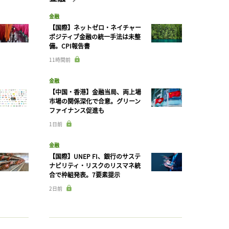
金融
【国際】ネットゼロ・ネイチャー
ポジティブ金融の統一手法は未整
備。CPI報告書
11時間前
金融
【中国・香港】金融当局、両上場
市場の関係深化で合意。グリーン
ファイナンス促進も
1日前
金融
【国際】UNEP FI、銀行のサステ
ナビリティ・リスクのリスマネ統
合で枠組発表。7要素提示
2日前