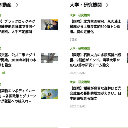
不動産
大学・研究機関
産
大学・研究機関
カ】ブラックロックやグ
【国際】北方林の樹冠、永久凍土
熟練技能者育成で共同イ
融解から土壌炭素約590億トン保
ブ創設。人手不足解消
護。初の定量化
2日前
産
大学・研究機関
国交省、公共工事でグリ
【国際】石炭火力の水銀高排出設
開始。2030年以降の本
備、9割超がインド。清華大学や
標も設定
NASA等の研究チーム論文
2026/08/02
大学・研究機関
産
【国際】樹種が豊富な森林ほど光
建築物エンボディドカー
合成量の長期的増加が大きい。日
向 ～各国政策とグリーン
中欧研究者ら論文
ング認証への組入れ～
2026/08/02