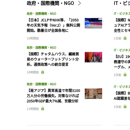
政府・国際機関・NGO
IT・
政府・国際機関・NGO
IT・ビジネ
【日本】JCLPやNHK等、「2050
【国際】N
年の天気予報（Ver.2）」無料公開
ュアAIア
開始。酷暑日が全国各地に
全性とセ
10時間前
1日前
政府・国際機関・NGO
IT・ビジネ
【国際】チャタムハウス、繊維貿
【EU】1
易のウォーターフットプリント分
務遵守の
析。通商政策への統合提言
ーグル、メ
10時間前
2日前
政府・国際機関・NGO
IT・ビジネ
【南アジア】異常高温で年間3100
【国際】B
万人分の労働損失。対策なければ
AI認識差
2050年GDP最大7%減、世銀分析
2日前
11時間前