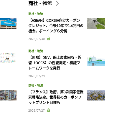
商社・物流
商社・物流
【ASEAN】CORSIA向けカーボン
クレジット、今後10年で1.4兆円の
機会。ボーイングら分析
2026/07/30
商社・物流
【国際】DNV、船上炭素回収・貯
留（OCCS）の性能測定・検証フ
レームワークを発行
2026/07/29
商社・物流
【フランス】政府、第3次国家低炭
素戦略決定。世界初のカーボンフ
ットプリント目標も
2026/07/27