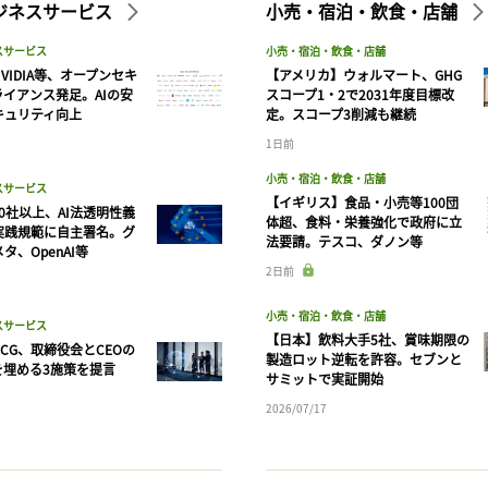
ビジネスサービス
小売・宿泊・飲食・店舗
スサービス
小売・宿泊・飲食・店舗
VIDIA等、オープンセキ
【アメリカ】ウォルマート、GHG
ライアンス発足。AIの安
スコープ1・2で2031年度目標改
キュリティ向上
定。スコープ3削減も継続
1日前
小売・宿泊・飲食・店舗
スサービス
【イギリス】食品・小売等100団
90社以上、AI法透明性義
体超、食料・栄養強化で政府に立
実践規範に自主署名。グ
法要請。テスコ、ダノン等
タ、OpenAI等
記事をお気に入りに保存するには
2日前
ログインが必要です
小売・宿泊・飲食・店舗
スサービス
【日本】飲料大手5社、賞味期限の
CG、取締役会とCEOの
ログイン
会員登録
製造ロット逆転を許容。セブンと
を埋める3施策を提言
サミットで実証開始
2026/07/17