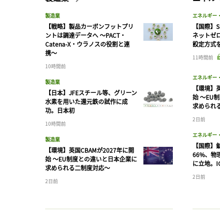
製造業
エネルギー
【戦略】製品カーボンフットプリ
【国際】S
ントは調達データへ 〜PACT・
ネットゼ
Catena-X・ウラノスの役割と連
設定方式
携〜
11時間前
10時間前
エネルギー
製造業
【環境】英
【日本】JFEスチール等、グリーン
始 〜EU
水素を用いた還元鉄の試作に成
求められ
功。日本初
2日前
10時間前
エネルギー
製造業
【国際】
【環境】英国CBAMが2027年に開
66%、
始 〜EU制度との違いと日本企業に
に立地。I
求められる二制度対応〜
2日前
2日前