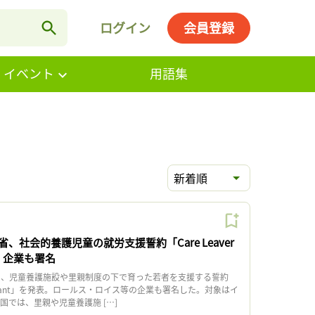
ログイン
会員登録
・イベント
用語集
新着順
、社会的養護児童の就労支援誓約「Care Leaver
足。企業も署名
日、児童養護施設や里親制度の下で育った若者を支援する誓約
 Covenant」を発表。ロールス・ロイス等の企業も署名した。対象はイ
では、里親や児童養護施 […]