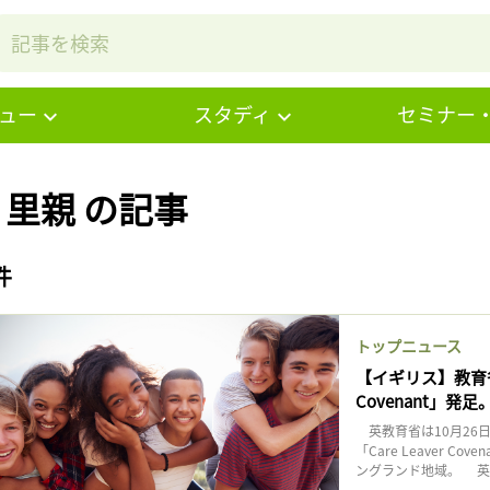
ュー
スタディ
セミナー
# 里親 の記事
件
トップニュース
【イギリス】教育省
Covenant」発
英教育省は10月26
「Care Leaver
ングランド地域。 英国