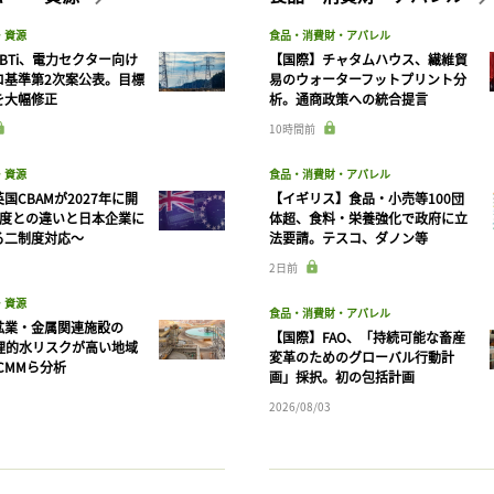
・資源
食品・消費財・アパレル
BTi、電力セクター向け
【国際】チャタムハウス、繊維貿
ロ基準第2次案公表。目標
易のウォーターフットプリント分
を大幅修正
析。通商政策への統合提言
10時間前
・資源
食品・消費財・アパレル
国CBAMが2027年に開
【イギリス】食品・小売等100団
制度との違いと日本企業に
体超、食料・栄養強化で政府に立
る二制度対応〜
法要請。テスコ、ダノン等
2日前
・資源
食品・消費財・アパレル
鉱業・金属関連施設の
【国際】FAO、「持続可能な畜産
物理的水リスクが高い地域
変革のためのグローバル行動計
CMMら分析
画」採択。初の包括計画
2026/08/03