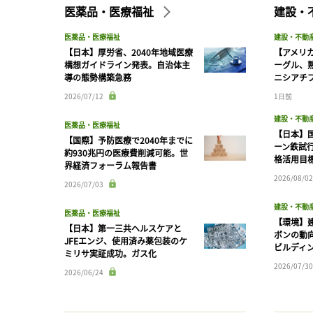
医薬品・医療福祉
建設・
医薬品・医療福祉
建設・不動
【日本】厚労省、2040年地域医療
【アメリ
構想ガイドライン発表。自治体主
ーグル、
導の態勢構築急務
ニシアチ
2026/07/12
1日前
建設・不動
医薬品・医療福祉
【日本】
【国際】予防医療で2040年までに
ーン鉄試行
約930兆円の医療費削減可能。世
格活用目
界経済フォーラム報告書
2026/08/02
2026/07/03
建設・不動
医薬品・医療福祉
【環境】
【日本】第一三共ヘルスケアと
ボンの動
JFEエンジ、使用済み薬包装のケ
ビルディ
ミリサ実証成功。ガス化
2026/07/30
2026/06/24