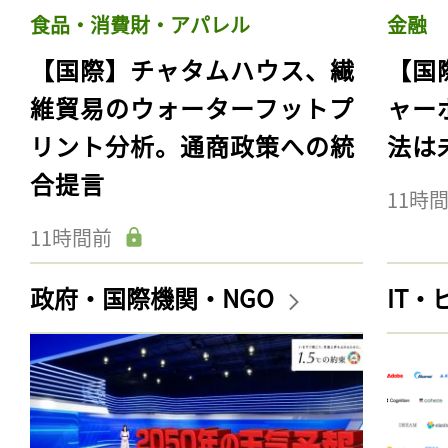
食品・消費財・アパレル
金融
【国際】チャタムハウス、繊
【国
維貿易のウォーターフットプ
ャー
リント分析。通商政策への統
法は
合提言
11時
11時間前
政府・国際機関・NGO
IT