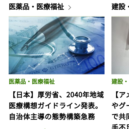
医薬品・医療福祉
建設
医薬品・医療福祉
建設・
【日本】厚労省、2040年地域
【ア
医療構想ガイドライン発表。
やグ
自治体主導の態勢構築急務
で共
手不