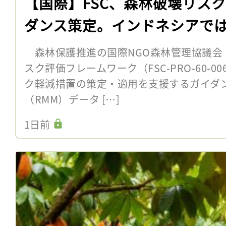
【国際】FSC、森林破壊リス
ダンス策定。インドネシアで
森林保護推進の国際NGO森林管理協議会（F
スク評価フレームワーク（FSC-PRO-60-
ク軽減措置の策定・適用を支援するガイダ
（RMM）データ […]
1日前