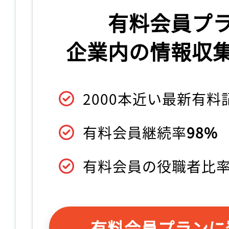
有料会員プ
企業内の情報収
2000本近い最新有
有料会員継続率
98%
有料会員の役職者比
有料会員プランに