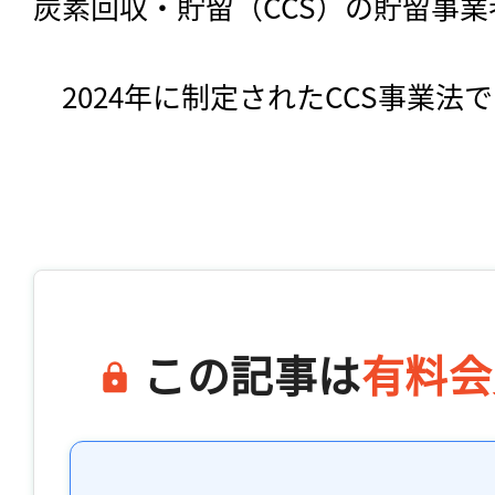
炭素回収・貯留（CCS）の貯留事業
　2024年に制定されたCCS事業法で
この記事は
有料会