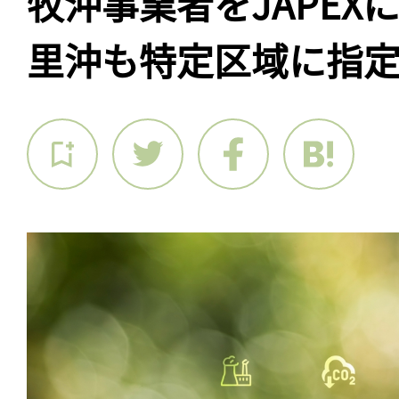
牧沖事業者をJAPEX
里沖も特定区域に指