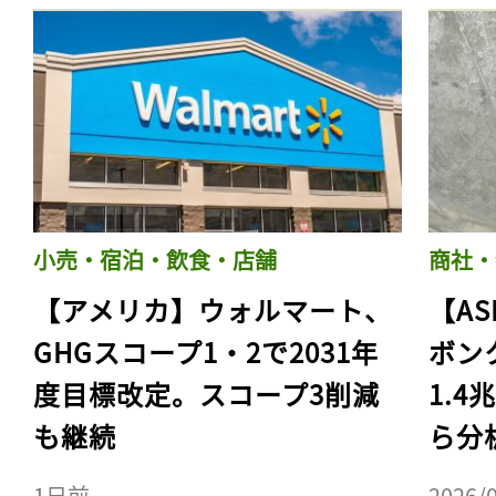
小売・宿泊・飲食・店舗
商社・
【アメリカ】ウォルマート、
【AS
GHGスコープ1・2で2031年
ボン
度目標改定。スコープ3削減
1.
も継続
ら分
1日前
2026/