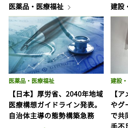
医薬品・医療福祉
建設
医薬品・医療福祉
建設・
【日本】厚労省、2040年地域
【ア
医療構想ガイドライン発表。
やグ
自治体主導の態勢構築急務
で共
手不