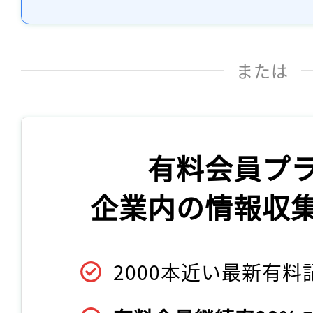
または
有料会員プ
企業内の情報収
2000本近い最新有料