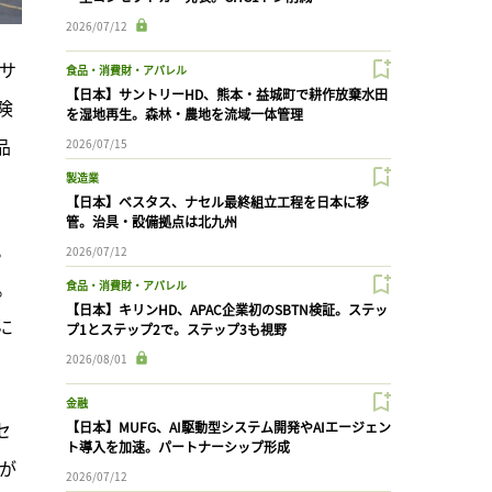
2026/07/12
サ
食品・消費財・アパレル
【日本】サントリーHD、熊本・益城町で耕作放棄水田
険
を湿地再生。森林・農地を流域一体管理
品
2026/07/15
製造業
【日本】ベスタス、ナセル最終組立工程を日本に移
管。治具・設備拠点は北九州
。
2026/07/12
。
食品・消費財・アパレル
【日本】キリンHD、APAC企業初のSBTN検証。ステッ
に
プ1とステップ2で。ステップ3も視野
2026/08/01
金融
セ
【日本】MUFG、AI駆動型システム開発やAIエージェン
ト導入を加速。パートナーシップ形成
が
2026/07/12