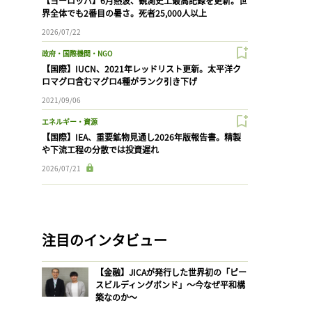
【ヨーロッパ】6月熱波、観測史上最高記録を更新。世
界全体でも2番目の暑さ。死者25,000人以上
2026/07/22
政府・国際機関・NGO
【国際】IUCN、2021年レッドリスト更新。太平洋ク
ロマグロ含むマグロ4種がランク引き下げ
2021/09/06
エネルギー・資源
【国際】IEA、重要鉱物見通し2026年版報告書。精製
や下流工程の分散では投資遅れ
2026/07/21
注目のインタビュー
【金融】JICAが発行した世界初の「ピー
スビルディングボンド」〜今なぜ平和構
築なのか〜