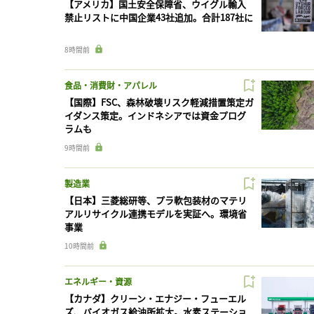
【アメリカ】国土安全保障省、ウイグル輸入
禁止リストに中国企業43社追加。合計187社に
8時間前
食品・消費財・アパレル
【国際】FSC、森林破壊リスク軽減措置策定ガ
イダンス策定。インドネシアでは資金プログ
ラムも
9時間前
製造業
【日本】三菱総研等、プラ軟包装材のマテリ
アルリサイクル連携モデルを実証へ。環境省
事業
10時間前
エネルギー・資源
【カナダ】クリーン・エナジー・フューエル
ズ、バイオガス給油所拡大。水素ステーショ