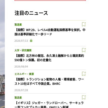
注目のニュース
製造業
【国際】WP.29、レベル4自動運転国際基準を採択。中
国は基準詳細化で一歩リード
2026/07/13
大学・研究機関
【国際】北方林の樹冠、永久凍土融解から土壌炭素約
590億トン保護。初の定量化
2026/08/04
エネルギー・資源
【国際】トランジション鉱物の人権・環境被害、ワー
スト10社はすべて中国企業。BHRC
2026/07/28
製造業
【イギリス】ジャガー・ランドローバー、サーキュラ
ー型コンセプトカー発表。GHG1トン削減