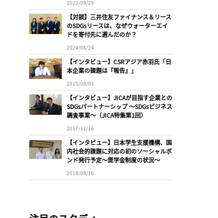
2022/09/29
【対談】三井住友ファイナンス＆リース
のSDGsリースは、なぜウォーターエイ
ドを寄付先に選んだのか？
2024/04/24
【インタビュー】CSRアジア赤羽氏「日
本企業の課題は『報告』」
2015/08/03
【インタビュー】JICAが目指す企業との
SDGsパートナーシップ 〜SDGsビジネス
調査事業〜（JICA特集第1回）
2017/11/16
【インタビュー】日本学生支援機構、国
内社会的課題に対応の初のソーシャルボ
ンド発行予定〜奨学金制度の状況〜
2018/08/16