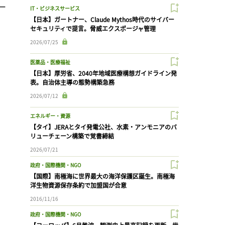
ー
IT・ビジネスサービス
【日本】ガートナー、Claude Mythos時代のサイバー
セキュリティで提言。脅威エクスポージャ管理
2026/07/25
医薬品・医療福祉
【日本】厚労省、2040年地域医療構想ガイドライン発
表。自治体主導の態勢構築急務
2026/07/12
エネルギー・資源
【タイ】JERAとタイ発電公社、水素・アンモニアのバ
リューチェーン構築で覚書締結
2026/07/21
政府・国際機関・NGO
【国際】南極海に世界最大の海洋保護区誕生。南極海
洋生物資源保存条約で加盟国が合意
2016/11/16
政府・国際機関・NGO