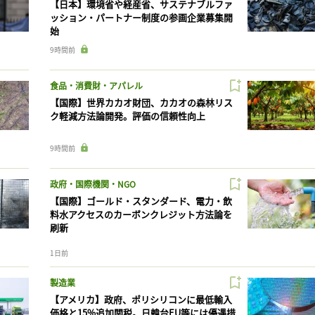
【日本】環境省や経産省、サステナブルファ
ッション・パートナー制度の参画企業募集開
始
9時間前
食品・消費財・アパレル
【国際】世界カカオ財団、カカオの森林リス
ク軽減方法論開発。評価の信頼性向上
9時間前
政府・国際機関・NGO
【国際】ゴールド・スタンダード、電力・飲
料水アクセスのカーボンクレジット方法論を
刷新
1日前
製造業
【アメリカ】政府、ポリシリコンに最低輸入
価格と15%追加関税。日韓台EU等には優遇措