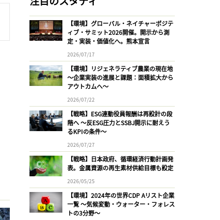
注目のスタディ
【環境】グローバル・ネイチャーポジテ
ィブ・サミット2026開催。開示から測
定・実装・価値化へ。熊本宣言
2026/07/17
【環境】リジェネラティブ農業の現在地
〜企業実装の進展と課題：面積拡大から
アウトカムへ〜
2026/07/22
【戦略】ESG連動役員報酬は再設計の段
階へ 〜反ESG圧力とSSBJ開示に耐えう
るKPIの条件〜
2026/07/27
【戦略】日本政府、循環経済行動計画発
表。金属資源の再生素材供給目標も設定
2026/05/25
【環境】2024年の世界CDP Aリスト企業
一覧 〜気候変動・ウォーター・フォレス
トの3分野〜