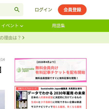
ログイン
会員登録
・イベント
用語集
。その理由は？
/14
掘