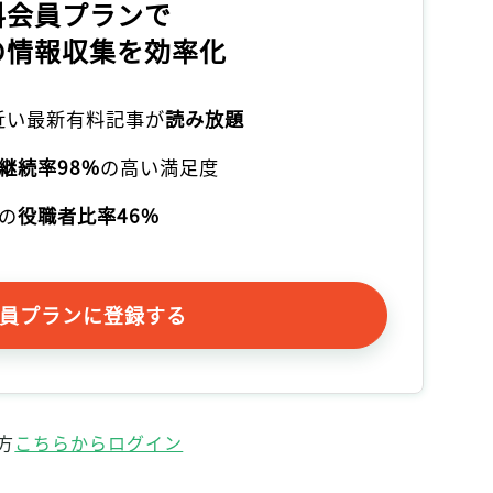
料会員プランで
記事をお気に入りに保存するには
の情報収集を効率化
ログインが必要です
ログイン
会員登録
本近い最新有料記事が
読み放題
継続率98%
の高い満足度
の
役職者比率46%
員プランに登録する
方
こちらからログイン