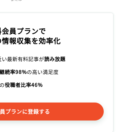
記事をお気に入りに保存するには
ログインが必要です
料会員プランで
ログイン
会員登録
の情報収集を効率化
本近い最新有料記事が
読み放題
継続率98%
の高い満足度
の
役職者比率46%
員プランに登録する