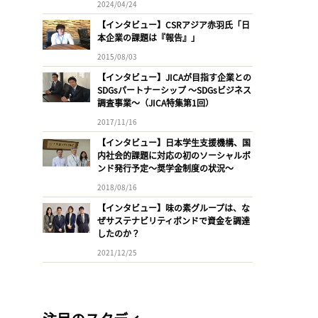
2024/04/24
【インタビュー】CSRアジア赤羽氏「日
本企業の課題は『報告』」
2015/08/03
【インタビュー】JICAが目指す企業との
SDGsパートナーシップ 〜SDGsビジネス
調査事業〜（JICA特集第1回）
2017/11/16
【インタビュー】日本学生支援機構、国
内社会的課題に対応の初のソーシャルボ
ンド発行予定〜奨学金制度の状況〜
2018/08/16
【インタビュー】味の素グループは、な
ぜサステナビリティボンドで資金を調達
したのか？
2021/12/25