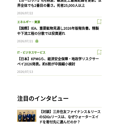
【ヨーロッパ】6月熱波、観測史上最高記録を更新。世
界全体でも2番目の暑さ。死者25,000人以上
2026/07/22
エネルギー・資源
【国際】IEA、重要鉱物見通し2026年版報告書。精製
や下流工程の分散では投資遅れ
2026/07/21
IT・ビジネスサービス
【日本】KPMGら、経済安全保障・地政学リスクサー
ベイ2026発表。約6割が中国縮小検討
2026/07/13
注目のインタビュー
【対談】三井住友ファイナンス＆リース
のSDGsリースは、なぜウォーターエイ
ドを寄付先に選んだのか？