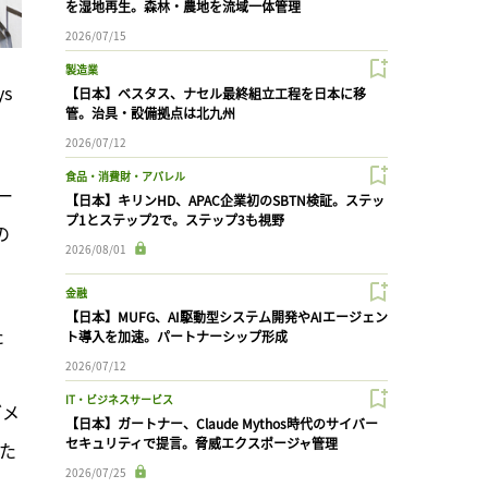
を湿地再生。森林・農地を流域一体管理
2026/07/15
製造業
 
【日本】ベスタス、ナセル最終組立工程を日本に移
管。治具・設備拠点は北九州
。
2026/07/12
食品・消費財・アパレル
ー
【日本】キリンHD、APAC企業初のSBTN検証。ステッ
プ1とステップ2で。ステップ3も視野
の
2026/08/01
金融
【日本】MUFG、AI駆動型システム開発やAIエージェン
た
ト導入を加速。パートナーシップ形成
2026/07/12
IT・ビジネスサービス
グメ
【日本】ガートナー、Claude Mythos時代のサイバー
セキュリティで提言。脅威エクスポージャ管理
また
2026/07/25