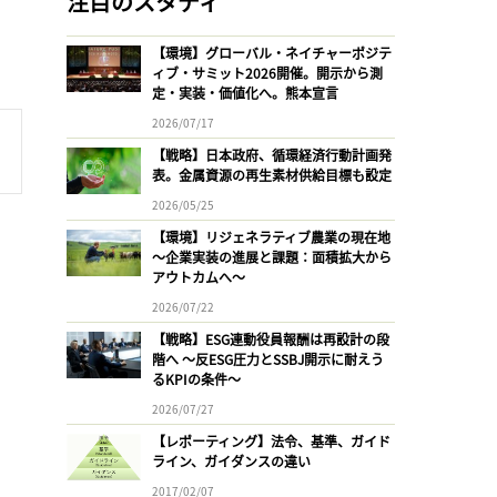
注目のスタディ
【環境】グローバル・ネイチャーポジテ
ィブ・サミット2026開催。開示から測
定・実装・価値化へ。熊本宣言
2026/07/17
【戦略】日本政府、循環経済行動計画発
表。金属資源の再生素材供給目標も設定
2026/05/25
【環境】リジェネラティブ農業の現在地
〜企業実装の進展と課題：面積拡大から
アウトカムへ〜
2026/07/22
【戦略】ESG連動役員報酬は再設計の段
階へ 〜反ESG圧力とSSBJ開示に耐えう
るKPIの条件〜
2026/07/27
【レポーティング】法令、基準、ガイド
ライン、ガイダンスの違い
2017/02/07