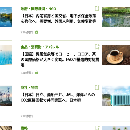
政府・国際機関・NGO
【日本】内閣官房と国交省、地下水保全政策
を強化へ。需要増、外国人利用、気候変動等
23時間前
食品・消費財・アパレル
【国際】異常気象等でコーヒー、ココア、茶
の国際価格が大きく変動。FAOが構造的対処提
唱
23時間前
商社・物流
【日本】日立、商船三井、JAL、海洋からの
CO2直接回収で共同実証へ。日本初
23時間前
戦略