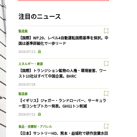
注目のニュース
製造業
【国際】WP.29、レベル4自動運転国際基準を採択。中
国は基準詳細化で一歩リード
2026/07/13
エネルギー・資源
【国際】トランジション鉱物の人権・環境被害、ワー
スト10社はすべて中国企業。BHRC
2026/07/28
製造業
【イギリス】ジャガー・ランドローバー、サーキュラ
ー型コンセプトカー発表。GHG1トン削減
2026/07/12
食品・消費財・アパレル
【日本】サントリーHD、熊本・益城町で耕作放棄水田