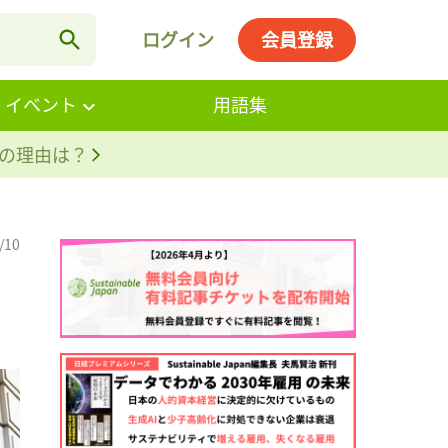
ログイン
会員登録
・イベント
用語集
。その理由は？
/10
。