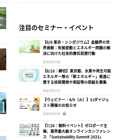
注目のセミナー・イベント
【8/8 東京・シンポジウム】金融界の世
界貢献：気候変動とエネルギー問題の解
決に向けた社会的責任投資行動
2016/07/28
【8/10：締切】東京都、水素や再生可能
エネルギー等の「新エネルギー」推進に
資する技術開発や実証等の取組を募集
2023/07/12
【ウェビナー：4/9（火）】SJダイジェ
スト開催のお知らせ
2024/03/16
【7/26：無料イベント】ゼロボード主
催、業界最大級オンラインカンファレン
ス 「Sustainability Summit 2023」