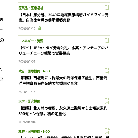
医薬品・医療福祉
【日本】厚労省、2040年地域医療構想ガイドライン発
横
表。自治体主導の態勢構築急務
ー
2026/07/12
品の
エネルギー・資源
【タイ】JERAとタイ発電公社、水素・アンモニアのバ
リューチェーン構築で覚書締結
2026/07/21
合、
政府・国際機関・NGO
【国際】南極海に世界最大の海洋保護区誕生。南極海
程
洋生物資源保存条約で加盟国が合意
2016/11/16
大学・研究機関
【国際】北方林の樹冠、永久凍土融解から土壌炭素約
590億トン保護。初の定量化
2026/08/04
政府・国際機関・NGO