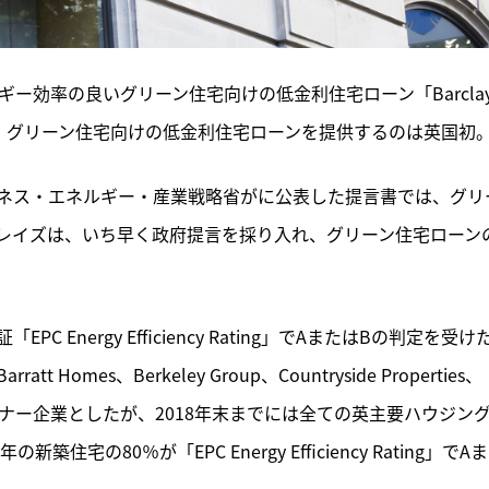
ー効率の良いグリーン住宅向けの低金利住宅ローン「Barclays
と発表した。グリーン住宅向けの低金利住宅ローンを提供するのは英国初
ネス・エネルギー・産業戦略省がに公表した提言書では、グリ
レイズは、いち早く政府提言を採り入れ、グリーン住宅ローン
nergy Efficiency Rating」でAまたはBの判定を受け
es、Berkeley Group、Countryside Properties、
の5社をパートナー企業としたが、2018年末までには全ての英主要ハウジン
宅の80％が「EPC Energy Efficiency Rating」でA