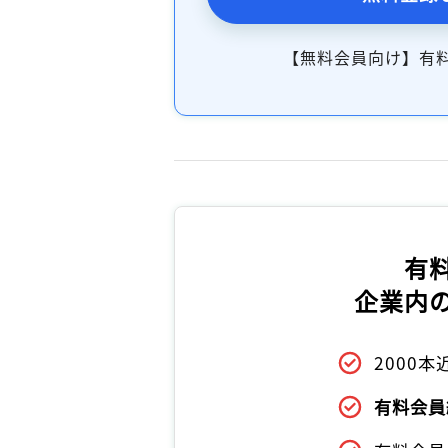
【無料会員向け】有
有
企業内
2000
有料会員