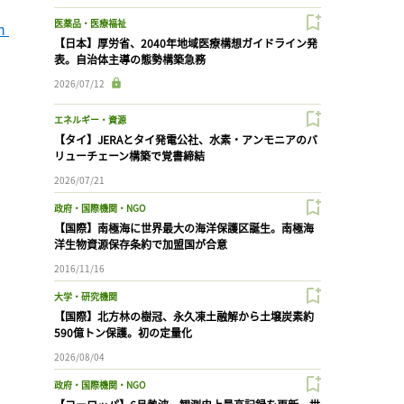
医薬品・医療福祉
 
【日本】厚労省、2040年地域医療構想ガイドライン発
表。自治体主導の態勢構築急務
2026/07/12
エネルギー・資源
【タイ】JERAとタイ発電公社、水素・アンモニアのバ
リューチェーン構築で覚書締結
2026/07/21
政府・国際機関・NGO
【国際】南極海に世界最大の海洋保護区誕生。南極海
洋生物資源保存条約で加盟国が合意
2016/11/16
大学・研究機関
【国際】北方林の樹冠、永久凍土融解から土壌炭素約
590億トン保護。初の定量化
2026/08/04
政府・国際機関・NGO