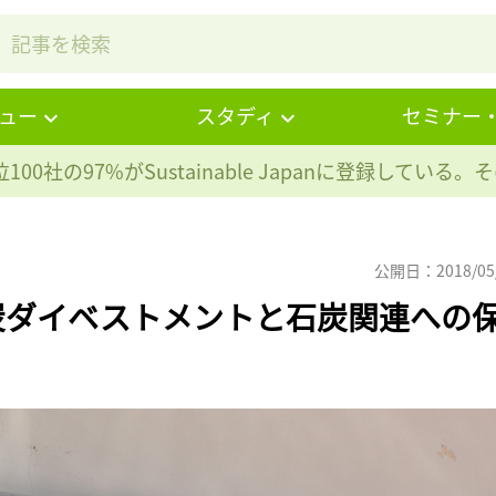
ュー
スタディ
セミナー
100社の97%が
Sustainable Japanに登録している
公開日：2018/05
炭ダイベストメントと石炭関連への