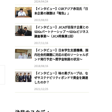
2024/04/24
【インタビュー】CSRアジア赤羽氏「日
本企業の課題は『報告』」
2015/08/03
【インタビュー】JICAが目指す企業との
SDGsパートナーシップ 〜SDGsビジネス
調査事業〜（JICA特集第1回）
2017/11/16
【インタビュー】日本学生支援機構、国
内社会的課題に対応の初のソーシャルボ
ンド発行予定〜奨学金制度の状況〜
2018/08/16
【インタビュー】味の素グループは、な
ぜサステナビリティボンドで資金を調達
したのか？
2021/12/25