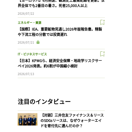
【ヨーロッパ】6月熱波、観測史上最高記録を更新。世
界全体でも2番目の暑さ。死者25,000人以上
2026/07/22
エネルギー・資源
【国際】IEA、重要鉱物見通し2026年版報告書。精製
や下流工程の分散では投資遅れ
2026/07/21
IT・ビジネスサービス
【日本】KPMGら、経済安全保障・地政学リスクサー
ベイ2026発表。約6割が中国縮小検討
2026/07/13
注目のインタビュー
【対談】三井住友ファイナンス＆リース
のSDGsリースは、なぜウォーターエイ
ドを寄付先に選んだのか？