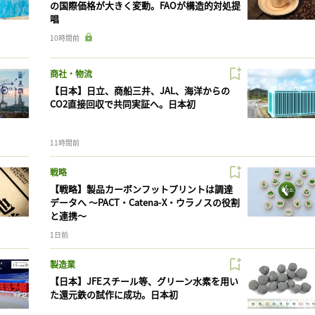
の国際価格が大きく変動。FAOが構造的対処提
唱
10時間前
商社・物流
【日本】日立、商船三井、JAL、海洋からの
CO2直接回収で共同実証へ。日本初
11時間前
戦略
【戦略】製品カーボンフットプリントは調達
データへ 〜PACT・Catena-X・ウラノスの役割
と連携〜
1日前
製造業
【日本】JFEスチール等、グリーン水素を用い
た還元鉄の試作に成功。日本初