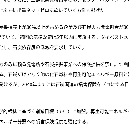
化炭素排出量ネットゼロに導いていく方針も掲げた。
採掘売上が30%以上を占める企業及び石炭火力発電割合が30
げていく、初回の基準改定は5年以内に実施する。ダイベストメ
化し、石炭依存度の低減を要求していく。
力のみに頼る発電所や石炭採掘事業への保険提供を禁止。計画
る。石炭だけでなく他の化石燃料や再生可能エネルギー原料と
けるが、2040年までには石炭関連の損害保険をゼロにする
学的根拠に基づく削減目標（SBT）に加盟。再生可能エネルギ
ネルギー分野への損害保険提供も強化する。