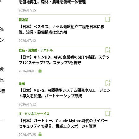
を湿地再生。森林・農地を流域一体管理
2026/07/15
製造業
【日本】ベスタス、ナセル最終組立工程を日本に移
%
管。治具・設備拠点は北九州
ン
2026/07/12
食品・消費財・アパレル
【日本】キリンHD、APAC企業初のSBTN検証。ステッ
プ1とステップ2で。ステップ3も視野
段
2026/08/01
混
金融
目標
【日本】MUFG、AI駆動型システム開発やAIエージェン
ト導入を加速。パートナーシップ形成
2026/07/12
IT・ビジネスサービス
ー
【日本】ガートナー、Claude Mythos時代のサイバー
セキュリティで提言。脅威エクスポージャ管理
2026/07/25