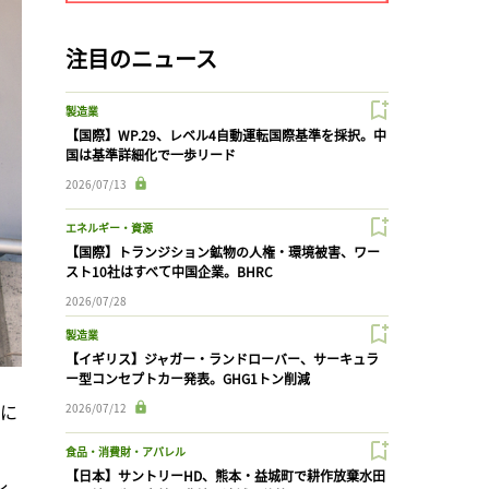
注目のニュース
製造業
【国際】WP.29、レベル4自動運転国際基準を採択。中
国は基準詳細化で一歩リード
2026/07/13
エネルギー・資源
【国際】トランジション鉱物の人権・環境被害、ワー
スト10社はすべて中国企業。BHRC
2026/07/28
製造業
【イギリス】ジャガー・ランドローバー、サーキュラ
ー型コンセプトカー発表。GHG1トン削減
でに
2026/07/12
食品・消費財・アパレル
【日本】サントリーHD、熊本・益城町で耕作放棄水田
ィ