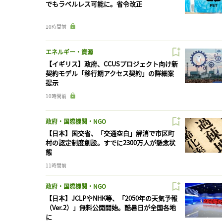
でもラベルレス可能に。省令改正
10時間前
エネルギー・資源
【イギリス】政府、CCUSプロジェクト向け新
契約モデル「移行期アクセス契約」の詳細案
提示
10時間前
政府・国際機関・NGO
【日本】国交省、「交通空白」解消で市区町
村の認定制度創設。すでに2300万人が懸念状
態
11時間前
政府・国際機関・NGO
【日本】JCLPやNHK等、「2050年の天気予報
（Ver.2）」無料公開開始。酷暑日が全国各地
に