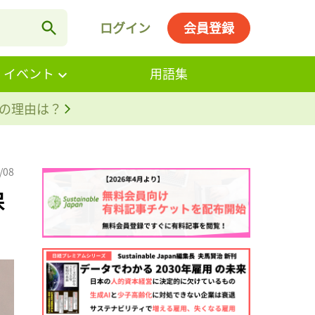
ログイン
会員登録
・イベント
用語集
。その理由は？
/08
保