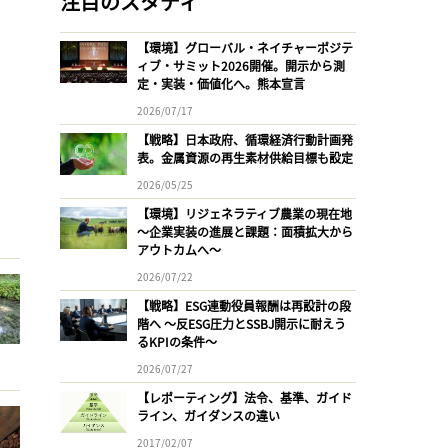
注目のスタディ
【環境】グローバル・ネイチャーポジテ
ィブ・サミット2026開催。開示から測
定・実装・価値化へ。熊本宣言
2026/07/17
【戦略】日本政府、循環経済行動計画発
表。金属資源の再生素材供給目標も設定
2026/05/25
【環境】リジェネラティブ農業の現在地
〜企業実装の進展と課題：面積拡大から
アウトカムへ〜
2026/07/22
【戦略】ESG連動役員報酬は再設計の段
階へ 〜反ESG圧力とSSBJ開示に耐えう
るKPIの条件〜
2026/07/27
【レポーティング】法令、基準、ガイド
ライン、ガイダンスの違い
2017/02/07