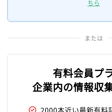
ちら
または
有料会員プ
企業内の情報収
2000本近い最新有料