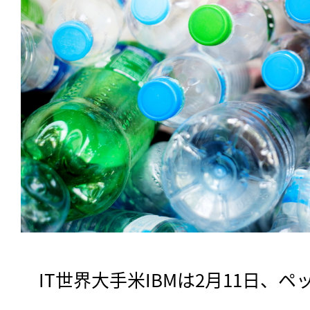
　IT世界大手米IBMは2月11日、