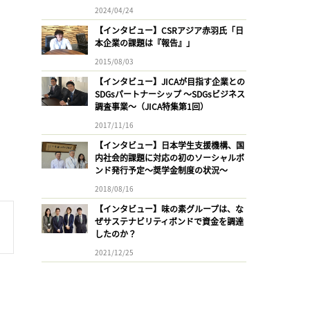
2024/04/24
【インタビュー】CSRアジア赤羽氏「日
本企業の課題は『報告』」
2015/08/03
【インタビュー】JICAが目指す企業との
SDGsパートナーシップ 〜SDGsビジネス
調査事業〜（JICA特集第1回）
2017/11/16
【インタビュー】日本学生支援機構、国
内社会的課題に対応の初のソーシャルボ
ンド発行予定〜奨学金制度の状況〜
2018/08/16
【インタビュー】味の素グループは、な
ぜサステナビリティボンドで資金を調達
したのか？
2021/12/25