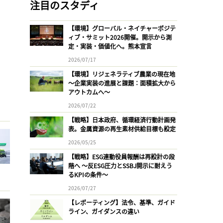
注目のスタディ
【環境】グローバル・ネイチャーポジテ
ィブ・サミット2026開催。開示から測
定・実装・価値化へ。熊本宣言
2026/07/17
【環境】リジェネラティブ農業の現在地
〜企業実装の進展と課題：面積拡大から
アウトカムへ〜
2026/07/22
【戦略】日本政府、循環経済行動計画発
表。金属資源の再生素材供給目標も設定
2026/05/25
【戦略】ESG連動役員報酬は再設計の段
階へ 〜反ESG圧力とSSBJ開示に耐えう
るKPIの条件〜
2026/07/27
【レポーティング】法令、基準、ガイド
ライン、ガイダンスの違い