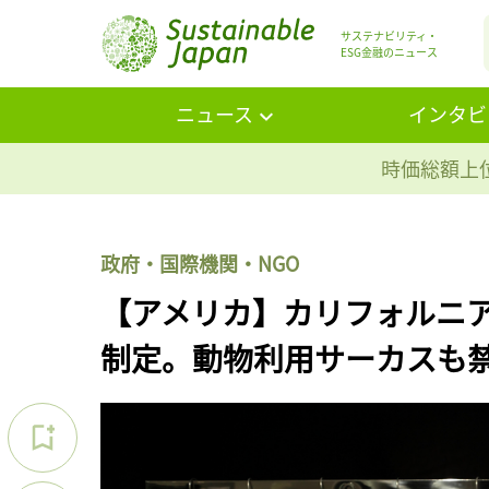
サステナビリティ・
ESG金融のニュース
ニュース
インタビ
時価総額上位
政府・国際機関・NGO
【アメリカ】カリフォルニ
制定。動物利用サーカスも