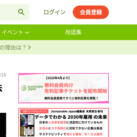
ログイン
会員登録
・イベント
用語集
。その理由は？
/16
法