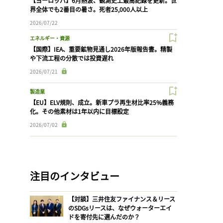
【ヨーロッパ】6月熱波、観測史上最高記録を更新。世
界全体でも2番目の暑さ。死者25,000人以上
2026/07/22
エネルギー・資源
【国際】IEA、重要鉱物見通し2026年版報告書。精製
や下流工程の分散では投資遅れ
2026/07/21
製造業
【EU】ELV規則、成立。新車プラ再生材比率25%義務
化。その他素材は1年以内に目標設定
2026/07/02
注目のインタビュー
【対談】三井住友ファイナンス＆リース
のSDGsリースは、なぜウォーターエイ
ドを寄付先に選んだのか？