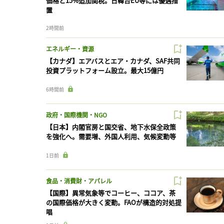
価格と15%追加関税。日韓台EU等には優遇措
置
2時間前
エネルギー・資源
【カナダ】エアバスとエア・カナダ、SAF共同
投資プラットフォーム設立。最大15億円
6時間前
政府・国際機関・NGO
【日本】内閣官房と国交省、地下水保全政策
を強化へ。需要増、外国人利用、気候変動等
1日前
食品・消費財・アパレル
【国際】異常気象等でコーヒー、ココア、茶
の国際価格が大きく変動。FAOが構造的対処提
唱