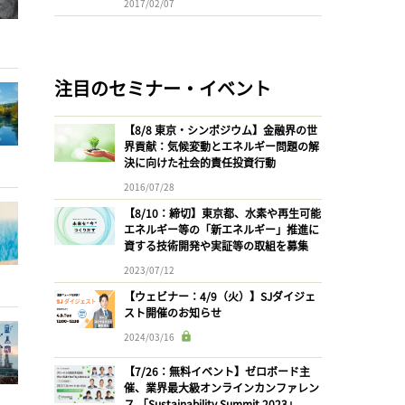
2017/02/07
注目のセミナー・イベント
【8/8 東京・シンポジウム】金融界の世
界貢献：気候変動とエネルギー問題の解
決に向けた社会的責任投資行動
2016/07/28
【8/10：締切】東京都、水素や再生可能
エネルギー等の「新エネルギー」推進に
資する技術開発や実証等の取組を募集
2023/07/12
【ウェビナー：4/9（火）】SJダイジェ
スト開催のお知らせ
2024/03/16
【7/26：無料イベント】ゼロボード主
催、業界最大級オンラインカンファレン
ス 「Sustainability Summit 2023」