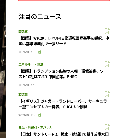
注目のニュース
製造業
【国際】WP.29、レベル4自動運転国際基準を採択。中
国は基準詳細化で一歩リード
2026/07/13
エネルギー・資源
【国際】トランジション鉱物の人権・環境被害、ワー
スト10社はすべて中国企業。BHRC
2026/07/28
製造業
【イギリス】ジャガー・ランドローバー、サーキュラ
ー型コンセプトカー発表。GHG1トン削減
2026/07/12
食品・消費財・アパレル
【日本】サントリーHD、熊本・益城町で耕作放棄水田