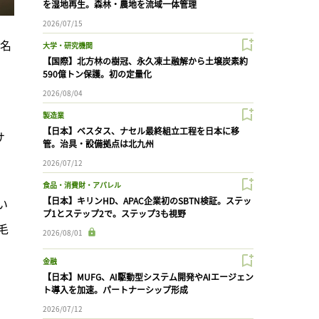
を湿地再生。森林・農地を流域一体管理
2026/07/15
署名
大学・研究機関
【国際】北方林の樹冠、永久凍土融解から土壌炭素約
590億トン保護。初の定量化
2026/08/04
製造業
【日本】ベスタス、ナセル最終組立工程を日本に移
サ
管。治具・設備拠点は北九州
2026/07/12
食品・消費財・アパレル
【日本】キリンHD、APAC企業初のSBTN検証。ステッ
い
プ1とステップ2で。ステップ3も視野
毛
2026/08/01
金融
【日本】MUFG、AI駆動型システム開発やAIエージェン
ト導入を加速。パートナーシップ形成
2026/07/12