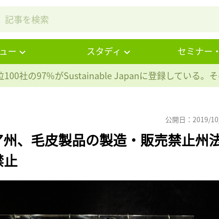
ュー
スタディ
セミナー
100社の97%が
Sustainable Japanに登録している
公開日：2019/10
ア州、毛皮製品の製造・販売禁止州
禁止