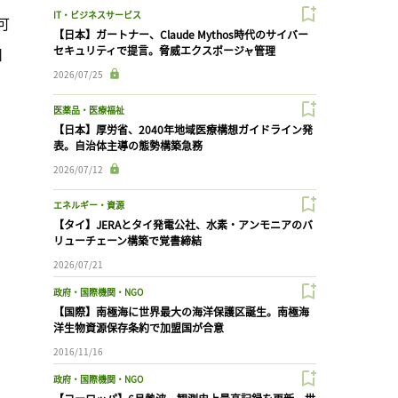
IT・ビジネスサービス
可
【日本】ガートナー、Claude Mythos時代のサイバー
セキュリティで提言。脅威エクスポージャ管理
州
2026/07/25
医薬品・医療福祉
【日本】厚労省、2040年地域医療構想ガイドライン発
表。自治体主導の態勢構築急務
2026/07/12
エネルギー・資源
【タイ】JERAとタイ発電公社、水素・アンモニアのバ
リューチェーン構築で覚書締結
2026/07/21
政府・国際機関・NGO
【国際】南極海に世界最大の海洋保護区誕生。南極海
洋生物資源保存条約で加盟国が合意
2016/11/16
政府・国際機関・NGO