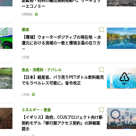
要鉱物・材料の輸出規制発動へ。サーキュラ
ーエコノミー
5時間前
環境
【環境】ウォーターポジティブの現在地 ～水
還元における流域の一致と環境主張の在り方
～
1日前
食品・消費財・アパレル
【日本】経産省、バラ売りPETボトル飲料販売
でもラベルレス可能に。省令改正
1日前
エネルギー・資源
【イギリス】政府、CCUSプロジェクト向け新
契約モデル「移行期アクセス契約」の詳細案
提示