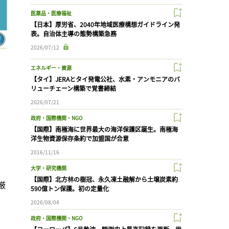
医薬品・医療福祉
【日本】厚労省、2040年地域医療構想ガイドライン発
表。自治体主導の態勢構築急務
2026/07/12
エネルギー・資源
【タイ】JERAとタイ発電公社、水素・アンモニアのバ
リューチェーン構築で覚書締結
2026/07/21
。
政府・国際機関・NGO
【国際】南極海に世界最大の海洋保護区誕生。南極海
、
洋生物資源保存条約で加盟国が合意
2016/11/16
大学・研究機関
【国際】北方林の樹冠、永久凍土融解から土壌炭素約
厳
590億トン保護。初の定量化
2026/08/04
政府・国際機関・NGO