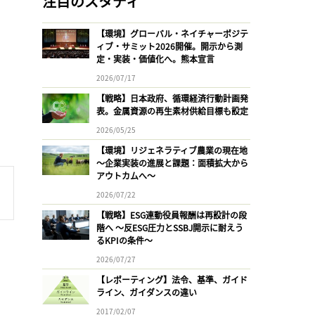
注目のスタディ
【環境】グローバル・ネイチャーポジテ
ィブ・サミット2026開催。開示から測
定・実装・価値化へ。熊本宣言
2026/07/17
【戦略】日本政府、循環経済行動計画発
表。金属資源の再生素材供給目標も設定
2026/05/25
【環境】リジェネラティブ農業の現在地
〜企業実装の進展と課題：面積拡大から
アウトカムへ〜
2026/07/22
【戦略】ESG連動役員報酬は再設計の段
階へ 〜反ESG圧力とSSBJ開示に耐えう
るKPIの条件〜
2026/07/27
【レポーティング】法令、基準、ガイド
ライン、ガイダンスの違い
2017/02/07