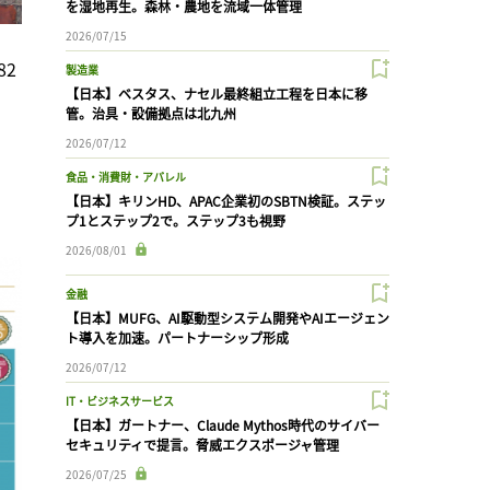
を湿地再生。森林・農地を流域一体管理
2026/07/15
82
製造業
【日本】ベスタス、ナセル最終組立工程を日本に移
管。治具・設備拠点は北九州
2026/07/12
食品・消費財・アパレル
【日本】キリンHD、APAC企業初のSBTN検証。ステッ
プ1とステップ2で。ステップ3も視野
2026/08/01
金融
【日本】MUFG、AI駆動型システム開発やAIエージェン
ト導入を加速。パートナーシップ形成
2026/07/12
IT・ビジネスサービス
【日本】ガートナー、Claude Mythos時代のサイバー
セキュリティで提言。脅威エクスポージャ管理
2026/07/25