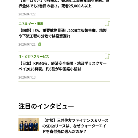
【ヨーロッパ】6月熱波、観測史上最高記録を更新。世
界全体でも2番目の暑さ。死者25,000人以上
2026/07/22
エネルギー・資源
【国際】IEA、重要鉱物見通し2026年版報告書。精製
や下流工程の分散では投資遅れ
2026/07/21
IT・ビジネスサービス
【日本】KPMGら、経済安全保障・地政学リスクサー
ベイ2026発表。約6割が中国縮小検討
2026/07/13
注目のインタビュー
【対談】三井住友ファイナンス＆リース
のSDGsリースは、なぜウォーターエイ
ドを寄付先に選んだのか？