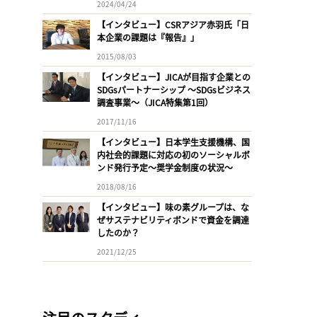
2024/04/24
【インタビュー】CSRアジア赤羽氏「日
本企業の課題は『報告』」
2015/08/03
【インタビュー】JICAが目指す企業との
SDGsパートナーシップ 〜SDGsビジネス
調査事業〜（JICA特集第1回）
2017/11/16
【インタビュー】日本学生支援機構、国
内社会的課題に対応の初のソーシャルボ
ンド発行予定〜奨学金制度の状況〜
2018/08/16
【インタビュー】味の素グループは、な
ぜサステナビリティボンドで資金を調達
したのか？
2021/12/25