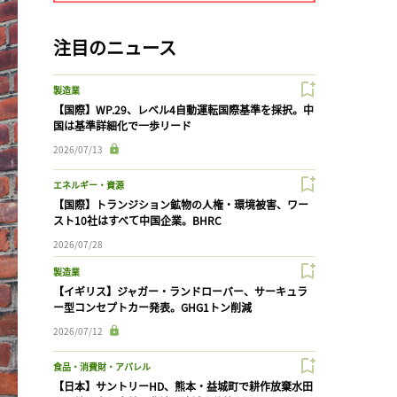
注目のニュース
製造業
【国際】WP.29、レベル4自動運転国際基準を採択。中
国は基準詳細化で一歩リード
2026/07/13
エネルギー・資源
【国際】トランジション鉱物の人権・環境被害、ワー
スト10社はすべて中国企業。BHRC
2026/07/28
製造業
【イギリス】ジャガー・ランドローバー、サーキュラ
ー型コンセプトカー発表。GHG1トン削減
2026/07/12
食品・消費財・アパレル
【日本】サントリーHD、熊本・益城町で耕作放棄水田