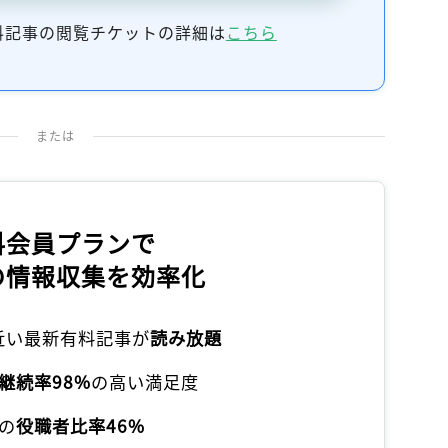
記事をお気に入りに保存するには
料記事の閲覧チケットの詳細は
こちら
ログインが必要です
ログイン
会員登録
または
料会員プランで
の情報収集を効率化
本近い最新有料記事が
読み放題
継続率98%
の高い満足度
の
役職者比率46%