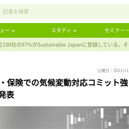
ュー
スタディ
セミナー
100社の97%が
Sustainable Japanに登録している
公開日：2021/11
、年金・保険での気候変動対応コミット強
発表