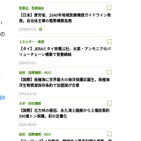
医薬品・医療福祉
【日本】厚労省、2040年地域医療構想ガイドライン発
表。自治体主導の態勢構築急務
い
2026/07/12
初の
エネルギー・資源
【タイ】JERAとタイ発電公社、水素・アンモニアのバ
リューチェーン構築で覚書締結
2026/07/21
政府・国際機関・NGO
【国際】南極海に世界最大の海洋保護区誕生。南極海
洋生物資源保存条約で加盟国が合意
2016/11/16
nge
大学・研究機関
【国際】北方林の樹冠、永久凍土融解から土壌炭素約
590億トン保護。初の定量化
2026/08/04
政府・国際機関・NGO