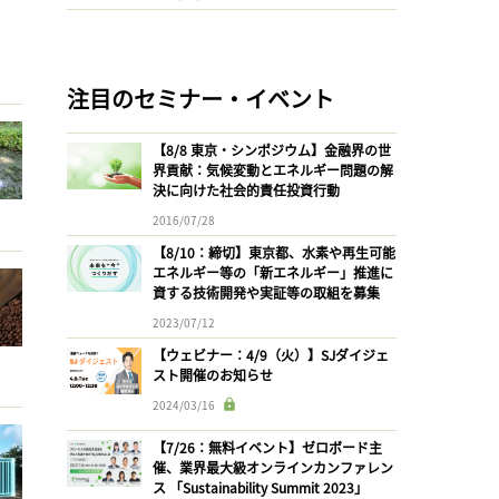
注目のセミナー・イベント
【8/8 東京・シンポジウム】金融界の世
界貢献：気候変動とエネルギー問題の解
決に向けた社会的責任投資行動
2016/07/28
【8/10：締切】東京都、水素や再生可能
エネルギー等の「新エネルギー」推進に
資する技術開発や実証等の取組を募集
2023/07/12
【ウェビナー：4/9（火）】SJダイジェ
スト開催のお知らせ
2024/03/16
【7/26：無料イベント】ゼロボード主
催、業界最大級オンラインカンファレン
ス 「Sustainability Summit 2023」