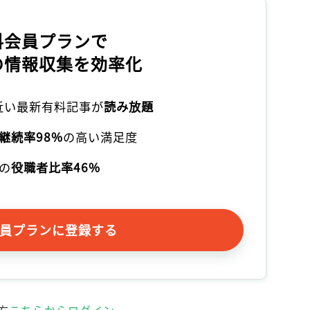
記事をお気に入りに保存するには
ログインが必要です
料会員プランで
の情報収集を効率化
ログイン
会員登録
本近い最新有料記事が
読み放題
継続率98%
の高い満足度
の
役職者比率46%
員プランに登録する