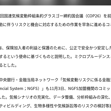
26回国連気候変動枠組条約グラスゴー締約国会議（COP26）を
動に伴うリスクと機会に対応するための作業を早急に進めるコ
のは、保険加入者の利益と保護のために、公正で安全かつ安定し
するという使命に基づくものと説明した。ミクロプルーデンス
るとした。
中央銀行・金融当局ネットワーク「気候変動リスクに係る金融
Financial System；NGFS）」も11月3日、NGFS加盟機関のコミ
表した。気候シナリオの充実化、データ整備、分析枠組みの深化
ティビルディング、生物多様性や気候訴訟等のリスクの検討等