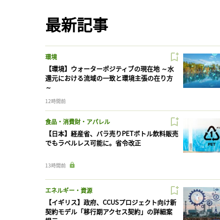
最新記事
環境
【環境】ウォーターポジティブの現在地 ～水
還元における流域の一致と環境主張の在り方
～
12時間前
食品・消費財・アパレル
【日本】経産省、バラ売りPETボトル飲料販売
でもラベルレス可能に。省令改正
13時間前
エネルギー・資源
【イギリス】政府、CCUSプロジェクト向け新
契約モデル「移行期アクセス契約」の詳細案