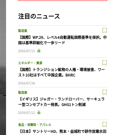
注目のニュース
製造業
【国際】WP.29、レベル4自動運転国際基準を採択。中
国は基準詳細化で一歩リード
2026/07/13
エネルギー・資源
【国際】トランジション鉱物の人権・環境被害、ワー
スト10社はすべて中国企業。BHRC
2026/07/28
製造業
【イギリス】ジャガー・ランドローバー、サーキュラ
ー型コンセプトカー発表。GHG1トン削減
2026/07/12
食品・消費財・アパレル
【日本】サントリーHD、熊本・益城町で耕作放棄水田