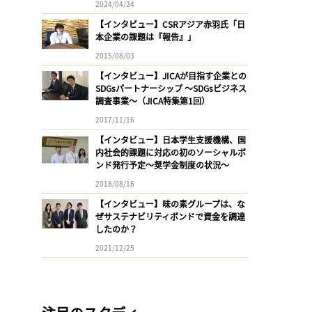
2024/04/24
【インタビュー】CSRアジア赤羽氏「日
本企業の課題は『報告』」
2015/08/03
【インタビュー】JICAが目指す企業との
SDGsパートナーシップ 〜SDGsビジネス
調査事業〜（JICA特集第1回）
2017/11/16
【インタビュー】日本学生支援機構、国
内社会的課題に対応の初のソーシャルボ
ンド発行予定〜奨学金制度の状況〜
2018/08/16
【インタビュー】味の素グループは、な
ぜサステナビリティボンドで資金を調達
したのか？
2021/12/25