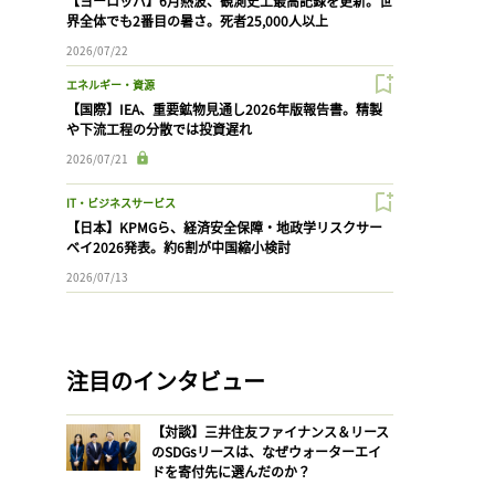
【ヨーロッパ】6月熱波、観測史上最高記録を更新。世
界全体でも2番目の暑さ。死者25,000人以上
2026/07/22
エネルギー・資源
【国際】IEA、重要鉱物見通し2026年版報告書。精製
や下流工程の分散では投資遅れ
2026/07/21
IT・ビジネスサービス
【日本】KPMGら、経済安全保障・地政学リスクサー
ベイ2026発表。約6割が中国縮小検討
2026/07/13
注目のインタビュー
【対談】三井住友ファイナンス＆リース
のSDGsリースは、なぜウォーターエイ
ドを寄付先に選んだのか？