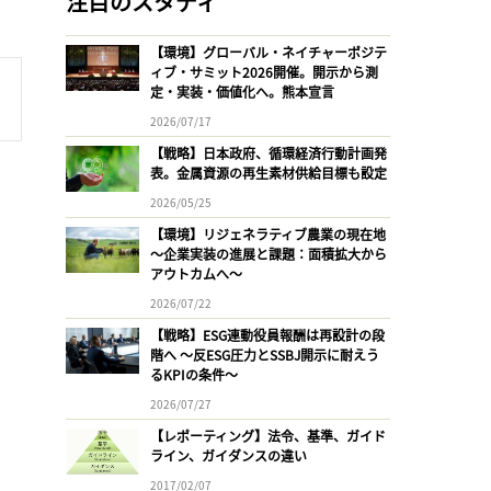
注目のスタディ
【環境】グローバル・ネイチャーポジテ
ィブ・サミット2026開催。開示から測
定・実装・価値化へ。熊本宣言
2026/07/17
【戦略】日本政府、循環経済行動計画発
表。金属資源の再生素材供給目標も設定
2026/05/25
【環境】リジェネラティブ農業の現在地
〜企業実装の進展と課題：面積拡大から
アウトカムへ〜
2026/07/22
【戦略】ESG連動役員報酬は再設計の段
階へ 〜反ESG圧力とSSBJ開示に耐えう
るKPIの条件〜
2026/07/27
【レポーティング】法令、基準、ガイド
ライン、ガイダンスの違い
2017/02/07