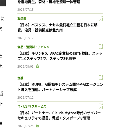
を湿地再生。森林・農地を流域一体管理
2026/07/15
前に
製造業
【日本】ベスタス、ナセル最終組立工程を日本に移
ミ
管。治具・設備拠点は北九州
2026/07/12
食品・消費財・アパレル
【日本】キリンHD、APAC企業初のSBTN検証。ステッ
た
プ1とステップ2で。ステップ3も視野
と
2026/08/01
金融
【日本】MUFG、AI駆動型システム開発やAIエージェン
ト導入を加速。パートナーシップ形成
当
2026/07/12
ット
IT・ビジネスサービス
、
【日本】ガートナー、Claude Mythos時代のサイバー
セキュリティで提言。脅威エクスポージャ管理
進
2026/07/25