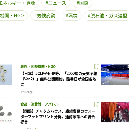
エネルギー・資源
ニュース
国際
機関・NGO
気候変動
環境
脱石油・ガス連盟
政府・国際機関・NGO
【日本】JCLPやNHK等、「2050年の天気予報
（Ver.2）」無料公開開始。酷暑日が全国各地
に
12時間前
食品・消費財・アパレル
【国際】チャタムハウス、繊維貿易のウォー
ターフットプリント分析。通商政策への統合
提言