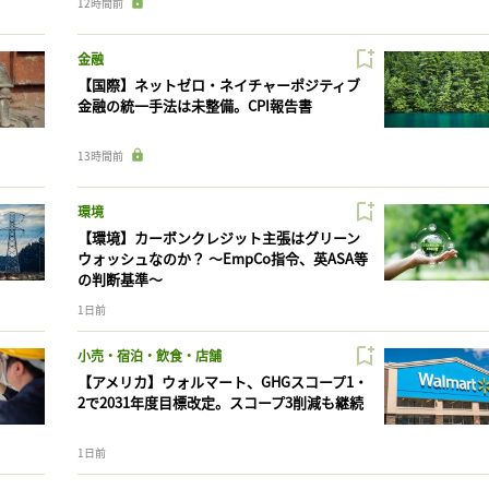
12時間前
金融
【国際】ネットゼロ・ネイチャーポジティブ
金融の統一手法は未整備。CPI報告書
13時間前
環境
【環境】カーボンクレジット主張はグリーン
ウォッシュなのか？ 〜EmpCo指令、英ASA等
の判断基準〜
1日前
小売・宿泊・飲食・店舗
【アメリカ】ウォルマート、GHGスコープ1・
2で2031年度目標改定。スコープ3削減も継続
1日前