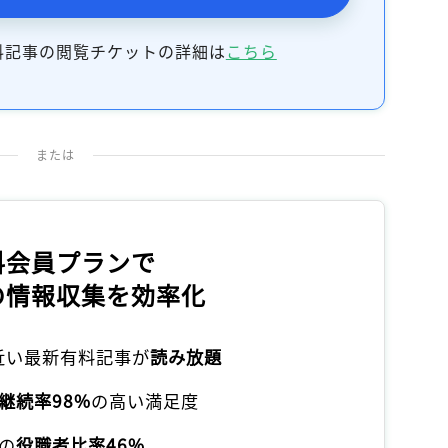
料記事の閲覧チケットの詳細は
こちら
または
料会員プランで
の情報収集を効率化
本近い最新有料記事が
読み放題
継続率98%
の高い満足度
の
役職者比率46%