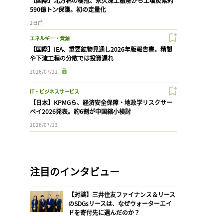
【国際】北方林の樹冠、永久凍土融解から土壌炭素約
590億トン保護。初の定量化
2日前
エネルギー・資源
【国際】IEA、重要鉱物見通し2026年版報告書。精製
や下流工程の分散では投資遅れ
2026/07/21
IT・ビジネスサービス
【日本】KPMGら、経済安全保障・地政学リスクサー
ベイ2026発表。約6割が中国縮小検討
2026/07/13
注目のインタビュー
【対談】三井住友ファイナンス＆リース
のSDGsリースは、なぜウォーターエイ
ドを寄付先に選んだのか？