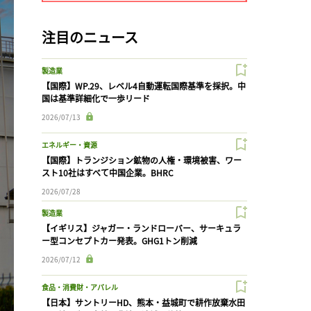
注目のニュース
製造業
【国際】WP.29、レベル4自動運転国際基準を採択。中
国は基準詳細化で一歩リード
2026/07/13
エネルギー・資源
【国際】トランジション鉱物の人権・環境被害、ワー
スト10社はすべて中国企業。BHRC
2026/07/28
製造業
【イギリス】ジャガー・ランドローバー、サーキュラ
ー型コンセプトカー発表。GHG1トン削減
2026/07/12
食品・消費財・アパレル
【日本】サントリーHD、熊本・益城町で耕作放棄水田