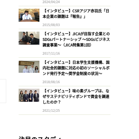
2024/04/24
【インタビュー】CSRアジア赤羽氏「日
本企業の課題は『報告』」
2015/08/03
【インタビュー】JICAが目指す企業との
SDGsパートナーシップ 〜SDGsビジネス
調査事業〜（JICA特集第1回）
2017/11/16
【インタビュー】日本学生支援機構、国
内社会的課題に対応の初のソーシャルボ
ンド発行予定〜奨学金制度の状況〜
2018/08/16
【インタビュー】味の素グループは、な
ぜサステナビリティボンドで資金を調達
したのか？
2021/12/25