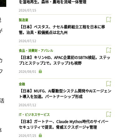
を湿地再生。森林・農地を流域一体管理
2026/07/15
脱
製造業
【日本】ベスタス、ナセル最終組立工程を日本に移
が
管。治具・設備拠点は北九州
2026/07/12
食品・消費財・アパレル
【日本】キリンHD、APAC企業初のSBTN検証。ステッ
カ
プ1とステップ2で。ステップ3も視野
フ
2026/08/01
金融
【日本】MUFG、AI駆動型システム開発やAIエージェン
ト導入を加速。パートナーシップ形成
活
2026/07/12
IT・ビジネスサービス
【日本】ガートナー、Claude Mythos時代のサイバー
セキュリティで提言。脅威エクスポージャ管理
体
2026/07/25