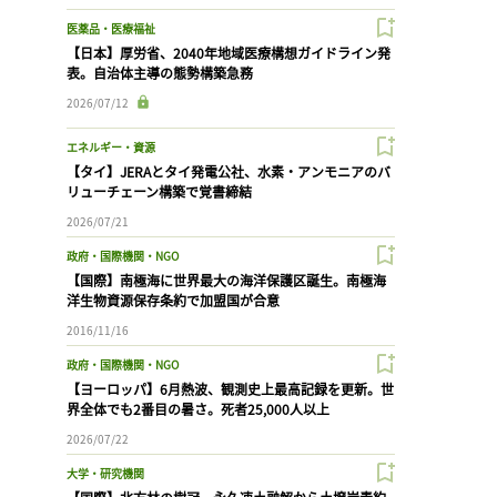
医薬品・医療福祉
【日本】厚労省、2040年地域医療構想ガイドライン発
表。自治体主導の態勢構築急務
2026/07/12
エネルギー・資源
【タイ】JERAとタイ発電公社、水素・アンモニアのバ
リューチェーン構築で覚書締結
2026/07/21
政府・国際機関・NGO
【国際】南極海に世界最大の海洋保護区誕生。南極海
洋生物資源保存条約で加盟国が合意
2016/11/16
政府・国際機関・NGO
【ヨーロッパ】6月熱波、観測史上最高記録を更新。世
界全体でも2番目の暑さ。死者25,000人以上
2026/07/22
大学・研究機関