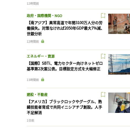
12時間前
政府・国際機関・NGO
【南アジア】異常高温で年間3100万人分の労
働損失。対策なければ2050年GDP最大7%減、
世銀分析
12時間前
エネルギー・資源
【国際】SBTi、電力セクター向けネットゼロ
基準第2次案公表。目標設定方式を大幅修正
13時間前
建設・不動産
【アメリカ】ブラックロックやグーグル、熟
練技能者育成で共同イニシアチブ創設。人手
不足解消
1日前