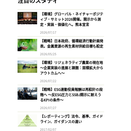
注目のスタディ
【環境】グローバル・ネイチャーポジテ
ィブ・サミット2026開催。開示から測
定・実装・価値化へ。熊本宣言
2026/07/17
【戦略】日本政府、循環経済行動計画発
表。金属資源の再生素材供給目標も設定
2026/05/25
【環境】リジェネラティブ農業の現在地
〜企業実装の進展と課題：面積拡大から
アウトカムへ〜
2026/07/22
【戦略】ESG連動役員報酬は再設計の段
階へ 〜反ESG圧力とSSBJ開示に耐えう
るKPIの条件〜
2026/07/27
【レポーティング】法令、基準、ガイド
ライン、ガイダンスの違い
2017/02/07