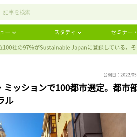
ュー
スタディ
セミナー
100社の97%が
Sustainable Japanに登録している
公開日：2022/05
・ミッションで100都市選定。都市
ラル