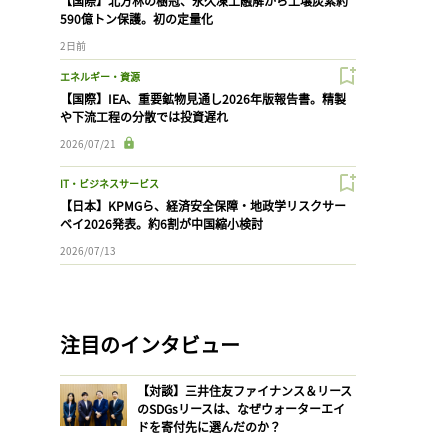
【国際】北方林の樹冠、永久凍土融解から土壌炭素約
590億トン保護。初の定量化
2日前
エネルギー・資源
【国際】IEA、重要鉱物見通し2026年版報告書。精製
や下流工程の分散では投資遅れ
2026/07/21
IT・ビジネスサービス
【日本】KPMGら、経済安全保障・地政学リスクサー
ベイ2026発表。約6割が中国縮小検討
2026/07/13
注目のインタビュー
【対談】三井住友ファイナンス＆リース
のSDGsリースは、なぜウォーターエイ
ドを寄付先に選んだのか？