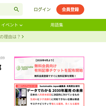
ログイン
会員登録
・イベント
用語集
。その理由は？
/09
部