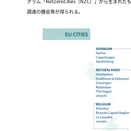
グラム「NetZeroCities（NZC）」から生
調達の機会等が得られる。