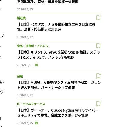
を湿地再生。森林・農地を流域一体管理
U
2026/07/15
製造業
【日本】ベスタス、ナセル最終組立工程を日本に移
管。治具・設備拠点は北九州
イノ
2026/07/12
し
食品・消費財・アパレル
【日本】キリンHD、APAC企業初のSBTN検証。ステッ
、
プ1とステップ2で。ステップ3も視野
2026/08/01
金融
てい
【日本】MUFG、AI駆動型システム開発やAIエージェン
ト導入を加速。パートナーシップ形成
グ
2026/07/12
IT・ビジネスサービス
【日本】ガートナー、Claude Mythos時代のサイバー
セキュリティで提言。脅威エクスポージャ管理
ロ
2026/07/25