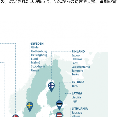
まれたもの。選定された100都市は、NZCからの助言や支援、追加の資