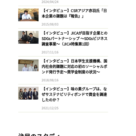
2024/04/24
【インタビュー】CSRアジア赤羽氏「日
本企業の課題は『報告』」
2015/08/03
【インタビュー】JICAが目指す企業との
SDGsパートナーシップ 〜SDGsビジネス
調査事業〜（JICA特集第1回）
2017/11/16
【インタビュー】日本学生支援機構、国
内社会的課題に対応の初のソーシャルボ
ンド発行予定〜奨学金制度の状況〜
2018/08/16
【インタビュー】味の素グループは、な
ぜサステナビリティボンドで資金を調達
したのか？
2021/12/25