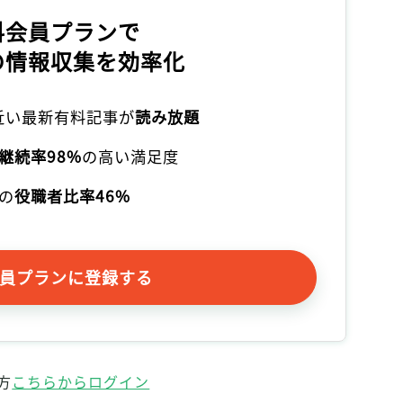
料会員プランで
の情報収集を効率化
本近い最新有料記事が
読み放題
継続率98%
の高い満足度
の
役職者比率46%
員プランに登録する
方
こちらからログイン