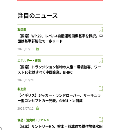
注目のニュース
製造業
【国際】WP.29、レベル4自動運転国際基準を採択。中
国は基準詳細化で一歩リード
2026/07/13
エネルギー・資源
【国際】トランジション鉱物の人権・環境被害、ワー
スト10社はすべて中国企業。BHRC
2026/07/28
製造業
【イギリス】ジャガー・ランドローバー、サーキュラ
ー型コンセプトカー発表。GHG1トン削減
2026/07/12
食品・消費財・アパレル
【日本】サントリーHD、熊本・益城町で耕作放棄水田
0