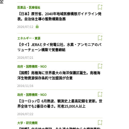
金
医薬品・医療福祉
【日本】厚労省、2040年地域医療構想ガイドライン発
表。自治体主導の態勢構築急務
2026/07/12
エネルギー・資源
【タイ】JERAとタイ発電公社、水素・アンモニアのバ
リューチェーン構築で覚書締結
2026/07/21
政府・国際機関・NGO
【国際】南極海に世界最大の海洋保護区誕生。南極海
洋生物資源保存条約で加盟国が合意
2016/11/16
政府・国際機関・NGO
【ヨーロッパ】6月熱波、観測史上最高記録を更新。世
界全体でも2番目の暑さ。死者25,000人以上
2026/07/22
大学・研究機関