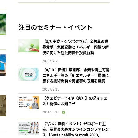
注目のセミナー・イベント
【8/8 東京・シンポジウム】金融界の世
界貢献：気候変動とエネルギー問題の解
決に向けた社会的責任投資行動
2016/07/28
【8/10：締切】東京都、水素や再生可能
エネルギー等の「新エネルギー」推進に
資する技術開発や実証等の取組を募集
2023/07/12
【ウェビナー：4/9（火）】SJダイジェ
スト開催のお知らせ
2024/03/16
【7/26：無料イベント】ゼロボード主
催、業界最大級オンラインカンファレン
ス 「Sustainability Summit 2023」