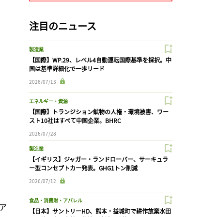
注目のニュース
製造業
【国際】WP.29、レベル4自動運転国際基準を採択。中
国は基準詳細化で一歩リード
2026/07/13
エネルギー・資源
【国際】トランジション鉱物の人権・環境被害、ワー
スト10社はすべて中国企業。BHRC
2026/07/28
製造業
【イギリス】ジャガー・ランドローバー、サーキュラ
ー型コンセプトカー発表。GHG1トン削減
2026/07/12
食品・消費財・アパレル
ア
【日本】サントリーHD、熊本・益城町で耕作放棄水田