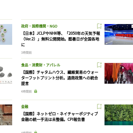
政府・国際機関・NGO
【日本】JCLPやNHK等、「2050年の天気予報
（Ver.2）」無料公開開始。酷暑日が全国各地
に
3時間前
食品・消費財・アパレル
【国際】チャタムハウス、繊維貿易のウォー
ターフットプリント分析。通商政策への統合
提言
4時間前
金融
【国際】ネットゼロ・ネイチャーポジティブ
金融の統一手法は未整備。CPI報告書
4時間前