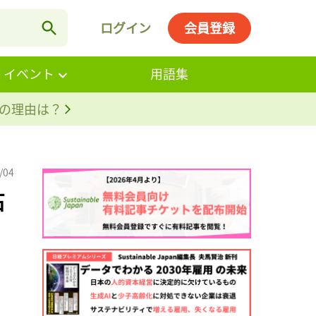
ログイン
会員登録
・イベント
用語集
。その理由は？
/04
石