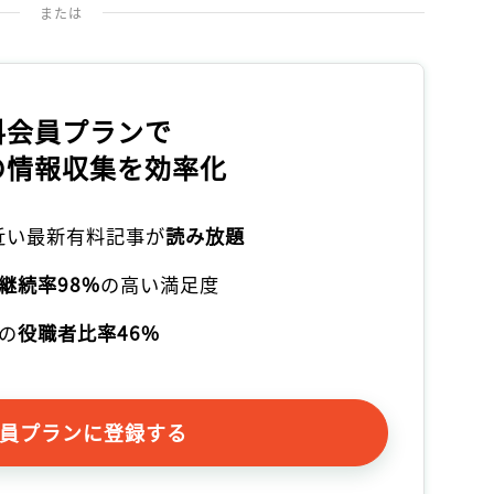
または
料会員プランで
の情報収集を効率化
本近い最新有料記事が
読み放題
継続率98%
の高い満足度
の
役職者比率46%
員プランに登録する