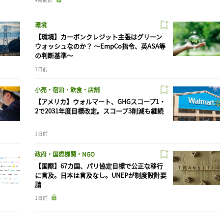
環境
【環境】カーボンクレジット主張はグリーン
ウォッシュなのか？ 〜EmpCo指令、英ASA等
の判断基準〜
1日前
小売・宿泊・飲食・店舗
【アメリカ】ウォルマート、GHGスコープ1・
2で2031年度目標改定。スコープ3削減も継続
1日前
政府・国際機関・NGO
【国際】67カ国、パリ協定目標で公正な移行
に言及。日本は言及なし。UNEPが制度設計要
請
1日前