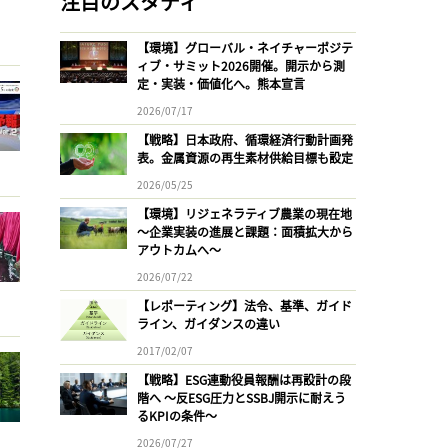
注目のスタディ
【環境】グローバル・ネイチャーポジテ
ィブ・サミット2026開催。開示から測
定・実装・価値化へ。熊本宣言
2026/07/17
【戦略】日本政府、循環経済行動計画発
表。金属資源の再生素材供給目標も設定
2026/05/25
【環境】リジェネラティブ農業の現在地
〜企業実装の進展と課題：面積拡大から
アウトカムへ〜
2026/07/22
【レポーティング】法令、基準、ガイド
ライン、ガイダンスの違い
2017/02/07
【戦略】ESG連動役員報酬は再設計の段
階へ 〜反ESG圧力とSSBJ開示に耐えう
るKPIの条件〜
2026/07/27