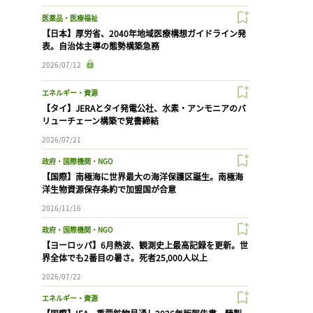
医薬品・医療福祉
【日本】厚労省、2040年地域医療構想ガイドライン発
表。自治体主導の態勢構築急務
2026/07/12
エネルギー・資源
【タイ】JERAとタイ発電公社、水素・アンモニアのバ
リューチェーン構築で覚書締結
2026/07/21
政府・国際機関・NGO
【国際】南極海に世界最大の海洋保護区誕生。南極海
洋生物資源保存条約で加盟国が合意
2016/11/16
政府・国際機関・NGO
【ヨーロッパ】6月熱波、観測史上最高記録を更新。世
界全体でも2番目の暑さ。死者25,000人以上
2026/07/22
エネルギー・資源