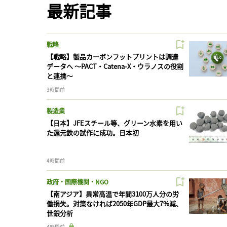
最新記事
戦略
【戦略】製品カーボンフットプリントは調達
データへ 〜PACT・Catena-X・ウラノスの役割
と連携〜
3時間前
製造業
【日本】JFEスチール等、グリーン水素を用い
た還元鉄の試作に成功。日本初
4時間前
政府・国際機関・NGO
【南アジア】異常高温で年間3100万人分の労
働損失。対策なければ2050年GDP最大7%減、
世銀分析
4時間前