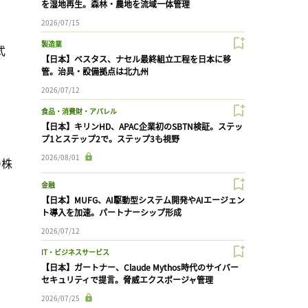
を湿地再生。森林・農地を流域一体管理
2026/07/15
製造業
式
【日本】ベスタス、ナセル最終組立工程を日本に移
管。治具・設備拠点は北九州
2026/07/12
食品・消費財・アパレル
【日本】キリンHD、APAC企業初のSBTN検証。ステッ
プ1とステップ2で。ステップ3も視野
2026/08/01
の株
金融
【日本】MUFG、AI駆動型システム開発やAIエージェン
ト導入を加速。パートナーシップ形成
2026/07/12
IT・ビジネスサービス
【日本】ガートナー、Claude Mythos時代のサイバー
セキュリティで提言。脅威エクスポージャ管理
2026/07/25