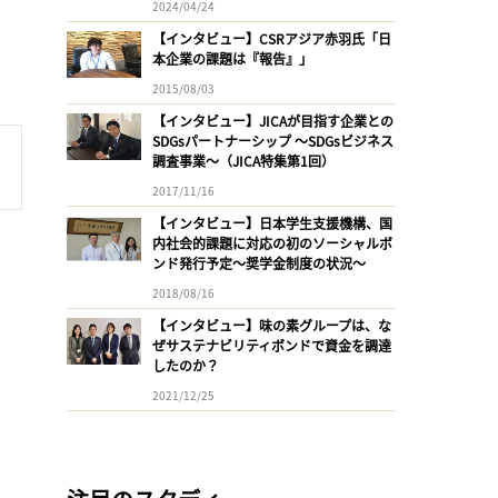
2024/04/24
【インタビュー】CSRアジア赤羽氏「日
本企業の課題は『報告』」
2015/08/03
【インタビュー】JICAが目指す企業との
SDGsパートナーシップ 〜SDGsビジネス
調査事業〜（JICA特集第1回）
2017/11/16
【インタビュー】日本学生支援機構、国
内社会的課題に対応の初のソーシャルボ
ンド発行予定〜奨学金制度の状況〜
2018/08/16
【インタビュー】味の素グループは、な
ぜサステナビリティボンドで資金を調達
したのか？
2021/12/25