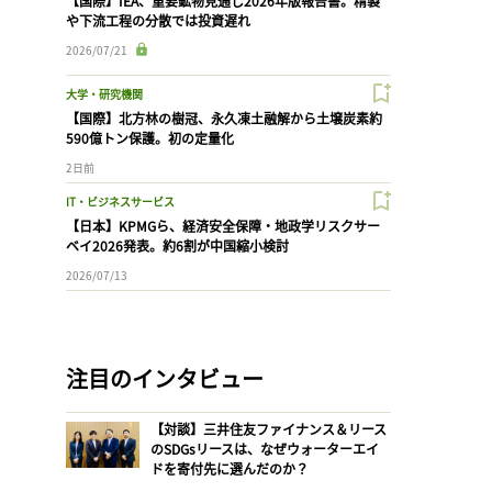
【国際】IEA、重要鉱物見通し2026年版報告書。精製
や下流工程の分散では投資遅れ
2026/07/21
大学・研究機関
【国際】北方林の樹冠、永久凍土融解から土壌炭素約
590億トン保護。初の定量化
2日前
IT・ビジネスサービス
【日本】KPMGら、経済安全保障・地政学リスクサー
ベイ2026発表。約6割が中国縮小検討
2026/07/13
注目のインタビュー
【対談】三井住友ファイナンス＆リース
のSDGsリースは、なぜウォーターエイ
ドを寄付先に選んだのか？