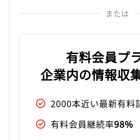
または
有料会員プ
企業内の情報収
2000本近い最新有
有料会員継続率
98%