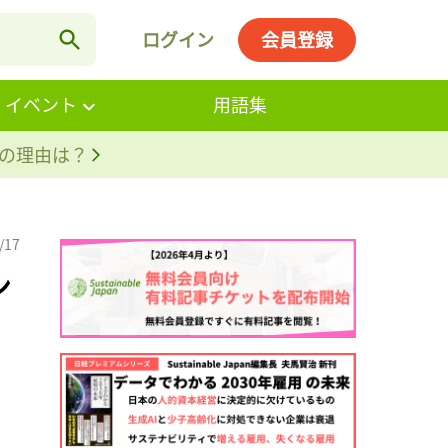
ログイン
会員登録
・イベント
用語集
。その理由は？
/17
ン