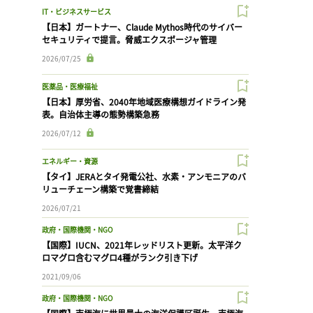
IT・ビジネスサービス
【日本】ガートナー、Claude Mythos時代のサイバー
セキュリティで提言。脅威エクスポージャ管理
2026/07/25
医薬品・医療福祉
【日本】厚労省、2040年地域医療構想ガイドライン発
表。自治体主導の態勢構築急務
2026/07/12
エネルギー・資源
【タイ】JERAとタイ発電公社、水素・アンモニアのバ
リューチェーン構築で覚書締結
2026/07/21
政府・国際機関・NGO
【国際】IUCN、2021年レッドリスト更新。太平洋ク
ロマグロ含むマグロ4種がランク引き下げ
2021/09/06
政府・国際機関・NGO