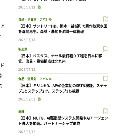
2026/07/12
食品・消費財・アパレル
アと
【日本】サントリーHD、熊本・益城町で耕作放棄水田
を湿地再生。森林・農地を流域一体管理
タ
2026/07/15
製造業
【日本】ベスタス、ナセル最終組立工程を日本に移
管。治具・設備拠点は北九州
ンド
2026/07/12
南
食品・消費財・アパレル
邦
【日本】キリンHD、APAC企業初のSBTN検証。ステッ
プ1とステップ2で。ステップ3も視野
2026/08/01
金融
【日本】MUFG、AI駆動型システム開発やAIエージェン
ト導入を加速。パートナーシップ形成
2026/07/12