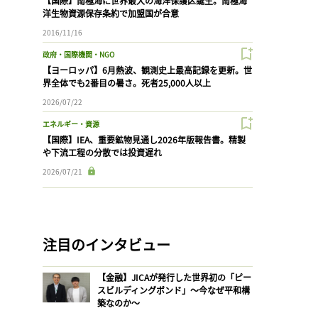
【国際】南極海に世界最大の海洋保護区誕生。南極海
洋生物資源保存条約で加盟国が合意
2016/11/16
政府・国際機関・NGO
【ヨーロッパ】6月熱波、観測史上最高記録を更新。世
界全体でも2番目の暑さ。死者25,000人以上
2026/07/22
エネルギー・資源
【国際】IEA、重要鉱物見通し2026年版報告書。精製
や下流工程の分散では投資遅れ
2026/07/21
注目のインタビュー
【金融】JICAが発行した世界初の「ピー
スビルディングボンド」〜今なぜ平和構
築なのか〜