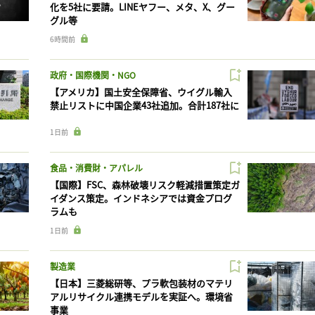
化を5社に要請。LINEヤフー、メタ、X、グー
グル等
6時間前
政府・国際機関・NGO
【アメリカ】国土安全保障省、ウイグル輸入
禁止リストに中国企業43社追加。合計187社に
1日前
食品・消費財・アパレル
【国際】FSC、森林破壊リスク軽減措置策定ガ
イダンス策定。インドネシアでは資金プログ
ラムも
1日前
製造業
【日本】三菱総研等、プラ軟包装材のマテリ
アルリサイクル連携モデルを実証へ。環境省
事業