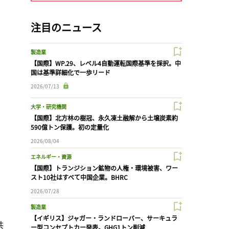
注目のニュース
製造業
【国際】WP.29、レベル4自動運転国際基準を採択。中
国は基準詳細化で一歩リード
2026/07/13
大学・研究機関
【国際】北方林の樹冠、永久凍土融解から土壌炭素約
590億トン保護。初の定量化
2026/08/04
エネルギー・資源
【国際】トランジション鉱物の人権・環境被害、ワー
スト10社はすべて中国企業。BHRC
2026/07/28
製造業
【イギリス】ジャガー・ランドローバー、サーキュラ
共
ー型コンセプトカー発表。GHG1トン削減