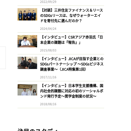
2022/09/29
【対談】三井住友ファイナンス＆リース
のSDGsリースは、なぜウォーターエイ
ドを寄付先に選んだのか？
2024/04/24
【インタビュー】CSRアジア赤羽氏「日
本企業の課題は『報告』」
2015/08/03
【インタビュー】JICAが目指す企業との
SDGsパートナーシップ 〜SDGsビジネス
調査事業〜（JICA特集第1回）
2017/11/16
【インタビュー】日本学生支援機構、国
内社会的課題に対応の初のソーシャルボ
ンド発行予定〜奨学金制度の状況〜
2018/08/16