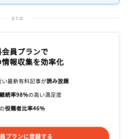
または
料会員プランで
の情報収集を効率化
本近い最新有料記事が
読み放題
継続率98%
の高い満足度
の
役職者比率46%
員プランに登録する