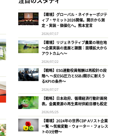
注目のスタディ
【環境】グローバル・ネイチャーポジテ
ィブ・サミット2026開催。開示から測
定・実装・価値化へ。熊本宣言
2026/07/17
【環境】リジェネラティブ農業の現在地
〜企業実装の進展と課題：面積拡大から
アウトカムへ〜
2026/07/22
【戦略】ESG連動役員報酬は再設計の段
階へ 〜反ESG圧力とSSBJ開示に耐えう
るKPIの条件〜
2026/07/27
【戦略】日本政府、循環経済行動計画発
表。金属資源の再生素材供給目標も設定
2026/05/25
【環境】2024年の世界CDP Aリスト企業
一覧 〜気候変動・ウォーター・フォレス
トの3分野〜