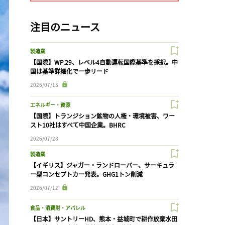
注目のニュース
製造業
【国際】WP.29、レベル4自動運転国際基準を採択。中
国は基準詳細化で一歩リード
2026/07/13
エネルギー・資源
【国際】トランジション鉱物の人権・環境被害、ワー
スト10社はすべて中国企業。BHRC
2026/07/28
製造業
【イギリス】ジャガー・ランドローバー、サーキュラ
ー型コンセプトカー発表。GHG1トン削減
2026/07/12
食品・消費財・アパレル
【日本】サントリーHD、熊本・益城町で耕作放棄水田