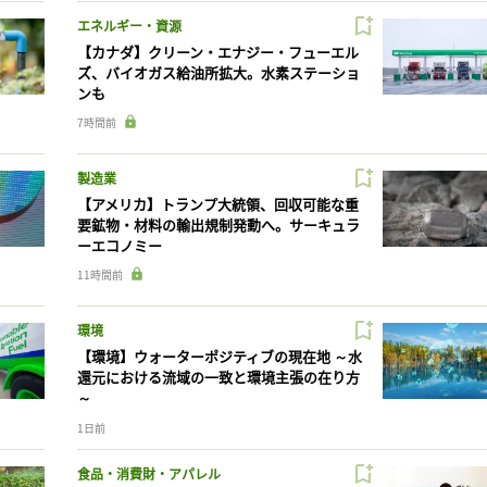
エネルギー・資源
【カナダ】クリーン・エナジー・フューエル
ズ、バイオガス給油所拡大。水素ステーショ
ンも
7時間前
製造業
【アメリカ】トランプ大統領、回収可能な重
要鉱物・材料の輸出規制発動へ。サーキュラ
ーエコノミー
11時間前
環境
【環境】ウォーターポジティブの現在地 ～水
還元における流域の一致と環境主張の在り方
～
1日前
食品・消費財・アパレル