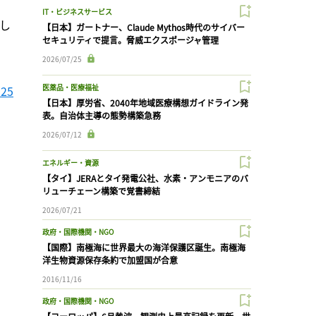
IT・ビジネスサービス
し
【日本】ガートナー、Claude Mythos時代のサイバー
セキュリティで提言。脅威エクスポージャ管理
2026/07/25
医薬品・医療福祉
25
【日本】厚労省、2040年地域医療構想ガイドライン発
表。自治体主導の態勢構築急務
2026/07/12
エネルギー・資源
【タイ】JERAとタイ発電公社、水素・アンモニアのバ
リューチェーン構築で覚書締結
2026/07/21
政府・国際機関・NGO
【国際】南極海に世界最大の海洋保護区誕生。南極海
洋生物資源保存条約で加盟国が合意
2016/11/16
政府・国際機関・NGO