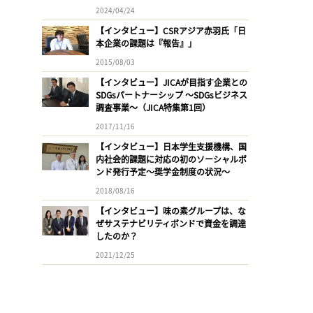
2024/04/24
【インタビュー】CSRアジア赤羽氏「日
本企業の課題は『報告』」
2015/08/03
【インタビュー】JICAが目指す企業との
SDGsパートナーシップ 〜SDGsビジネス
調査事業〜（JICA特集第1回）
2017/11/16
【インタビュー】日本学生支援機構、国
内社会的課題に対応の初のソーシャルボ
ンド発行予定〜奨学金制度の状況〜
2018/08/16
【インタビュー】味の素グループは、な
ぜサステナビリティボンドで資金を調達
したのか？
2021/12/25