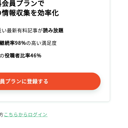
料会員プランで
記事をお気に入りに保存するには
の情報収集を効率化
ログインが必要です
本近い最新有料記事が
読み放題
ログイン
会員登録
継続率98%
の高い満足度
の
役職者比率46%
員プランに登録する
方
こちらからログイン