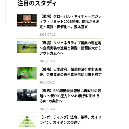
注目のスタディ
【環境】グローバル・ネイチャーポジテ
ィブ・サミット2026開催。開示から測
定・実装・価値化へ。熊本宣言
2026/07/17
【環境】リジェネラティブ農業の現在地
〜企業実装の進展と課題：面積拡大から
アウトカムへ〜
2026/07/22
【戦略】日本政府、循環経済行動計画発
表。金属資源の再生素材供給目標も設定
2026/05/25
【戦略】ESG連動役員報酬は再設計の段
階へ 〜反ESG圧力とSSBJ開示に耐えう
るKPIの条件〜
2026/07/27
【レポーティング】法令、基準、ガイド
ライン、ガイダンスの違い