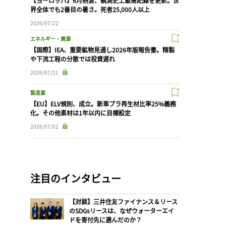
【ヨーロッパ】6月熱波、観測史上最高記録を更新。世
界全体でも2番目の暑さ。死者25,000人以上
2026/07/22
エネルギー・資源
【国際】IEA、重要鉱物見通し2026年版報告書。精製
や下流工程の分散では投資遅れ
2026/07/21
製造業
【EU】ELV規則、成立。新車プラ再生材比率25%義務
化。その他素材は1年以内に目標設定
2026/07/02
注目のインタビュー
【対談】三井住友ファイナンス＆リース
のSDGsリースは、なぜウォーターエイ
ドを寄付先に選んだのか？