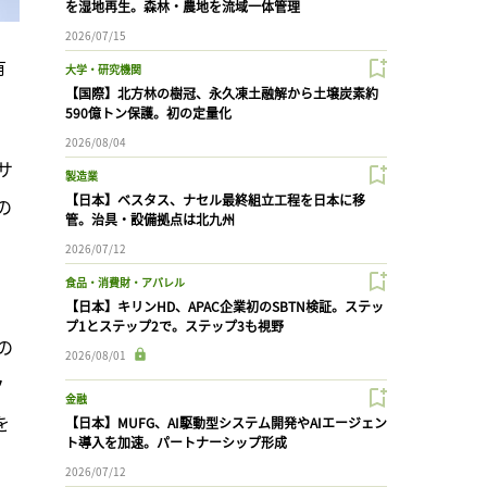
を湿地再生。森林・農地を流域一体管理
2026/07/15
有
大学・研究機関
【国際】北方林の樹冠、永久凍土融解から土壌炭素約
590億トン保護。初の定量化
2026/08/04
サ
製造業
【日本】ベスタス、ナセル最終組立工程を日本に移
の
管。治具・設備拠点は北九州
2026/07/12
食品・消費財・アパレル
【日本】キリンHD、APAC企業初のSBTN検証。ステッ
プ1とステップ2で。ステップ3も視野
の
2026/08/01
ク
金融
を
【日本】MUFG、AI駆動型システム開発やAIエージェン
ト導入を加速。パートナーシップ形成
2026/07/12