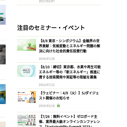
2017/02/07
注目のセミナー・イベント
【8/8 東京・シンポジウム】金融界の世
界貢献：気候変動とエネルギー問題の解
決に向けた社会的責任投資行動
2016/07/28
【8/10：締切】東京都、水素や再生可能
エネルギー等の「新エネルギー」推進に
資する技術開発や実証等の取組を募集
2023/07/12
【ウェビナー：4/9（火）】SJダイジェ
スト開催のお知らせ
2024/03/16
【7/26：無料イベント】ゼロボード主
催、業界最大級オンラインカンファレン
ス 「Sustainability Summit 2023」