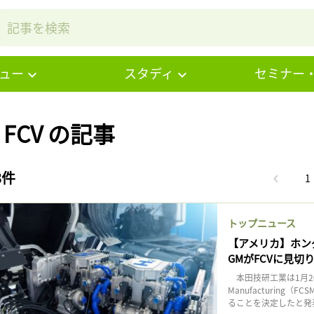
ュー
スタディ
セミナー
# FCV の記事
3件
1
トップニュース
【アメリカ】ホン
GMがFCVに見切
本田技研工業は1月20日
Manufacturin
ることを決定したと発表