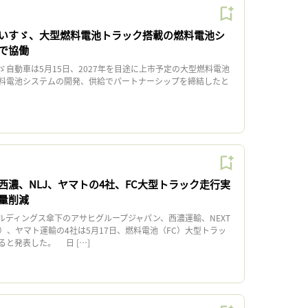
いすゞ、大型燃料電池トラック搭載の燃料電池シ
で協働
自動車は5月15日、2027年を目途に上市予定の大型燃料電池
料電池システムの開発、供給でパートナーシップを締結したと
、
西濃、NLJ、ヤマトの4社、FC大型トラック走行実
量削減
ディングス傘下のアサヒグループジャパン、西濃運輸、NEXT
an（NLJ）、ヤマト運輸の4社は5月17日、燃料電池（FC）大型トラッ
と発表した。 日 […]