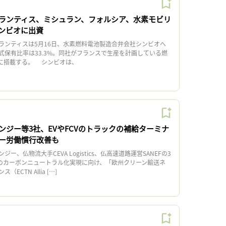
ランティス、ミシュラン、フォルシア、水素モビリ
ンビオに出資
ンティスは5月16日、水素燃料電池製造合弁会社シンビオへ
式保有比率は33.3%。同社がフランスで生産を計画している燃
）に搭載する。 シンビオは、
ンジー等3社、EVやFCVのトラックの補給ターミナ
ー労働慣行改善も
、仏物流大手CEVA Logistics、仏高速道路運営SANEFの3
でのカーボンニュートラル化実現に向け、「欧州クリーン輸送ネ
CTN Allia […]