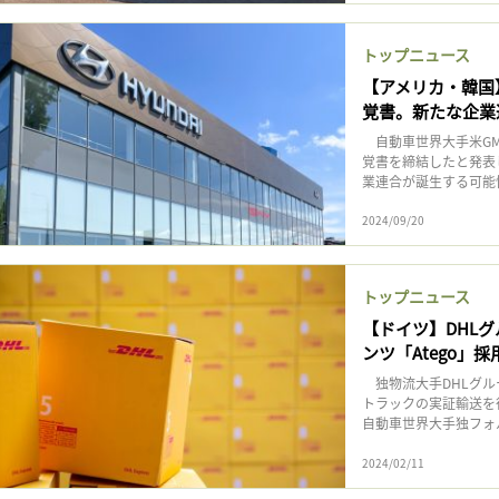
トップニュース
【アメリカ・韓国
覚書。新たな企業
自動車世界大手米GM
覚書を締結したと発表
業連合が誕生する可能性
2024/09/20
トップニュース
【ドイツ】DHL
ンツ「Atego」採
独物流大手DHLグル
トラックの実証輸送を
自動車世界大手独フォル
2024/02/11