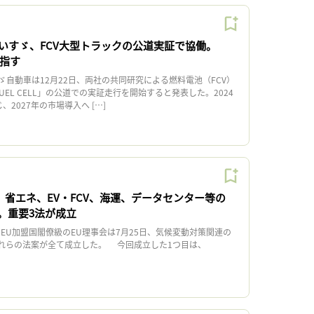
いすゞ、FCV大型トラックの公道実証で協働。
目指す
自動車は12月22日、両社の共同研究による燃料電池（FCV）
FUEL CELL」の公道での実証走行を開始すると発表した。2024
2027年の市場導入へ […]
、省エネ、EV・FCV、海運、データセンター等の
。重要3法が成立
EU加盟国閣僚級のEU理事会は7月25日、気候変動対策関連の
これらの法案が全て成立した。 今回成立した1つ目は、