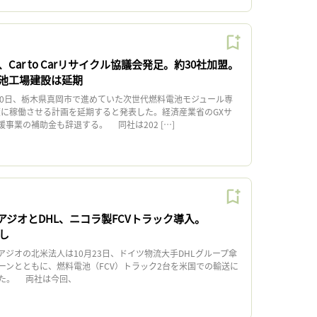
Car to Carリサイクル協議会発足。約30社加盟。
池工場建設は延期
0日、栃木県真岡市で進めていた次世代燃料電池モジュール専
年度に稼働させる計画を延期すると発表した。経済産業省のGXサ
事業の補助金も辞退する。 同社は202 […]
アジオとDHL、ニコラ製FCVトラック導入。
通し
ジオの北米法人は10月23日、ドイツ物流大手DHLグループ傘
ェーンとともに、燃料電池（FCV）トラック2台を米国での輸送に
た。 両社は今回、