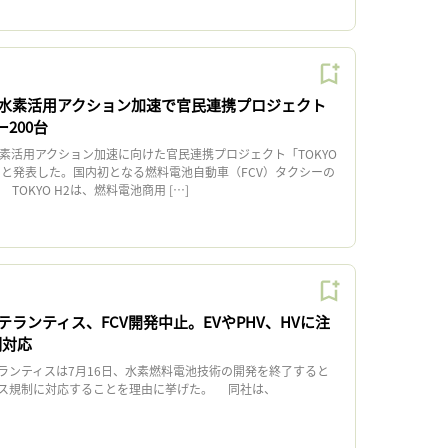
水素活用アクション加速で官民連携プロジェクト
200台
素活用アクション加速に向けた官民連携プロジェクト「TOKYO
ると発表した。国内初となる燃料電池自動車（FCV）タクシーの
OKYO H2は、燃料電池商用 […]
ランティス、FCV開発中止。EVやPHV、HVに注
制対応
ンティスは7月16日、水素燃料電池技術の開発を終了すると
ス規制に対応することを理由に挙げた。 同社は、