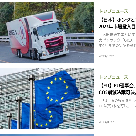
記事をお気に入りに保存するには
トップニュース
ログインが必要です
【日本】ホンダと
2027年市場投入
ログイン
会員登録
本田技研工業といすゞ
大型トラック「GIGA 
年9月までの実証を通じ、
2023/12/28
トップニュース
【EU】EU理事会
CO2削減法案可決
EU上院の役割を担う
EU法案3本を可決。
2023/07/28