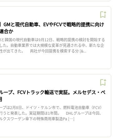
】GMと現代自動車、EVやFCVで戦略的提携に向け
連合か
と韓国の現代自動車は9月12日、戦略的提携の検討を開始する
した。自動車業界では大規模な変革が見通される中、新たな企
が出てきた。 両社が今回提携を模索する分 [&...
グループ、FCVトラック輸送で実証。メルセデス・ベ
用
ープは2月8日、ドイツ・ケルン市で、燃料電池自動車（FCV）
行うと発表した。実証期間は1年間。 DHLグループは今回、
クスワーゲン傘下の特殊商用車製造Pa […]