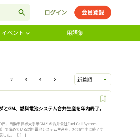
ログイン
会員登録
・イベント
用語集
新着順
2
3
4
ダとGM、燃料電池システム合弁生産を年内終了。
り
、自動車世界大手米GMとの合弁会社Fuel Cell System
g（FCSM）で進めている燃料電池システム生産を、2026年中に終了す
した。 【 […]