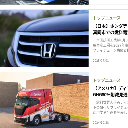
トップニュース
【日本】ホンダ等、
真岡市での燃料電
本田技研工業は6月3
用生産工場を2027
プライチェーン構築支援
2025/07/01
トップニュース
【アメリカ】ディ
GHG80%削減見
飲料世界大手英ディア
下のDHLサプライチ
活用する計画を発表し
2024/10/28