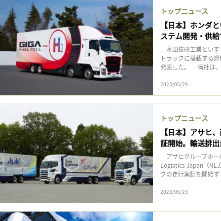
トップニュース
【日本】ホンダと
ステム開発・供給
本田技研工業といすゞ
トラックに搭載する燃
発表した。 両社は
2023/05/29
トップニュース
【日本】アサヒ、
証開始。輸送排出
アサヒグループホール
Logistics Jap
クの走行実証を開始する
2023/05/23