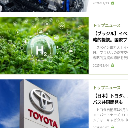
2026/01/23
トップニュース
【ブラジル】イベ
略的提携。国家プ
スペイン電力大手イベ
日、ブラジルの都市交
戦略的提携の締結を発
2025/12/04
トップニュース
【日本】トヨタ、ス
バス共同開発も
トヨタ自動車は9月3
ン・パートナーズ（T
ンチャーキャピタル（C
2025/10/07