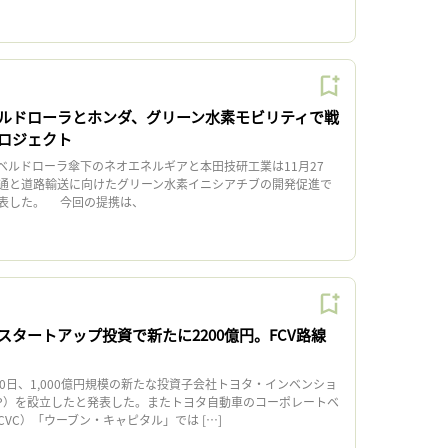
ルドローラとホンダ、グリーン水素モビリティで戦
ロジェクト
ルドローラ傘下のネオエネルギアと本田技研工業は11月27
通と道路輸送に向けたグリーン水素イニシアチブの開発促進で
表した。 今回の提携は、
タートアップ投資で新たに2200億円。FCV路線
0日、1,000億円規模の新たな投資子会社トヨタ・インベンショ
IP）を設立したと発表した。またトヨタ自動車のコーポレートベ
VC）「ウーブン・キャピタル」では […]