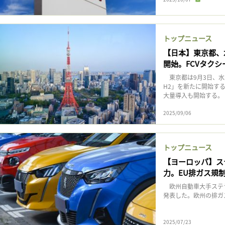
トップニュース
【日本】東京都、
開始。FCVタクシー
東京都は9月3日、水
H2」を新たに開始す
大量導入も開始する。 T
2025/09/06
トップニュース
【ヨーロッパ】ステ
力。EU排ガス規
欧州自動車大手ステラ
発表した。欧州の排ガ
2025/07/23