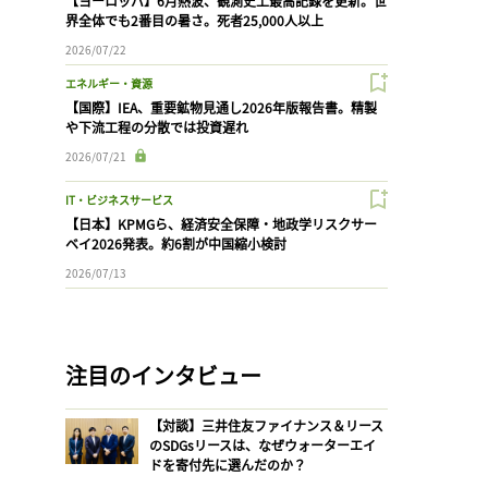
【ヨーロッパ】6月熱波、観測史上最高記録を更新。世
界全体でも2番目の暑さ。死者25,000人以上
2026/07/22
エネルギー・資源
【国際】IEA、重要鉱物見通し2026年版報告書。精製
や下流工程の分散では投資遅れ
2026/07/21
IT・ビジネスサービス
【日本】KPMGら、経済安全保障・地政学リスクサー
ベイ2026発表。約6割が中国縮小検討
2026/07/13
注目のインタビュー
【対談】三井住友ファイナンス＆リース
のSDGsリースは、なぜウォーターエイ
ドを寄付先に選んだのか？