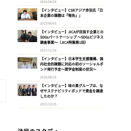
2024/04/24
【インタビュー】CSRアジア赤羽氏「日
本企業の課題は『報告』」
2015/08/03
【インタビュー】JICAが目指す企業との
SDGsパートナーシップ 〜SDGsビジネス
調査事業〜（JICA特集第1回）
2017/11/16
【インタビュー】日本学生支援機構、国
内社会的課題に対応の初のソーシャルボ
ンド発行予定〜奨学金制度の状況〜
2018/08/16
【インタビュー】味の素グループは、な
ぜサステナビリティボンドで資金を調達
したのか？
2021/12/25