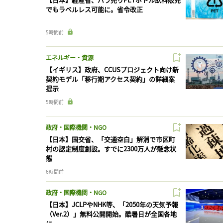
でもラベルレス可能に。省令改正
5時間前
エネルギー・資源
【イギリス】政府、CCUSプロジェクト向け新
契約モデル「移行期アクセス契約」の詳細案
提示
5時間前
政府・国際機関・NGO
【日本】国交省、「交通空白」解消で市区町
村の認定制度創設。すでに2300万人が懸念状
態
6時間前
政府・国際機関・NGO
【日本】JCLPやNHK等、「2050年の天気予報
（Ver.2）」無料公開開始。酷暑日が全国各地