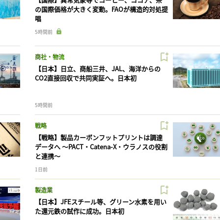
の国際価格が大きく変動。FAOが構造的対処提
唱
5時間前
商社・物流
【日本】日立、商船三井、JAL、海洋からの
CO2直接回収で共同実証へ。日本初
5時間前
戦略
【戦略】製品カーボンフットプリントは調達
データへ 〜PACT・Catena-X・ウラノスの役割
と連携〜
1日前
製造業
【日本】JFEスチール等、グリーン水素を用い
た還元鉄の試作に成功。日本初