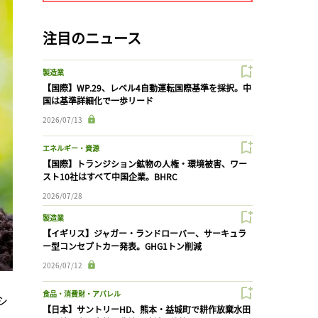
注目のニュース
製造業
【国際】WP.29、レベル4自動運転国際基準を採択。中
国は基準詳細化で一歩リード
2026/07/13
エネルギー・資源
【国際】トランジション鉱物の人権・環境被害、ワー
スト10社はすべて中国企業。BHRC
2026/07/28
製造業
【イギリス】ジャガー・ランドローバー、サーキュラ
ー型コンセプトカー発表。GHG1トン削減
2026/07/12
食品・消費財・アパレル
シ
【日本】サントリーHD、熊本・益城町で耕作放棄水田