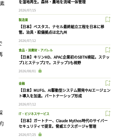
を湿地再生。森林・農地を流域一体管理
素
2026/07/15
製造業
【日本】ベスタス、ナセル最終組立工程を日本に移
管。治具・設備拠点は北九州
2026/07/12
で
食品・消費財・アパレル
再
【日本】キリンHD、APAC企業初のSBTN検証。ステッ
プ1とステップ2で。ステップ3も視野
2026/08/01
金融
【日本】MUFG、AI駆動型システム開発やAIエージェン
ト導入を加速。パートナーシップ形成
2026/07/12
採
IT・ビジネスサービス
【日本】ガートナー、Claude Mythos時代のサイバー
約
セキュリティで提言。脅威エクスポージャ管理
2026/07/25