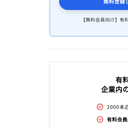
無料登録
【無料会員向け】有
有
企業内
2000
有料会員