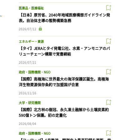
医薬品・医療福祉
 
【日本】厚労省、2040年地域医療構想ガイドライン発
表。自治体主導の態勢構築急務
2026/07/12
エネルギー・資源
【タイ】JERAとタイ発電公社、水素・アンモニアのバ
リューチェーン構築で覚書締結
2026/07/21
政府・国際機関・NGO
【国際】南極海に世界最大の海洋保護区誕生。南極海
洋生物資源保存条約で加盟国が合意
2016/11/16
大学・研究機関
【国際】北方林の樹冠、永久凍土融解から土壌炭素約
590億トン保護。初の定量化
2026/08/04
政府・国際機関・NGO