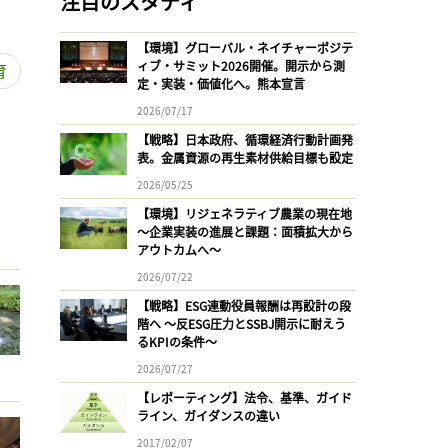
注目のスタディ
【環境】グローバル・ネイチャーポジテ
ィブ・サミット2026開催。開示から測
育
定・実装・価値化へ。熊本宣言
2026/07/17
【戦略】日本政府、循環経済行動計画発
表。金属資源の再生素材供給目標も設定
2026/05/25
【環境】リジェネラティブ農業の現在地
〜企業実装の進展と課題：面積拡大から
アウトカムへ〜
2026/07/22
【戦略】ESG連動役員報酬は再設計の段
階へ 〜反ESG圧力とSSBJ開示に耐えう
るKPIの条件〜
2026/07/27
【レポーティング】法令、基準、ガイド
ライン、ガイダンスの違い
2017/02/07