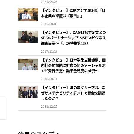
2024/04/24
【インタビュー】CSRアジア赤羽氏「日
本企業の課題は『報告』」
2015/08/03
【インタビュー】JICAが目指す企業との
SDGsパートナーシップ 〜SDGsビジネス
調査事業〜（JICA特集第1回）
2017/11/16
【インタビュー】日本学生支援機構、国
内社会的課題に対応の初のソーシャルボ
ンド発行予定〜奨学金制度の状況〜
2018/08/16
【インタビュー】味の素グループは、な
ぜサステナビリティボンドで資金を調達
したのか？
2021/12/25