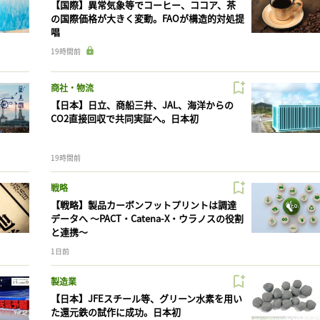
【国際】異常気象等でコーヒー、ココア、茶
の国際価格が大きく変動。FAOが構造的対処提
唱
19時間前
商社・物流
【日本】日立、商船三井、JAL、海洋からの
CO2直接回収で共同実証へ。日本初
19時間前
戦略
【戦略】製品カーボンフットプリントは調達
データへ 〜PACT・Catena-X・ウラノスの役割
と連携〜
1日前
製造業
【日本】JFEスチール等、グリーン水素を用い
た還元鉄の試作に成功。日本初