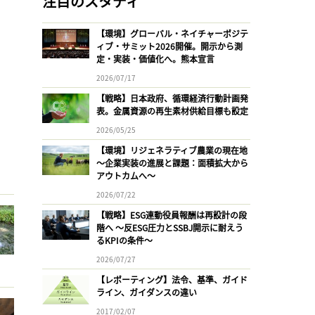
注目のスタディ
【環境】グローバル・ネイチャーポジテ
ィブ・サミット2026開催。開示から測
定・実装・価値化へ。熊本宣言
2026/07/17
【戦略】日本政府、循環経済行動計画発
表。金属資源の再生素材供給目標も設定
2026/05/25
【環境】リジェネラティブ農業の現在地
〜企業実装の進展と課題：面積拡大から
アウトカムへ〜
2026/07/22
【戦略】ESG連動役員報酬は再設計の段
階へ 〜反ESG圧力とSSBJ開示に耐えう
るKPIの条件〜
2026/07/27
【レポーティング】法令、基準、ガイド
ライン、ガイダンスの違い
2017/02/07