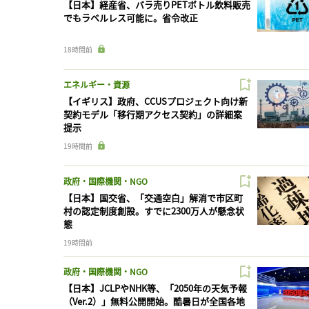
【日本】経産省、バラ売りPETボトル飲料販売
でもラベルレス可能に。省令改正
18時間前
エネルギー・資源
【イギリス】政府、CCUSプロジェクト向け新
契約モデル「移行期アクセス契約」の詳細案
提示
19時間前
政府・国際機関・NGO
【日本】国交省、「交通空白」解消で市区町
村の認定制度創設。すでに2300万人が懸念状
態
19時間前
政府・国際機関・NGO
【日本】JCLPやNHK等、「2050年の天気予報
（Ver.2）」無料公開開始。酷暑日が全国各地