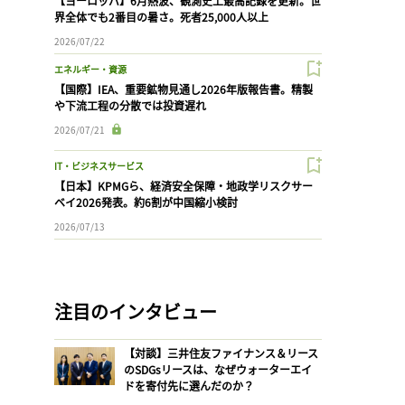
【ヨーロッパ】6月熱波、観測史上最高記録を更新。世
界全体でも2番目の暑さ。死者25,000人以上
2026/07/22
エネルギー・資源
【国際】IEA、重要鉱物見通し2026年版報告書。精製
や下流工程の分散では投資遅れ
2026/07/21
IT・ビジネスサービス
【日本】KPMGら、経済安全保障・地政学リスクサー
ベイ2026発表。約6割が中国縮小検討
2026/07/13
注目のインタビュー
【対談】三井住友ファイナンス＆リース
のSDGsリースは、なぜウォーターエイ
ドを寄付先に選んだのか？