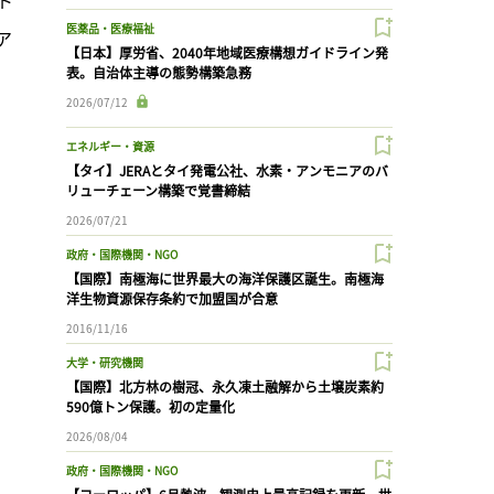
医薬品・医療福祉
ア
【日本】厚労省、2040年地域医療構想ガイドライン発
表。自治体主導の態勢構築急務
2026/07/12
エネルギー・資源
【タイ】JERAとタイ発電公社、水素・アンモニアのバ
リューチェーン構築で覚書締結
2026/07/21
政府・国際機関・NGO
【国際】南極海に世界最大の海洋保護区誕生。南極海
洋生物資源保存条約で加盟国が合意
2016/11/16
大学・研究機関
【国際】北方林の樹冠、永久凍土融解から土壌炭素約
590億トン保護。初の定量化
2026/08/04
政府・国際機関・NGO