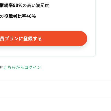
記事をお気に入りに保存するには
継続率98%
の高い満足度
ログインが必要です
の
役職者比率46%
ログイン
会員登録
員プランに登録する
方
こちらからログイン