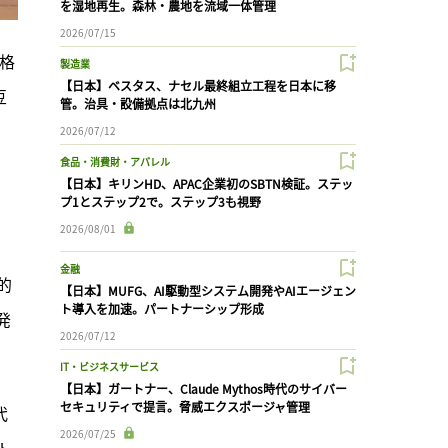
を湿地再生。森林・農地を流域一体管理
2026/07/15
格
製造業
【日本】ベスタス、ナセル最終組立工程を日本に移
豆
管。治具・設備拠点は北九州
2026/07/12
食品・消費財・アパレル
【日本】キリンHD、APAC企業初のSBTN検証。ステッ
、
プ1とステップ2で。ステップ3も視野
2026/08/01
金融
的
【日本】MUFG、AI駆動型システム開発やAIエージェン
ト導入を加速。パートナーシップ形成
発
2026/07/12
IT・ビジネスサービス
【日本】ガートナー、Claude Mythos時代のサイバー
セキュリティで提言。脅威エクスポージャ管理
代
2026/07/25
ト