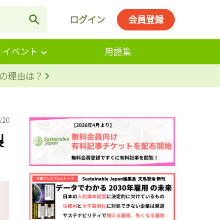
ログイン
会員登録
・イベント
用語集
。その理由は？
/20
製