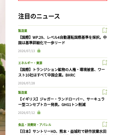
注目のニュース
製造業
【国際】WP.29、レベル4自動運転国際基準を採択。中
国は基準詳細化で一歩リード
2026/07/13
エネルギー・資源
【国際】トランジション鉱物の人権・環境被害、ワー
スト10社はすべて中国企業。BHRC
2026/07/28
製造業
【イギリス】ジャガー・ランドローバー、サーキュラ
ー型コンセプトカー発表。GHG1トン削減
2026/07/12
食品・消費財・アパレル
【日本】サントリーHD、熊本・益城町で耕作放棄水田