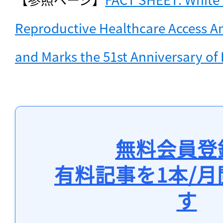
Reproductive Healthcare Access A
and Marks the 51st Anniversary of
無料会員登
有料記事を1本/
す