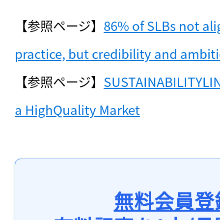
【参照ページ】
86% of SLBs not ali
practice, but credibility and ambit
【参照ページ】
SUSTAINABILITYLIN
a HighQuality Market
無料会員登