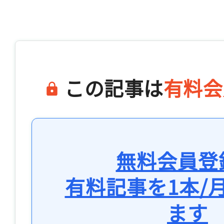
この記事は
有料会
無料会員登
有料記事を1本/
ます