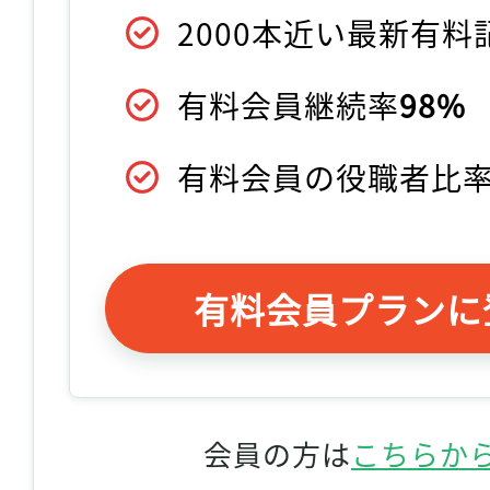
2000本近い最新有
有料会員継続率
98%
有料会員の役職者比
有料会員プランに
会員の方は
こちらか