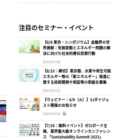
注目のセミナー・イベント
【8/8 東京・シンポジウム】金融界の世
界貢献：気候変動とエネルギー問題の解
決に向けた社会的責任投資行動
2016/07/28
【8/10：締切】東京都、水素や再生可能
エネルギー等の「新エネルギー」推進に
資する技術開発や実証等の取組を募集
2023/07/12
【ウェビナー：4/9（火）】SJダイジェ
スト開催のお知らせ
2024/03/16
【7/26：無料イベント】ゼロボード主
催、業界最大級オンラインカンファレン
ス 「Sustainability Summit 2023」