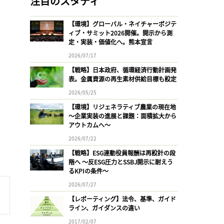
注目のスタディ
【環境】グローバル・ネイチャーポジテ
ィブ・サミット2026開催。開示から測
定・実装・価値化へ。熊本宣言
2026/07/17
【戦略】日本政府、循環経済行動計画発
表。金属資源の再生素材供給目標も設定
2026/05/25
【環境】リジェネラティブ農業の現在地
〜企業実装の進展と課題：面積拡大から
アウトカムへ〜
2026/07/22
【戦略】ESG連動役員報酬は再設計の段
階へ 〜反ESG圧力とSSBJ開示に耐えう
るKPIの条件〜
2026/07/27
【レポーティング】法令、基準、ガイド
ライン、ガイダンスの違い
2017/02/07