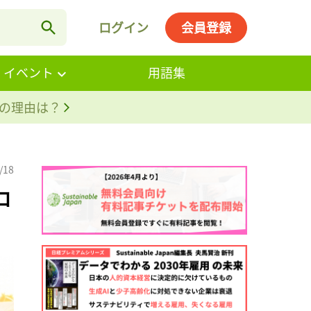
ログイン
会員登録
・イベント
用語集
。その理由は？
/18
ロ