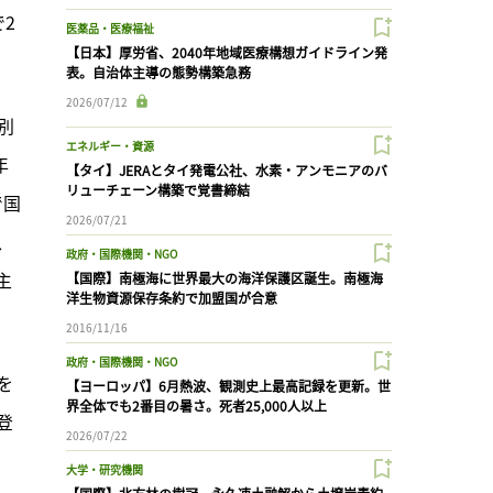
2
医薬品・医療福祉
【日本】厚労省、2040年地域医療構想ガイドライン発
表。自治体主導の態勢構築急務
2026/07/12
別
エネルギー・資源
年
【タイ】JERAとタイ発電公社、水素・アンモニアのバ
リューチェーン構築で覚書締結
で国
2026/07/21
、
政府・国際機関・NGO
主
【国際】南極海に世界最大の海洋保護区誕生。南極海
洋生物資源保存条約で加盟国が合意
2016/11/16
政府・国際機関・NGO
を
【ヨーロッパ】6月熱波、観測史上最高記録を更新。世
界全体でも2番目の暑さ。死者25,000人以上
登
2026/07/22
大学・研究機関