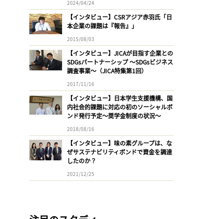
2024/04/24
【インタビュー】CSRアジア赤羽氏「日
本企業の課題は『報告』」
2015/08/03
【インタビュー】JICAが目指す企業との
SDGsパートナーシップ 〜SDGsビジネス
調査事業〜（JICA特集第1回）
2017/11/16
【インタビュー】日本学生支援機構、国
内社会的課題に対応の初のソーシャルボ
ンド発行予定〜奨学金制度の状況〜
2018/08/16
【インタビュー】味の素グループは、な
ぜサステナビリティボンドで資金を調達
したのか？
2021/12/25