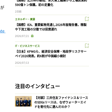
【国際】北方林の樹冠、永久凍土融解から土壌炭素約
590億トン保護。初の定量化
モが
2日前
エネルギー・資源
【国際】IEA、重要鉱物見通し2026年版報告書。精製
や下流工程の分散では投資遅れ
te 
2026/07/21
IT・ビジネスサービス
【日本】KPMGら、経済安全保障・地政学リスクサー
ベイ2026発表。約6割が中国縮小検討
2026/07/13
注目のインタビュー
【対談】三井住友ファイナンス＆リース
のSDGsリースは、なぜウォーターエイ
ドを寄付先に選んだのか？