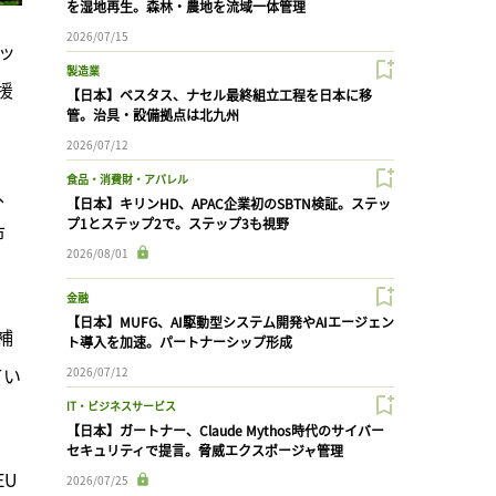
を湿地再生。森林・農地を流域一体管理
2026/07/15
ッ
製造業
援
【日本】ベスタス、ナセル最終組立工程を日本に移
管。治具・設備拠点は北九州
2026/07/12
食品・消費財・アパレル
、
【日本】キリンHD、APAC企業初のSBTN検証。ステッ
プ1とステップ2で。ステップ3も視野
市
2026/08/01
金融
【日本】MUFG、AI駆動型システム開発やAIエージェン
補
ト導入を加速。パートナーシップ形成
てい
2026/07/12
IT・ビジネスサービス
【日本】ガートナー、Claude Mythos時代のサイバー
セキュリティで提言。脅威エクスポージャ管理
EU
2026/07/25