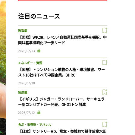
注目のニュース
製造業
【国際】WP.29、レベル4自動運転国際基準を採択。中
国は基準詳細化で一歩リード
2026/07/13
エネルギー・資源
【国際】トランジション鉱物の人権・環境被害、ワー
スト10社はすべて中国企業。BHRC
2026/07/28
製造業
【イギリス】ジャガー・ランドローバー、サーキュラ
ー型コンセプトカー発表。GHG1トン削減
2026/07/12
食品・消費財・アパレル
【日本】サントリーHD、熊本・益城町で耕作放棄水田