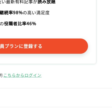
本近い最新有料記事が
読み放題
継続率98%
の高い満足度
の
役職者比率46%
員プランに登録する
方
こちらからログイン