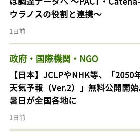
は調達データへ 〜PACT・Catena
ウラノスの役割と連携〜
1日前
政府・国際機関・NGO
【日本】JCLPやNHK等、「2050
天気予報（Ver.2）」無料公開開
暑日が全国各地に
1日前