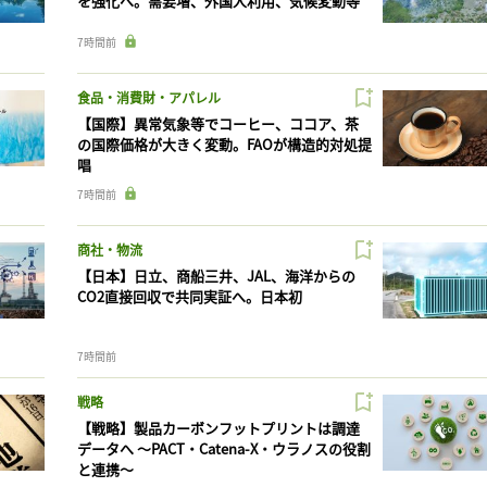
を強化へ。需要増、外国人利用、気候変動等
7時間前
食品・消費財・アパレル
【国際】異常気象等でコーヒー、ココア、茶
の国際価格が大きく変動。FAOが構造的対処提
唱
7時間前
商社・物流
【日本】日立、商船三井、JAL、海洋からの
CO2直接回収で共同実証へ。日本初
7時間前
戦略
【戦略】製品カーボンフットプリントは調達
データへ 〜PACT・Catena-X・ウラノスの役割
と連携〜