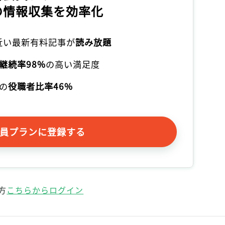
記事をお気に入りに保存するには
の情報収集を効率化
ログインが必要です
本近い最新有料記事が
読み放題
ログイン
会員登録
継続率98%
の高い満足度
の
役職者比率46%
員プランに登録する
方
こちらからログイン