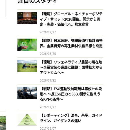
注目のスタディ
【環境】グローバル・ネイチャーポジテ
ィブ・サミット2026開催。開示から測
定・実装・価値化へ。熊本宣言
2026/07/17
【戦略】日本政府、循環経済行動計画発
表。金属資源の再生素材供給目標も設定
2026/05/25
【環境】リジェネラティブ農業の現在地
〜企業実装の進展と課題：面積拡大から
アウトカムへ〜
2026/07/22
【戦略】ESG連動役員報酬は再設計の段
階へ 〜反ESG圧力とSSBJ開示に耐えう
るKPIの条件〜
2026/07/27
【レポーティング】法令、基準、ガイド
ライン、ガイダンスの違い
2017/02/07