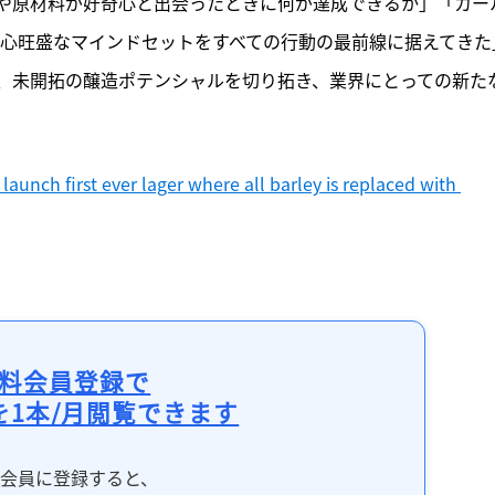
や原材料が好奇心と出会ったときに何が達成できるか」「カー
奇心旺盛なマインドセットをすべての行動の最前線に据えてきた
、未開拓の醸造ポテンシャルを切り拓き、業界にとっての新た
unch first ever lager where all barley is replaced with 
料会員登録で
を1本/月閲覧できます
料会員に登録すると、