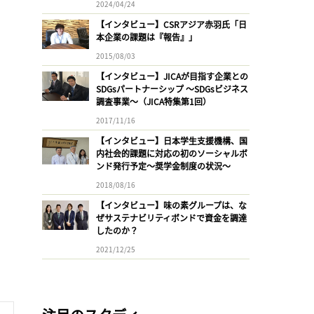
2024/04/24
【インタビュー】CSRアジア赤羽氏「日
本企業の課題は『報告』」
2015/08/03
【インタビュー】JICAが目指す企業との
SDGsパートナーシップ 〜SDGsビジネス
調査事業〜（JICA特集第1回）
2017/11/16
【インタビュー】日本学生支援機構、国
内社会的課題に対応の初のソーシャルボ
ンド発行予定〜奨学金制度の状況〜
2018/08/16
【インタビュー】味の素グループは、な
ぜサステナビリティボンドで資金を調達
したのか？
2021/12/25