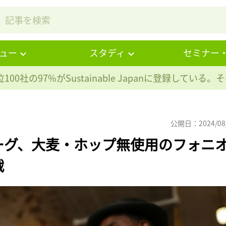
ュー
スタディ
セミナー
100社の97%が
Sustainable Japanに登録している
公開日：2024/08
ーグ、大麦・ホップ無使用のフォニ
戦