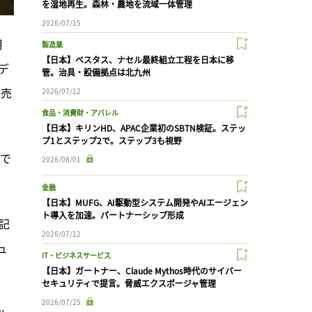
を湿地再生。森林・農地を流域一体管理
2026/07/15
月
製造業
【日本】ベスタス、ナセル最終組立工程を日本に移
デ
管。治具・設備拠点は北九州
発売
2026/07/12
食品・消費財・アパレル
【日本】キリンHD、APAC企業初のSBTN検証。ステッ
プ1とステップ2で。ステップ3も視野
壌で
2026/08/01
金融
【日本】MUFG、AI駆動型システム開発やAIエージェン
ト導入を加速。パートナーシップ形成
記
2026/07/12
ュ
IT・ビジネスサービス
【日本】ガートナー、Claude Mythos時代のサイバー
セキュリティで提言。脅威エクスポージャ管理
2026/07/25