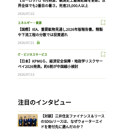
【ヨーロッパ】6月熱波、観測史上最高記録を更新。世
界全体でも2番目の暑さ。死者25,000人以上
2026/07/22
エネルギー・資源
【国際】IEA、重要鉱物見通し2026年版報告書。精製
や下流工程の分散では投資遅れ
2026/07/21
IT・ビジネスサービス
【日本】KPMGら、経済安全保障・地政学リスクサー
ベイ2026発表。約6割が中国縮小検討
2026/07/13
注目のインタビュー
【対談】三井住友ファイナンス＆リース
のSDGsリースは、なぜウォーターエイ
ドを寄付先に選んだのか？