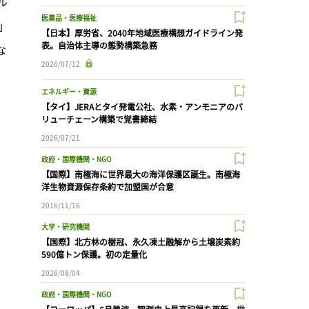
ル
医薬品・医療福祉
」
【日本】厚労省、2040年地域医療構想ガイドライン発
表。自治体主導の態勢構築急務
な
2026/07/12
エネルギー・資源
【タイ】JERAとタイ発電公社、水素・アンモニアのバ
リューチェーン構築で覚書締結
2026/07/21
政府・国際機関・NGO
【国際】南極海に世界最大の海洋保護区誕生。南極海
洋生物資源保存条約で加盟国が合意
2016/11/16
大学・研究機関
【国際】北方林の樹冠、永久凍土融解から土壌炭素約
590億トン保護。初の定量化
2026/08/04
政府・国際機関・NGO