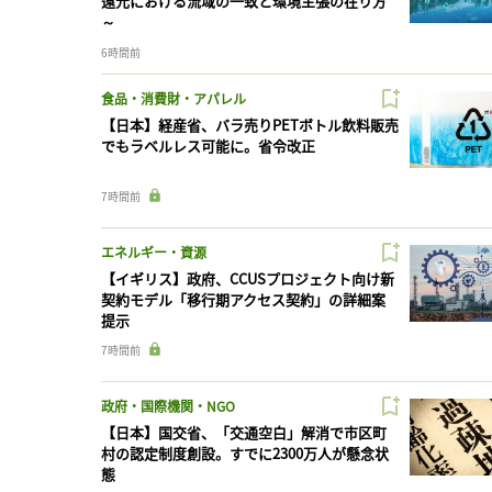
還元における流域の一致と環境主張の在り方
～
6時間前
食品・消費財・アパレル
【日本】経産省、バラ売りPETボトル飲料販売
でもラベルレス可能に。省令改正
7時間前
エネルギー・資源
【イギリス】政府、CCUSプロジェクト向け新
契約モデル「移行期アクセス契約」の詳細案
提示
7時間前
政府・国際機関・NGO
【日本】国交省、「交通空白」解消で市区町
村の認定制度創設。すでに2300万人が懸念状
態