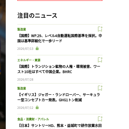
注目のニュース
製造業
【国際】WP.29、レベル4自動運転国際基準を採択。中
国は基準詳細化で一歩リード
2026/07/13
エネルギー・資源
【国際】トランジション鉱物の人権・環境被害、ワー
スト10社はすべて中国企業。BHRC
2026/07/28
製造業
【イギリス】ジャガー・ランドローバー、サーキュラ
ー型コンセプトカー発表。GHG1トン削減
2026/07/12
食品・消費財・アパレル
【日本】サントリーHD、熊本・益城町で耕作放棄水田