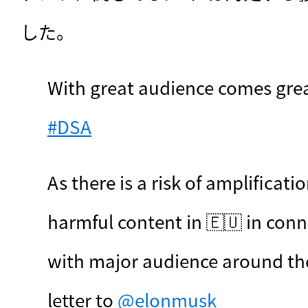
した。
#DSA
As there is a risk of amplificatio
harmful content in 🇪🇺 in conn
with major audience around the 
letter to 
@elonmusk