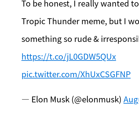
To be honest, I really wanted to
Tropic Thunder meme, but I wo
https://t.co/jL0GDW5QUx
pic.twitter.com/XhUxCSGFNP
— Elon Musk (@elonmusk) 
Augu