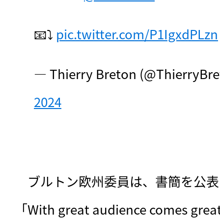
📧⤵️ 
pic.twitter.com/P1IgxdPLzn
— Thierry Breton (@ThierryBre
2024
　ブルトン欧州委員は、書簡を公表
「With great audience comes grea