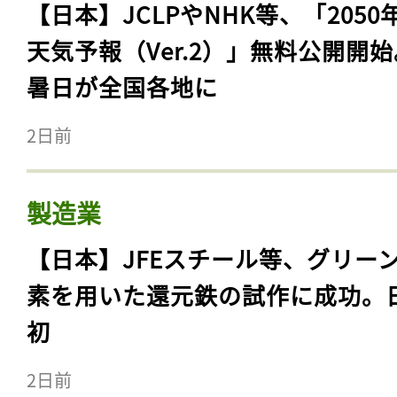
【日本】JCLPやNHK等、「2050
天気予報（Ver.2）」無料公開開
暑日が全国各地に
2日前
製造業
【日本】JFEスチール等、グリー
素を用いた還元鉄の試作に成功。
初
2日前