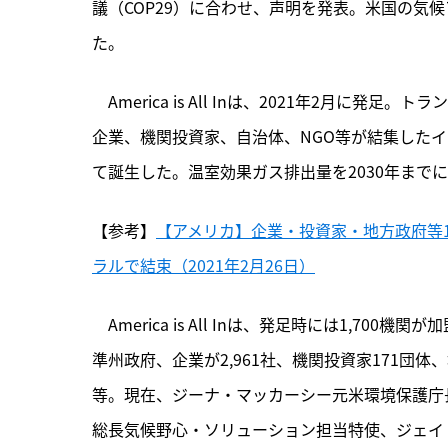
議（COP29）に合わせ、声明を発表。米国の気
た。
　America is All Inは、
2021年2月に発足。ト
企業、機関投資家、自治体、NGO等が結集したイニシアチブ「
て誕生した。温室効果ガス排出量を2030年までに
【参考】
【アメリカ】企業・投資家・地方政府等1700機
ラルで結束（2021年2月26日）
　America is All Inは、発足時には1,7
準州政府、企業が2,961社、機関投資家171団体、
等。現在、ジーナ・マッカーシー元米環境保護庁
総長気候野心・ソリューション担当特使、ジェイ