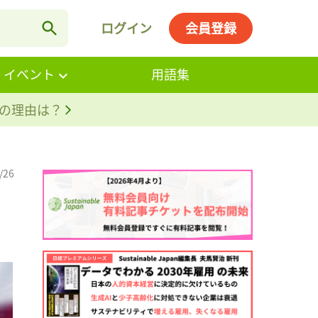
ログイン
会員登録
・イベント
用語集
。その理由は？
/26
。