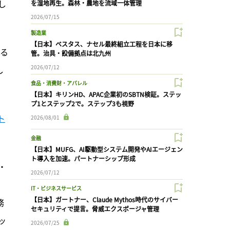
し
を湿地再生。森林・農地を流域一体管理
2026/07/15
製造業
【日本】ベスタス、ナセル最終組立工程を日本に移
る
管。治具・設備拠点は北九州
2026/07/12
し
食品・消費財・アパレル
【日本】キリンHD、APAC企業初のSBTN検証。ステッ
プ1とステップ2で。ステップ3も視野
ト
2026/08/01
金融
【日本】MUFG、AI駆動型システム開発やAIエージェン
ト導入を加速。パートナーシップ形成
・
2026/07/12
IT・ビジネスサービス
【日本】ガートナー、Claude Mythos時代のサイバー
務
セキュリティで提言。脅威エクスポージャ管理
ッ
2026/07/25