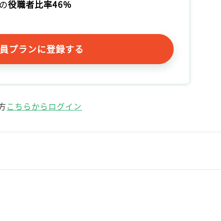
の
役職者比率46%
員プランに登録する
方
こちらからログイン