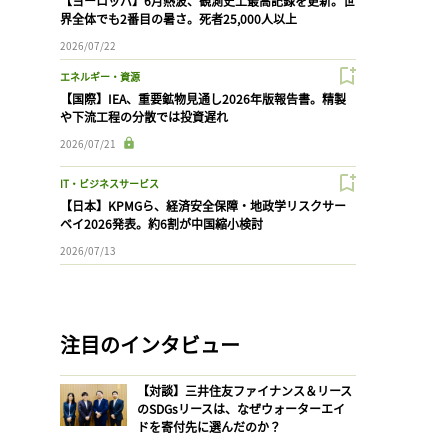
【ヨーロッパ】6月熱波、観測史上最高記録を更新。世
界全体でも2番目の暑さ。死者25,000人以上
2026/07/22
エネルギー・資源
【国際】IEA、重要鉱物見通し2026年版報告書。精製
や下流工程の分散では投資遅れ
2026/07/21
IT・ビジネスサービス
【日本】KPMGら、経済安全保障・地政学リスクサー
ベイ2026発表。約6割が中国縮小検討
2026/07/13
注目のインタビュー
【対談】三井住友ファイナンス＆リース
のSDGsリースは、なぜウォーターエイ
ドを寄付先に選んだのか？