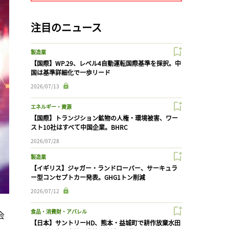
注目のニュース
製造業
【国際】WP.29、レベル4自動運転国際基準を採択。中
国は基準詳細化で一歩リード
2026/07/13
エネルギー・資源
【国際】トランジション鉱物の人権・環境被害、ワー
スト10社はすべて中国企業。BHRC
2026/07/28
製造業
【イギリス】ジャガー・ランドローバー、サーキュラ
ー型コンセプトカー発表。GHG1トン削減
2026/07/12
食品・消費財・アパレル
会
【日本】サントリーHD、熊本・益城町で耕作放棄水田