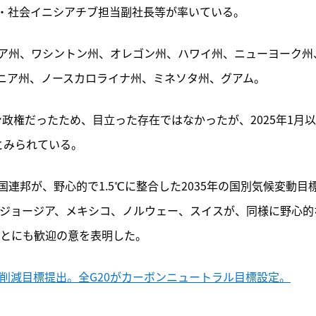
・社会イニシアチブ担当副社長等が率いている。
ア州、ワシントン州、オレゴン州、ハワイ州、ニューヨーク州
ニア州、ノースカロライナ州、ミネソタ州、グアム。
にバイデン政権だったため、目立った存在ではなかったが、2025年1月
とみられている。
連邦が、野心的で1.5℃に整合した2035年の国別気候変動目
、ジョージア、メキシコ、ノルウェー、スイスが、同様に野心的
ことにも歓迎の意を表明した。
5年削減目標提出。全G20がカーボンニュートラル目標設定。