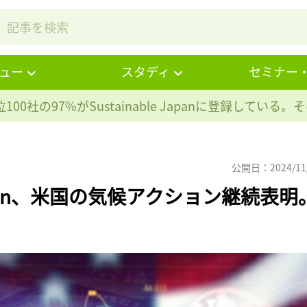
ュー
スタディ
セミナー
100社の97%が
Sustainable Japanに登録している
公開日：2024/11
 All In、米国の気候アクション継続表明