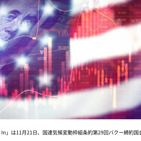
All In」は11月21日、国連気候変動枠組条約第29回バクー締約国