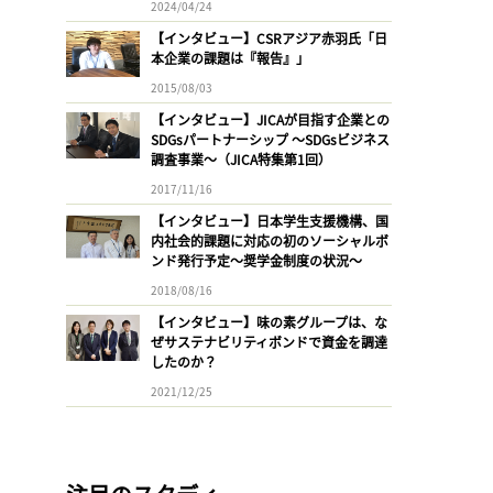
2024/04/24
【インタビュー】CSRアジア赤羽氏「日
本企業の課題は『報告』」
2015/08/03
【インタビュー】JICAが目指す企業との
SDGsパートナーシップ 〜SDGsビジネス
調査事業〜（JICA特集第1回）
2017/11/16
【インタビュー】日本学生支援機構、国
内社会的課題に対応の初のソーシャルボ
ンド発行予定〜奨学金制度の状況〜
2018/08/16
【インタビュー】味の素グループは、な
ぜサステナビリティボンドで資金を調達
したのか？
2021/12/25