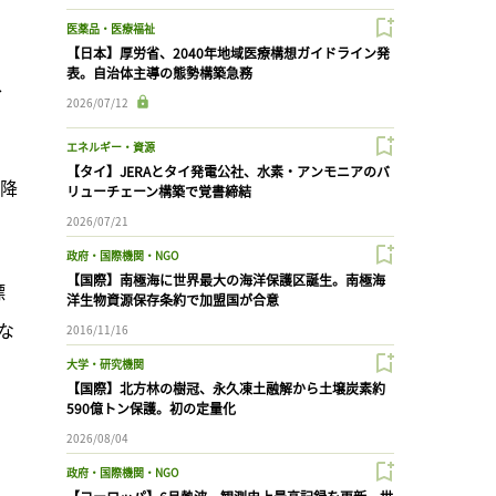
医薬品・医療福祉
【日本】厚労省、2040年地域医療構想ガイドライン発
表。自治体主導の態勢構築急務
、
2026/07/12
エネルギー・資源
【タイ】JERAとタイ発電公社、水素・アンモニアのバ
以降
リューチェーン構築で覚書締結
2026/07/21
政府・国際機関・NGO
【国際】南極海に世界最大の海洋保護区誕生。南極海
標
洋生物資源保存条約で加盟国が合意
な
2016/11/16
大学・研究機関
【国際】北方林の樹冠、永久凍土融解から土壌炭素約
590億トン保護。初の定量化
2026/08/04
政府・国際機関・NGO