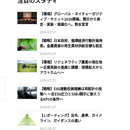
注目のスタディ
【環境】グローバル・ネイチャーポジテ
ィブ・サミット2026開催。開示から測
定・実装・価値化へ。熊本宣言
2026/07/17
【戦略】日本政府、循環経済行動計画発
表。金属資源の再生素材供給目標も設定
2026/05/25
【環境】リジェネラティブ農業の現在地
〜企業実装の進展と課題：面積拡大から
アウトカムへ〜
2026/07/22
【戦略】ESG連動役員報酬は再設計の段
階へ 〜反ESG圧力とSSBJ開示に耐えう
るKPIの条件〜
2026/07/27
【レポーティング】法令、基準、ガイド
ライン、ガイダンスの違い
2017/02/07