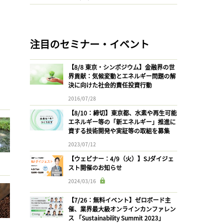
注目のセミナー・イベント
【8/8 東京・シンポジウム】金融界の世
界貢献：気候変動とエネルギー問題の解
決に向けた社会的責任投資行動
2016/07/28
【8/10：締切】東京都、水素や再生可能
エネルギー等の「新エネルギー」推進に
資する技術開発や実証等の取組を募集
2023/07/12
【ウェビナー：4/9（火）】SJダイジェ
スト開催のお知らせ
2024/03/16
【7/26：無料イベント】ゼロボード主
催、業界最大級オンラインカンファレン
ス 「Sustainability Summit 2023」