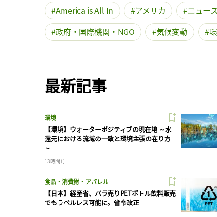
America is All In
アメリカ
ニュー
政府・国際機関・NGO
気候変動
環
最新記事
環境
【環境】ウォーターポジティブの現在地 ～水
還元における流域の一致と環境主張の在り方
～
13時間前
食品・消費財・アパレル
【日本】経産省、バラ売りPETボトル飲料販売
でもラベルレス可能に。省令改正