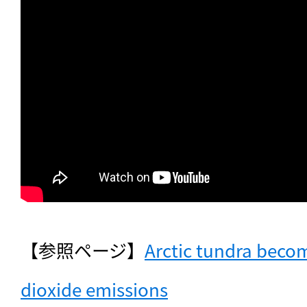
【参照ページ】
Arctic tundra becom
dioxide emissions