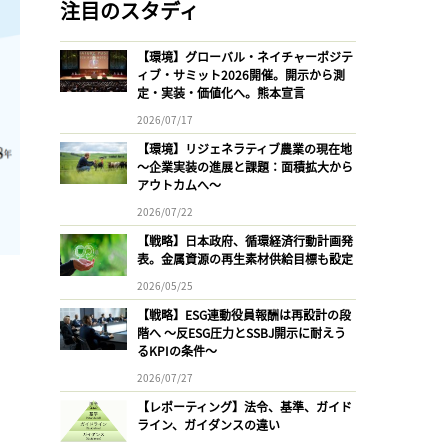
注目のスタディ
【環境】グローバル・ネイチャーポジテ
ィブ・サミット2026開催。開示から測
定・実装・価値化へ。熊本宣言
2026/07/17
【環境】リジェネラティブ農業の現在地
〜企業実装の進展と課題：面積拡大から
アウトカムへ〜
2026/07/22
【戦略】日本政府、循環経済行動計画発
表。金属資源の再生素材供給目標も設定
2026/05/25
【戦略】ESG連動役員報酬は再設計の段
階へ 〜反ESG圧力とSSBJ開示に耐えう
るKPIの条件〜
2026/07/27
【レポーティング】法令、基準、ガイド
ライン、ガイダンスの違い