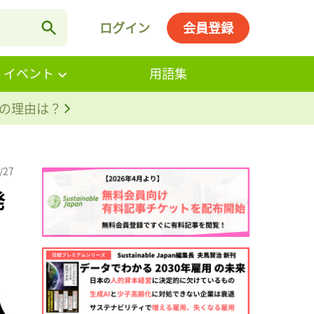
ログイン
会員登録
・イベント
用語集
。その理由は？
/27
発