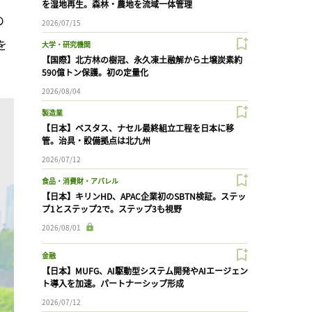
を湿地再生。森林・農地を流域一体管理
の
2026/07/15
を
大学・研究機関
【国際】北方林の樹冠、永久凍土融解から土壌炭素約
590億トン保護。初の定量化
2026/08/04
製造業
【日本】ベスタス、ナセル最終組立工程を日本に移
管。治具・設備拠点は北九州
2026/07/12
食品・消費財・アパレル
【日本】キリンHD、APAC企業初のSBTN検証。ステッ
プ1とステップ2で。ステップ3も視野
2026/08/01
金融
【日本】MUFG、AI駆動型システム開発やAIエージェン
ト導入を加速。パートナーシップ形成
2026/07/12