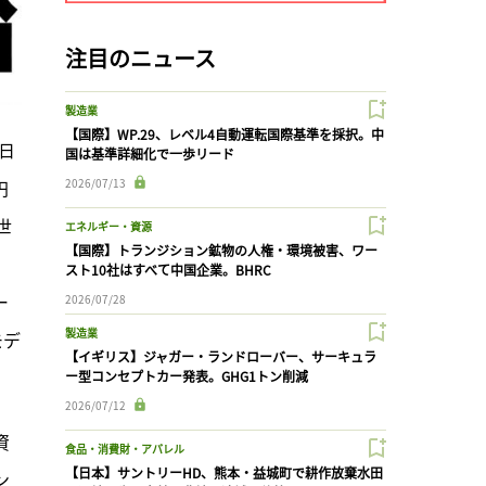
注目のニュース
製造業
【国際】WP.29、レベル4自動運転国際基準を採択。中
日
国は基準詳細化で一歩リード
円
2026/07/13
世
エネルギー・資源
【国際】トランジション鉱物の人権・環境被害、ワー
スト10社はすべて中国企業。BHRC
ー
2026/07/28
製造業
モデ
【イギリス】ジャガー・ランドローバー、サーキュラ
。
ー型コンセプトカー発表。GHG1トン削減
2026/07/12
資
食品・消費財・アパレル
【日本】サントリーHD、熊本・益城町で耕作放棄水田
ン