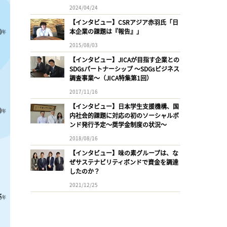
2024/04/24
【インタビュー】CSRアジア赤羽氏「日
本企業の課題は『報告』」
2015/08/03
【インタビュー】JICAが目指す企業との
SDGsパートナーシップ 〜SDGsビジネス
調査事業〜（JICA特集第1回）
2017/11/16
【インタビュー】日本学生支援機構、国
内社会的課題に対応の初のソーシャルボ
ンド発行予定〜奨学金制度の状況〜
2018/08/16
【インタビュー】味の素グループは、な
ぜサステナビリティボンドで資金を調達
したのか？
2021/12/25