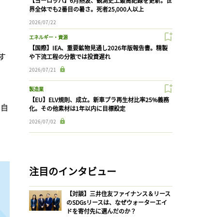
【ヨーロッパ】6月熱波、観測史上最高記録を更新。世
界全体でも2番目の暑さ。死者25,000人以上
2026/07/22
エネルギー・資源
【国際】IEA、重要鉱物見通し2026年版報告書。精製
す
や下流工程の分散では投資遅れ
2026/07/21
製造業
【EU】ELV規則、成立。新車プラ再生材比率25%義務
、自
化。その他素材は1年以内に目標設定
2026/07/02
注目のインタビュー
【対談】三井住友ファイナンス＆リース
のSDGsリースは、なぜウォーターエイ
ドを寄付先に選んだのか？