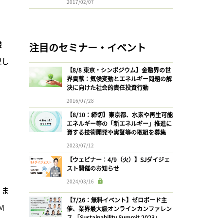
2017/02/07
、
強
注目のセミナー・イベント
現し
【8/8 東京・シンポジウム】金融界の世
界貢献：気候変動とエネルギー問題の解
決に向けた社会的責任投資行動
2016/07/28
。
【8/10：締切】東京都、水素や再生可能
エネルギー等の「新エネルギー」推進に
資する技術開発や実証等の取組を募集
2023/07/12
【ウェビナー：4/9（火）】SJダイジェ
スト開催のお知らせ
2024/03/16
。ま
【7/26：無料イベント】ゼロボード主
M
催、業界最大級オンラインカンファレン
ス 「Sustainability Summit 2023」