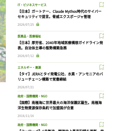
IT・ビジネスサービス
【日本】ガートナー、Claude Mythos時代のサイバー
セキュリティで提言。脅威エクスポージャ管理
2026/07/25
医薬品・医療福祉
【日本】厚労省、2040年地域医療構想ガイドライン発
表。自治体主導の態勢構築急務
2026/07/12
エネルギー・資源
【タイ】JERAとタイ発電公社、水素・アンモニアのバ
リューチェーン構築で覚書締結
2026/07/21
政府・国際機関・NGO
【国際】南極海に世界最大の海洋保護区誕生。南極海
洋生物資源保存条約で加盟国が合意
2016/11/16
政府・国際機関・NGO