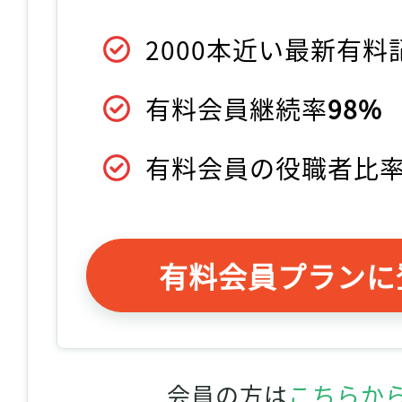
2000本近い最新有
有料会員継続率
98%
有料会員の役職者比
有料会員プランに
会員の方は
こちらか