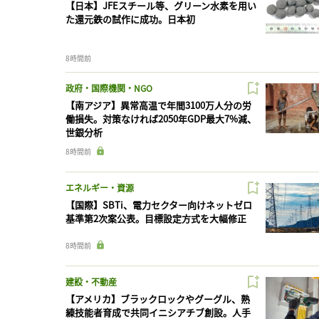
【日本】JFEスチール等、グリーン水素を用い
た還元鉄の試作に成功。日本初
8時間前
政府・国際機関・NGO
【南アジア】異常高温で年間3100万人分の労
働損失。対策なければ2050年GDP最大7%減、
世銀分析
8時間前
エネルギー・資源
【国際】SBTi、電力セクター向けネットゼロ
基準第2次案公表。目標設定方式を大幅修正
8時間前
建設・不動産
【アメリカ】ブラックロックやグーグル、熟
練技能者育成で共同イニシアチブ創設。人手