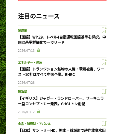
注目のニュース
製造業
【国際】WP.29、レベル4自動運転国際基準を採択。中
国は基準詳細化で一歩リード
2026/07/13
エネルギー・資源
【国際】トランジション鉱物の人権・環境被害、ワー
スト10社はすべて中国企業。BHRC
2026/07/28
製造業
【イギリス】ジャガー・ランドローバー、サーキュラ
ー型コンセプトカー発表。GHG1トン削減
2026/07/12
食品・消費財・アパレル
【日本】サントリーHD、熊本・益城町で耕作放棄水田