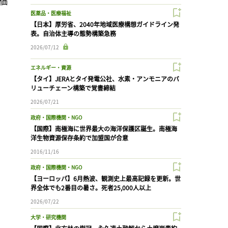
評価
医薬品・医療福祉
【日本】厚労省、2040年地域医療構想ガイドライン発
表。自治体主導の態勢構築急務
2026/07/12
エネルギー・資源
【タイ】JERAとタイ発電公社、水素・アンモニアのバ
リューチェーン構築で覚書締結
2026/07/21
政府・国際機関・NGO
【国際】南極海に世界最大の海洋保護区誕生。南極海
洋生物資源保存条約で加盟国が合意
2016/11/16
政府・国際機関・NGO
【ヨーロッパ】6月熱波、観測史上最高記録を更新。世
界全体でも2番目の暑さ。死者25,000人以上
2026/07/22
大学・研究機関