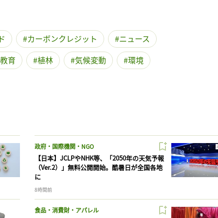
ド
カーボンクレジット
ニュース
教育
植林
気候変動
環境
政府・国際機関・NGO
【日本】JCLPやNHK等、「2050年の天気予報
（Ver.2）」無料公開開始。酷暑日が全国各地
に
8時間前
食品・消費財・アパレル