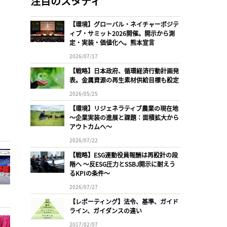
注目のスタディ
【環境】グローバル・ネイチャーポジテ
ィブ・サミット2026開催。開示から測
定・実装・価値化へ。熊本宣言
2026/07/17
【戦略】日本政府、循環経済行動計画発
表。金属資源の再生素材供給目標も設定
2026/05/25
【環境】リジェネラティブ農業の現在地
〜企業実装の進展と課題：面積拡大から
アウトカムへ〜
2026/07/22
【戦略】ESG連動役員報酬は再設計の段
階へ 〜反ESG圧力とSSBJ開示に耐えう
るKPIの条件〜
2026/07/27
【レポーティング】法令、基準、ガイド
ライン、ガイダンスの違い
2017/02/07