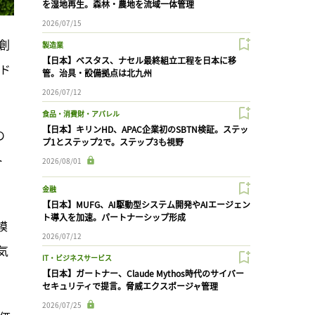
を湿地再生。森林・農地を流域一体管理
2026/07/15
創
製造業
【日本】ベスタス、ナセル最終組立工程を日本に移
ド
管。治具・設備拠点は北九州
2026/07/12
食品・消費財・アパレル
【日本】キリンHD、APAC企業初のSBTN検証。ステッ
の
プ1とステップ2で。ステップ3も視野
ト
2026/08/01
金融
【日本】MUFG、AI駆動型システム開発やAIエージェン
ト導入を加速。パートナーシップ形成
模
2026/07/12
気
IT・ビジネスサービス
【日本】ガートナー、Claude Mythos時代のサイバー
セキュリティで提言。脅威エクスポージャ管理
2026/07/25