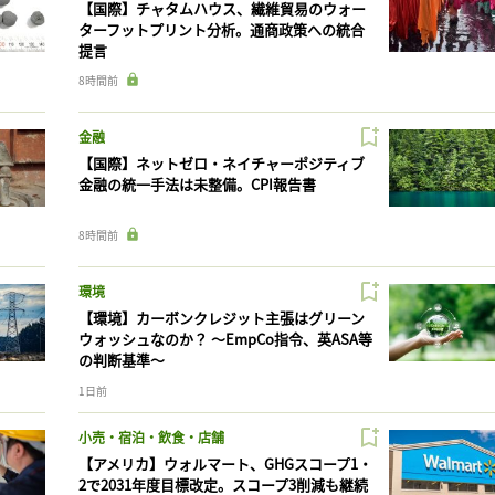
【国際】チャタムハウス、繊維貿易のウォー
ターフットプリント分析。通商政策への統合
提言
8時間前
金融
【国際】ネットゼロ・ネイチャーポジティブ
金融の統一手法は未整備。CPI報告書
8時間前
環境
【環境】カーボンクレジット主張はグリーン
ウォッシュなのか？ 〜EmpCo指令、英ASA等
の判断基準〜
1日前
小売・宿泊・飲食・店舗
【アメリカ】ウォルマート、GHGスコープ1・
2で2031年度目標改定。スコープ3削減も継続