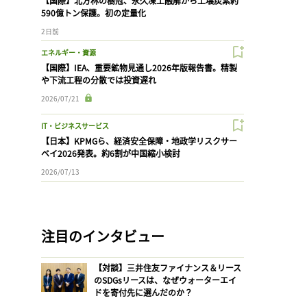
【国際】北方林の樹冠、永久凍土融解から土壌炭素約
590億トン保護。初の定量化
2日前
エネルギー・資源
【国際】IEA、重要鉱物見通し2026年版報告書。精製
や下流工程の分散では投資遅れ
2026/07/21
IT・ビジネスサービス
【日本】KPMGら、経済安全保障・地政学リスクサー
ベイ2026発表。約6割が中国縮小検討
2026/07/13
注目のインタビュー
【対談】三井住友ファイナンス＆リース
のSDGsリースは、なぜウォーターエイ
ドを寄付先に選んだのか？