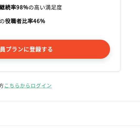
記事をお気に入りに保存するには
継続率98%
の高い満足度
ログインが必要です
の
役職者比率46%
ログイン
会員登録
員プランに登録する
方
こちらからログイン