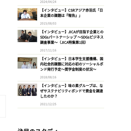
2024/04/24
【インタビュー】CSRアジア赤羽氏「日
本企業の課題は『報告』」
2015/08/03
【インタビュー】JICAが目指す企業との
SDGsパートナーシップ 〜SDGsビジネス
調査事業〜（JICA特集第1回）
2017/11/16
【インタビュー】日本学生支援機構、国
内社会的課題に対応の初のソーシャルボ
ンド発行予定〜奨学金制度の状況〜
2018/08/16
【インタビュー】味の素グループは、な
ぜサステナビリティボンドで資金を調達
したのか？
2021/12/25