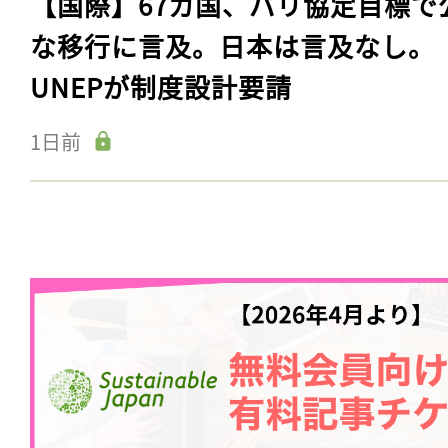
【国際】67カ国、パリ協定目標で
な移行に言及。日本は言及なし。
UNEPが制度設計要請
1日前